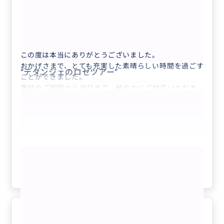
明るいお人柄がまた素敵です。
5.0
晴らしい1日でした
60代
日本
(MINI貸切）日本人ガイドによるランス...
この度は本当にありがとうございました。
おかげさまで、とても充実した素晴らしい時間を過ごす
“
テタンジェのロゼツアー
”
ことができました。
事前のご相談から当日まで、細やかにご対応いただき、
安心してお任せすることができました。
ご一緒させていただいた友人も、とても楽しかったと喜
んでおりました。
またぜひお願いしたいと思っております。
次回もご一緒できる日を楽しみにしております。
もっと見る
どうぞお身体にお気をつけてお過ごしくださいませ。
この度は誠にありがとうございました。
参考になった
0
マダムのお人柄に感動しました
5.0