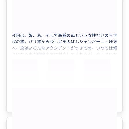
心に残る3世代の旅の実現に感謝！
5.0
50代
日本
(MINI貸切）日本人ガイドによるランス...
今回は、娘、私、そして高齢の母という女性だけの三世
代の旅。パリ旅から少し足をのばしシャンパーニュ地方
へ。旅はいろんなアクシデントがつきもの。いつもは頼
りになる夫が臨機応変に対応してくれるが、今回はいな
い。移動にUberのチャーターも考えた。
正直このプラン、１つのお財布では安価とはいえないが
皆んなで割れば大したことない。この地を知り尽くした
プロのガイドさんに好みや希望を伝えプランニング。そ
の提案が素晴らしい！！今回もあるはずの帰りの電車が
もっと見る
due to construction と表示💦
フランス語で現地の方に様子を聞いてくださったりあの
参考になった
0
手、この手で何とかしてくださった。
時間の限りまでこちらが見たいものを見せたい！という
お気持ち。そして温かいお心遣い。お願いして本当に良
かった。楽しかったー！！
心から感謝したいガイドさんとの素