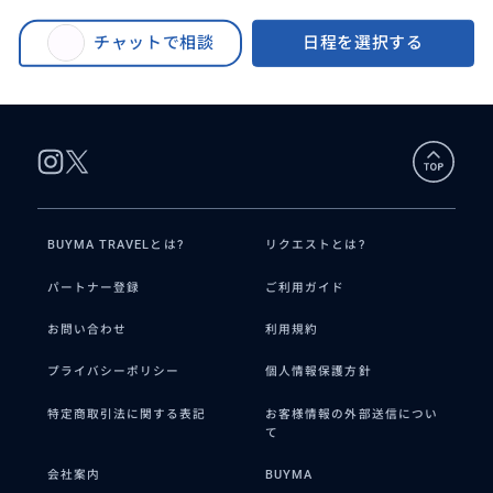
BUYMA TRAVEL
>
その他都市オプショナルツアー
>
どシャンパーニュ地方を1日で一
(MINI貸切）日本人ガイドによるランス、エペルネ、オビレなどなどシャンパ
気に駆け巡る！シャンパンメゾ
チャットで相談
日程を選択する
ーニュ地方を1日で一気に駆け巡る！シャンパンメゾン、大聖堂、ドンペリ教
ン、大聖堂、ドンペリ教会、これ
会、これであなたもシャンパーニュ地方について語れます。
であなたもシャンパーニュ地方に
ついて語れます。
BUYMA TRAVELとは?
リクエストとは?
パートナー登録
ご利用ガイド
お問い合わせ
利用規約
プライバシーポリシー
個人情報保護方針
特定商取引法に関する表記
お客様情報の外部送信につい
て
会社案内
BUYMA