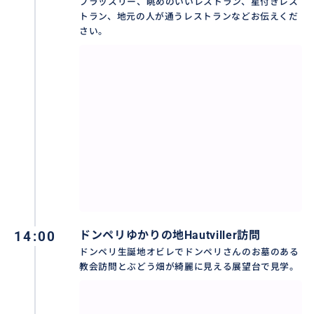
ブラッスリー、眺めのいいレストラン、星付きレス
トラン、地元の人が通うレストランなどお伝えくだ
さい。
ランス大聖堂、エペルネのシャンパン大通り、ドンペ
リのゆかりの地、大手メゾン、小規模メゾンと1日でシ
ャンパーニュ地方の主要ポイントを押さえていくツア
14:00
ドンペリゆかりの地Hautviller訪問
ーとなっております
ドンペリ生誕地オビレでドンペリさんのお墓のある
教会訪問とぶどう畑が綺麗に見える展望台で見学。