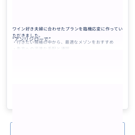
“
ジャックセロスのオーベルジュ
”
30代
日本
(MINI貸切）日本人ガイドによるランス...
ワイン好き夫婦に合わせたプランを臨機応変に作ってい
ただきました。
“
アンリジローで
”
・行きたい候補の中から、最適なメゾンをおすすめ
・先方への迅速な手配と通訳
・レストランの予約
・運転と現地の解説
などなど、
至れり尽くせりのご対応をしていただき一生忘れられな
い旅となりました。
もっと見る
本当にありがとうございました。
“
フジタ礼拝堂
”
これから検討される方は、ぜひマダムを頼ってみてくだ
参考になった
2
さい。
素敵なシャンパーニュツアーになるはずです。
クチコミをもっと見る(11)