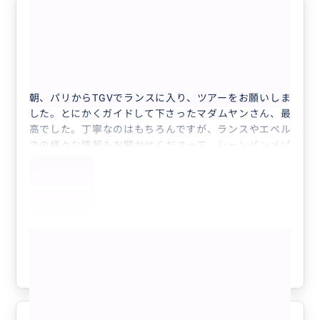
今回の旅行で一番の思い出になりま
5.0
した
50代
日本
(MINI貸切）日本人ガイドによるランス...
朝、パリからTGVでランスに入り、ツアーをお願いしま
した。とにかくガイドして下さったマダムヤンさん、最
高でした。丁寧なのはもちろんですが、ランスやエペル
ネの様々な情報もお聞かせくださって、シャンパンメゾ
ン巡りと共にとても良い体験が出来ました。充実した一
日、大満足でパリへの帰路となりました。是非是非、オ
ススメいたします！
もっと見る
参考になった
0