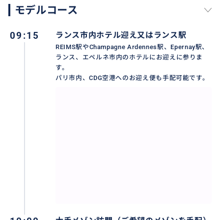
モデルコース
大手メゾンを訪問
ランス地区：ルイナール、ポムリー、テタンジェ、ヴ
09:15
ランス市内ホテル迎え又はランス駅
ーヴクリコ、ランソンなど。。
REIMS駅やChampagne Ardennes駅、Epernay駅、
エペルネ地区：モエシャンドン、ドンペリニョン、ボ
ランス、エペルネ市内のホテルにお迎えに参りま
アゼル、メルシエ、アルフレッドグラシアン、ゴッ
す。
セ、ボランジェ、アヤラ、フィリポナ、など。。。
パリ市内、CDG空港へのお迎え便も手配可能です。
訪問料金はメゾンにより異なります。30€〜350€
おすすめ