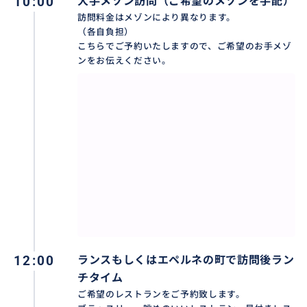
10:00
大手メゾン訪問（ご希望のメゾンを手配）
訪問料金はメゾンにより異なります。
（各自負担）
こちらでご予約いたしますので、ご希望のお手メゾ
ンをお伝えください。
フランス国王の改宗の地。1000年の間に33人の王が戴
冠式をしたことから聖なる地と呼ばれるランスの大聖
堂を見学。願い事の叶うと言われる微笑みの天使、シ
ャガールのステンドグラスなど。。
おすすめ
12:00
ランスもしくはエペルネの町で訪問後ラン
チタイム
ご希望のレストランをご予約致します。