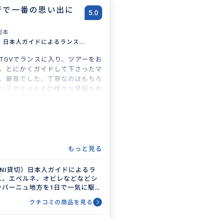
行で一番の思い出に
5.0
日本
切）日本人ガイドによるランス...
TGVでランスに入り、ツアーをお
。とにかくガイドして下さったマ
、最高でした。丁寧なのはもちろ
ンスやエペルネの様々な情報もお
って、シャンパンメゾン巡りと共
い体験が出来ました。充実した一
パリへの帰路となりました。是非
メいたします！
もっと見る
MINI貸切）日本人ガイドによるラ
ス、エペルネ、オビレなどなどシ
ンパーニュ地方を1日で一気に駆け
る！シャンパンメゾン、大聖堂、
クチコミの商品を見る
ンペリ教会、これであなたもシャ
パーニュ地方について語れます。