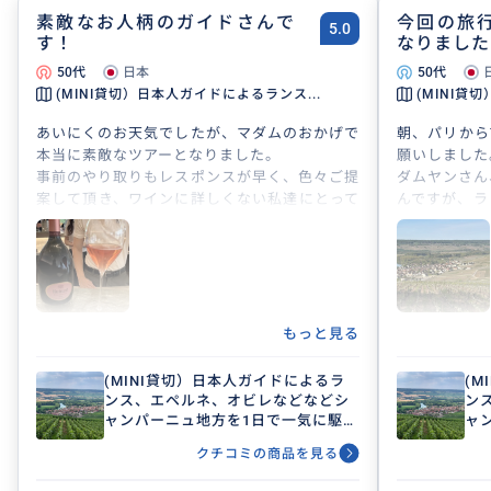
素敵なお人柄のガイドさんで
今回の旅
5.0
す！
なりました
50代
日本
50代
(MINI貸切）日本人ガイドによるランス...
(MINI貸
あいにくのお天気でしたが、マダムのおかげで
朝、パリから
本当に素敵なツアーとなりました。
願いしました
事前のやり取りもレスポンスが早く、色々ご提
ダムヤンさん
案して頂き、ワインに詳しくない私達にとって
んですが、ラ
は助かりました😅
聞かせくださ
もっと色々お喋りしたかったです！
にとても良
また機会があれば是非、参加させて頂きます😊
日、大満足で
是非、オスス
もっと見る
(MINI貸切）日本人ガイドによるラ
(
ンス、エペルネ、オビレなどなどシ
ン
ャンパーニュ地方を1日で一気に駆け
ャ
巡る！シャンパンメゾン、大聖堂、
巡
クチコミの商品を見る
ドンペリ教会、これであなたもシャ
ド
ンパーニュ地方について語れます。
ン