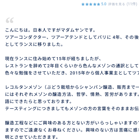
5.0
(11件)
評価を見る
“
こんにちは。日本人ですがマダムヤンです。
ツアーコンダクター、ツアーアテンドとしてパリに 4年、その
としてランスに移りました。
現在ランスに住み始めて15年が経ちましたが、
レストランを辞めて2年目くらいから色んなメゾンの通訳とし
色々な勉強をさせていただき、2015年から個人事業主としてツ
レコルタンメゾン（ぶどう栽培からシャンパン醸造、販売まで
にはそれぞれメゾンの醸造方法、哲学、情熱、苦労があります
語にできたらと思っております。
テースティングにつきましてもメゾンの方の言葉をそのままお伝
醸造工程などにご興味のある方とない方がいらっしゃいますの
ますのでご遠慮なくお尋ねください。興味のない方は苦痛に感
明とさせていただきます。