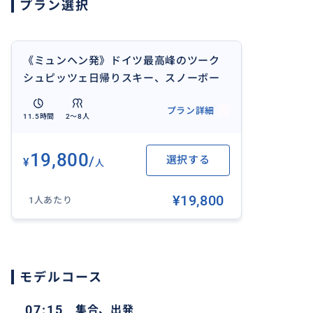
プラン選択
《ミュンヘン発》ドイツ最高峰のツーク
シュピッツェ日帰りスキー、スノーボー
ド。現地レンタルも可能！
プラン詳細
11.5時間
2〜8人
19,800
/
選択する
¥
人
¥19,800
1人あたり
モデルコース
07:15
集合、出発