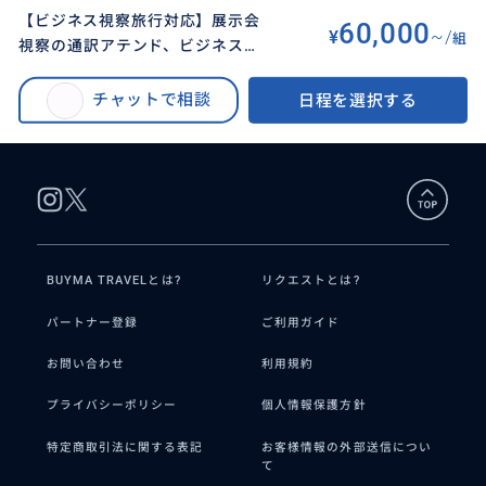
【ビジネス視察旅行対応】展示会
60,000
¥
~/
組
視察の通訳アテンド、ビジネス視
BUYMA TRAVEL
>
バルセロナオプショナルツアー
>
察などのお仕事をまるっと請け負
【ビジネス視察旅行対応】展示会視察の通訳アテンド、ビジネス視察などの
います！コーディネートはお任せ
チャットで相談
日程を選択する
お仕事をまるっと請け負います！コーディネートはお任せください！
ください！
BUYMA TRAVELとは?
リクエストとは?
パートナー登録
ご利用ガイド
お問い合わせ
利用規約
プライバシーポリシー
個人情報保護方針
特定商取引法に関する表記
お客様情報の外部送信につい
て