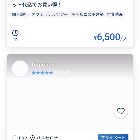
ット代込でお買い得！
個人旅行
オプショナルツアー
モデルニズモ建築
世界遺産
6,500
¥
/
人
1h
tomobcn
5.0
(45件)
プライベート
バルセロナ
ESP