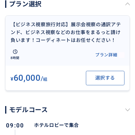
プラン選択
・会社視察
・ワイナリー視察 などなど
【ビジネス視察旅行対応】展示会視察の通訳アテ
【料金に含まれ無いもの】
ンド、ビジネス視察などのお仕事をまるっと請け
当日実費をお支払いください。
負います！コーディネートはお任せください！
・交通費（電車、バスやタクシーなどの公共交通料
金）
プラン詳細
8時間
・食事代（ガイドの食事代もお支払いをお願いいたし
ます）
60,000
/
選択する
¥
組
モデルコース
09:00
ホテルロビーで集合