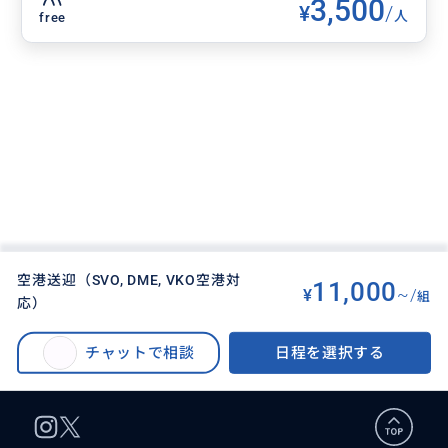
3,500
¥
/
人
free
空港送迎（SVO, DME, VKO空港対
11,000
¥
~/
組
応）
BUYMA TRAVEL
>
モスクワオプショナルツアー
>
空港送迎（SVO, DME, VKO空港対応）
チャットで相談
日程を選択する