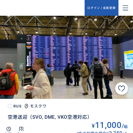
ログイン / 会員登録
RUS
モスクワ
空港送迎（SVO, DME, VKO空港対応）
11,000
¥
/
組
2,750