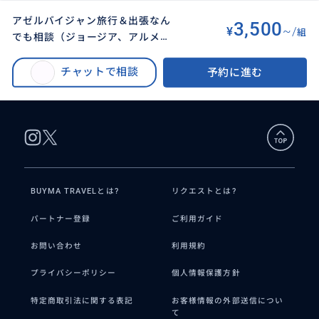
アゼルバイジャン旅行＆出張なん
3,500
¥
~/
組
でも相談（ジョージア、アルメニ
BUYMA TRAVEL
>
その他都市オプショナルツアー
>
アの相談も可能）
アゼルバイジャン旅行＆出張なんでも相談（ジョージア、アルメニアの相談も
チャットで相談
予約に進む
可能）
BUYMA TRAVELとは?
リクエストとは?
パートナー登録
ご利用ガイド
お問い合わせ
利用規約
プライバシーポリシー
個人情報保護方針
特定商取引法に関する表記
お客様情報の外部送信につい
て