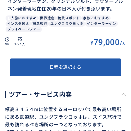
インターラーケン、グリンデルワルド、ラウターブル
ネン発着現地在住20年の日本人が付き添います。
１人旅におすすめ
世界遺産
絶景スポット
家族におすすめ
インスタ映え
記念旅行
ユングフラウヨッホ
インターラーケン
プライベートツアー
79,000
¥
/
人
9h
1〜1人
日程を選択する
ツアー・サービス内容
標高３４５４mに位置するヨーロッパで最も高い場所
にある鉄道駅、ユングフラウヨッホは、スイス旅行で
最も訪れるべき場所の一つとなっております。