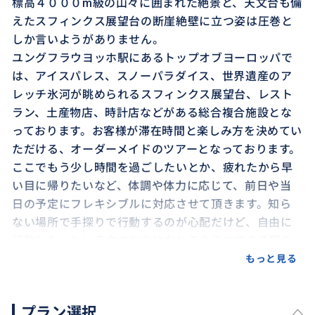
標高４０００m級の山々に囲まれた絶景と、天文台も備
えたスフィンクス展望台の断崖絶壁に立つ姿は圧巻と
しか言いようがありません。
ユングフラウヨッホ駅にあるトップオブヨーロッパで
は、アイスパレス、スノーパラダイス、世界遺産のア
レッチ氷河が眺められるスフィンクス展望台、レスト
ラン、土産物店、時計店などがある総合複合施設とな
っております。お客様が滞在時間と楽しみ方を決めてい
ただける、オーダーメイドのツアーとなっております。
ここでもう少し時間を過ごしたいとか、疲れたから早
い目に帰りたいなど、体調や体力に応じて、前日や当
日の予定にフレキシブルに対応させて頂きます。知ら
ない場所で手探りで行動するのが心配だけど、自由に
行動したいという方のお力になれるようにできる限り
サポートさせていただきます。２名様のツアーは別に出
もっと見る
品しております。３名様以上のツアーをお申し込みの場
合は、お気軽にお問い合わせください！
プラン選択