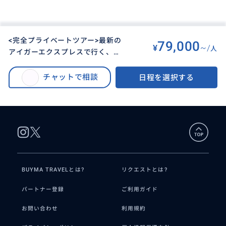
<完全プライベートツアー>最新の
79,000
¥
~/
人
アイガーエクスプレスで行く、ユ
BUYMA TRAVEL
>
インターラーケンオプショナルツアー
>
ングフラウヨッホ往復(交通費込
<完全プライベートツアー>最新のアイガーエクスプレスで行く、ユングフラ
み！) インターラーケン、グリン
チャットで相談
日程を選択する
ウヨッホ往復(交通費込み！) インターラーケン、グリンデルワルド、ラウタ
デルワルド、ラウターブルネン発
ーブルネン発着現地在住20年の日本人が付き添います。
着現地在住20年の日本人が付き添
います。
BUYMA TRAVELとは?
リクエストとは?
パートナー登録
ご利用ガイド
お問い合わせ
利用規約