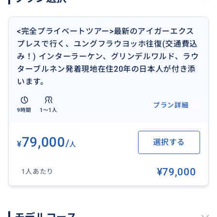
トラベルパスをご購入予定のお客様は別途お問い合わ
せください。（割引あり）
<完全プライベートツアー>最新のアイガーエクス
プレスで行く、ユングフラウヨッホ往復(交通費込
ハイキングをご希望のお客様はご相談下さい。
み！) インターラーケン、グリンデルワルド、ラウ
ターブルネン発着現地在住20年の日本人が付き添
**こちらのツアーは、シーズンにより価格変動があり、
います。
都度入手できるチケットの価格が変動するために、申
込された時点の価格になりますのでご了承くださいま
プラン詳細
9時間
1〜1人
せ**
79,000
/
選択する
¥
人
おすすめ
¥79,000
1人あたり