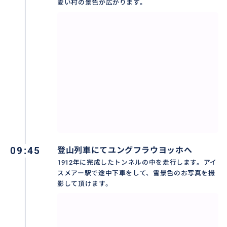
愛い村の景色が広がります。
09:45
登山列車にてユングフラウヨッホへ
1912年に完成したトンネルの中を走行します。アイ
インターラーケン東駅より、往路と復路を２つのルー
スメアー駅で途中下車をして、雪景色のお写真を撮
トから選んでいただけます。行きと帰りで違った景色を
影して頂けます。
お楽しみ下さい。
標高の高い場所に行くにあたり、不安な点やご質問は
前もって対応させて頂きます。また、持ち物なども日本