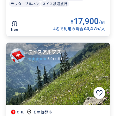
ラウターブルネン
スイス鉄道旅行
17,900
¥
/
組
4,475
/
¥
4名で利用の場合
人
free
スイスアルプス
5.0
(11件)
CHE
その他都市