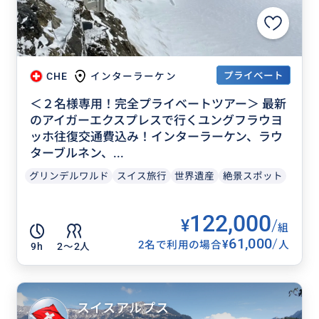
プライベート
CHE
インターラーケン
＜２名様専用！完全プライベートツアー＞ 最新
のアイガーエクスプレスで行くユングフラウヨ
ッホ往復交通費込み！インターラーケン、ラウ
ターブルネン、...
グリンデルワルド
スイス旅行
世界遺産
絶景スポット
122,000
¥
/
組
61,000
/
¥
2名で利用の場合
人
9h
2〜2人
スイスアルプス