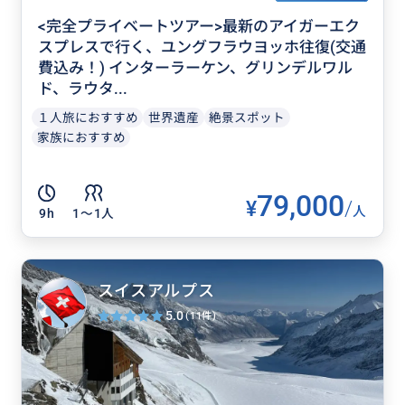
<完全プライベートツアー>最新のアイガーエク
スプレスで行く、ユングフラウヨッホ往復(交通
費込み！) インターラーケン、グリンデルワル
ド、ラウタ...
１人旅におすすめ
世界遺産
絶景スポット
家族におすすめ
79,000
¥
/
人
9h
1〜1人
スイスアルプス
5.0
(11件)