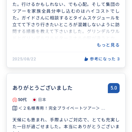
た。行けるかもしれない、でも心配。そして集団の
ツアーを家族全員分申し込むのはハイコストでし
た。ガイドさんに相談するとタイムスケジュールを
立てて下さり行きたいところが混雑しないように訪
問する順番を教えて下さいました。グリンデルワル
ドとグリンデルワルドターミナルの駅が違うとか、
フィルストに行くケーブルカー乗り場は違うところ
もっと見る
にあるという事も教えて下さいました。事前に予習
できたお陰で当日は迷う事なく、混雑を避けれてス
2025/08/22
参考になった
3
ムーズに見たいところを見て歩けました。お昼ご飯
を調達するスーパーもあると教えていただいたお陰
で旅の途中の食事の心配も要りませんでした。素晴
らしい景色がたくさん観れて良い旅行が出来まし
ありがとうございました
5.0
た。ガイドさんに頼んで本当に良かったです。
追記です。
50代
日本
インターラーケンオストからグリンデルワルドに向
＜２名様専用！完全プライベートツアー＞ ...
かう列車は乗る号車によって行き先が途中から変わ
ります。乗る方は気をつけて下さい。
天候にも恵まれ、手際よいご対応で、とても充実し
た一日が過ごせました。本当にありがとうございま