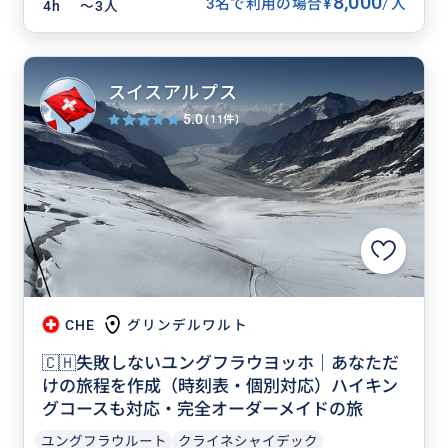
8,000
/
¥
3名で利用の場合
人
4h
〜3人
スイスアルプス
5.0
(11件)
CHE
グリンデルワルト
🇨🇭失敗しないユングフラウヨッホ｜あなただ
けの旅程を作成（時刻表・個別対応）ハイキン
グコースも対応・完全オーダーメイドの旅
ユングフラウルート
クライネシャイデック