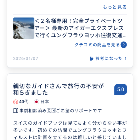
ができ、貴重な経験になりました。
もっと見る
（こちらも個人手配だと難しかったと思います）
＜２名様専用！完全プライベートツ
帰りはグリンデルワルトにも立ち寄っていただき、
アー＞ 最新のアイガーエクスプレス
散策できて楽しかったです。
で行くユングフラウヨッホ往復交通
終始、臨機応変に対応してくださり、とても安心し
費込み！インターラーケン、ラウタ
てお任せすることができました。ありがとうござい
クチコミの商品を見る
ーブルネン、グリンデルワルド発
ました。
着。
2026/01/07
参考になった
1
親切なガイドさんで旅行の不安が
5.0
和らぎました
40代
日本
事前相談済み🇨🇭ご希望のサポートです
スイスのガイドブックは見てもよく分からない事が
多いです。初めての訪問でユングフラウヨッホとフ
ィルストは計画を立てるのは難しいと感じていまし