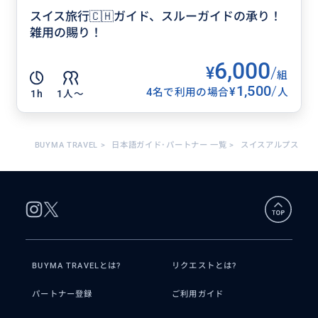
スイス旅行🇨🇭ガイド、スルーガイドの承り！
雑用の賜り！
6,000
¥
/
組
1,500
/
¥
4名で利用の場合
人
1h
1人〜
BUYMA TRAVEL
>
日本語ガイド･パートナー 一覧
>
スイスアルプス
BUYMA TRAVELとは?
リクエストとは?
パートナー登録
ご利用ガイド