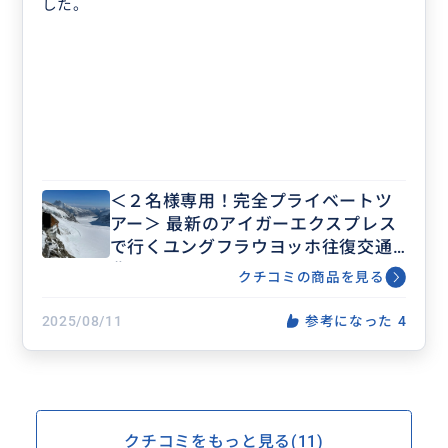
した。
＜２名様専用！完全プライベートツ
アー＞ 最新のアイガーエクスプレス
で行くユングフラウヨッホ往復交通
費込み！インターラーケン、ラウタ
クチコミの商品を見る
ーブルネン、グリンデルワルド発
着。
2025/08/11
参考になった
4
クチコミをもっと見る(11)