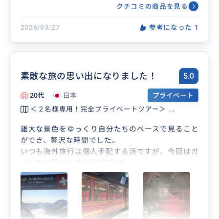
費込み！インターラーケン、ラウタ
クチコミの商品を見る
ーブルネン、グリンデルワルド発
着。
2026/03/27
参考になった
1
素敵な旅の思い出になりました！
5.0
20代
日本
プライベート
＜２名様専用！完全プライベートツアー＞ ...
雄大な景色をゆっくり自分たちのペースで見ること
ができ、贅沢な時間でした。
いつも海外旅行は個人手配する派ですが、今回はガ
イドをお願いして大正解でした。
ユングフラウヨッホまでは何度か乗り換えがあり、
慣れていないと切符の手配やマップや乗り換え方法
の確認などでワタワタしてしまい、こんなにゆっく
り楽しめなかったと思います。
またオプションとして、現地でソリを体験すること