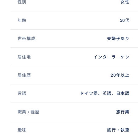
性別
女性
年齢
50代
世帯構成
夫婦子あり
居住地
インターラーケン
居住歴
20年以上
言語
ドイツ語、英語、日本語
職業 / 経歴
旅行業
趣味
旅行・執筆