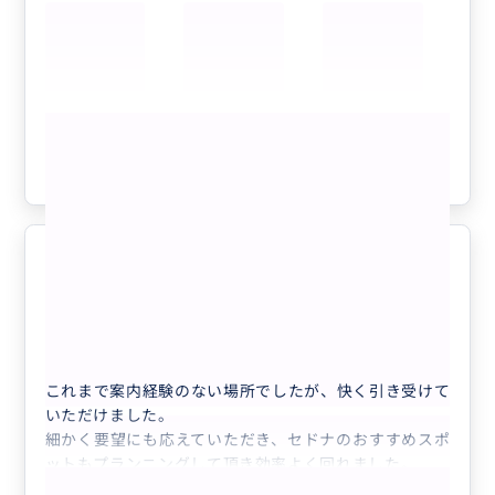
車酔いすることもなく、ゆったり過ごすことができまし
た。移動中もアメリカの様々なお話を聞かせていただ
き、楽しい時間を過ごせたので、長い移動時間も全く苦
になりませんでした。
今回はグランドキャニオンの有名スポット3ヶ所に加え
もっと見る
て、ルート66の町セリグマンにも案内していただき、効
率よくたくさんの場所を楽しむことができました。
参考になった
3
日本からの新婚旅行で、英語でのコミュニケーションに
少し不安がありましたが、ガイドさんが日本語で自然に
会話してくださったおかげで、終始安心して楽しむこと
ができました。現地ならではのお話もたくさん聞けて、
とても貴重な経験になりました。
アリゾナ州メテオクレーターへ
5.0
各スポットでは夫婦のツーショット写真も快く撮ってい
40代
日本
ただき、さらに自由に写真を撮る時間もしっかり取って
くださったので、思い出に残る写真をたくさん残すこと
【14時間／日本語／一組での料金】ラスベ...
ができました。
これまで案内経験のない場所でしたが、快く引き受けて
一生に一度の新婚旅行でこのツアーを選んで本当に良か
いただけました。
ったです。素晴らしい思い出を作ってくださり、ありが
細かく要望にも応えていただき、セドナのおすすめスポ
とうございました。また機会があればぜひお願いしたい
ットもプランニングして頂き効率よく回れました。
と思います。
大変満足な旅行でした。