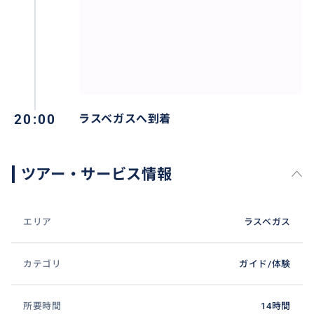
20:00
ラスベガスへ到着
ツアー・サービス情報
市内ご指定場所へお迎えに上がります。
終了後、市内ご希望個所にてご降車可能。
エリア
ラスベガス
事前にご乗車の皆様の特徴（男性女性各人数、お子様
がいらっしゃる場合は性別と年齢等）をお知らせ下さ
カテゴリ
ガイド/体験
いますと助かります。
所要時間
14時間