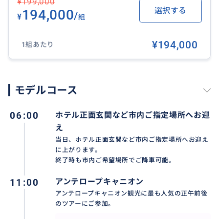
¥199,000
手配をご希望の場合は追加料金が掛かりますがお引き
選択する
194,000
/
¥
組
受け可能でございますのでお申しつけ下さい。
¥194,000
1組あたり
ご乗車日当日、運転手が車輛を駐車場に止め各観光地
へご同行させて頂くことも可能でございますが、その
場合は各観光地での有料駐車場の料金はお客様負担と
モデルコース
なります。
駐車場料金が発生しないよう、各観光地ではドライバ
06:00
ホテル正面玄関など市内ご指定場所へお迎
ーが車内で待機することもできますのでお客様のご希
え
望を当日のドライバーにご指示下さい。
当日、ホテル正面玄関など市内ご指定場所へお迎え
に上がります。
終了時も市内ご希望場所でご降車可能。
チャーター中のお食事はお客様がお食事中に運転手は
11:00
アンテロープキャニオン
車内で一人で済ませますので、ご心配なさらずお客様
アンテロープキャニオン観光に最も人気の正午前後
だけでごゆっくりお楽しみ下さい。
のツアーにご参加。