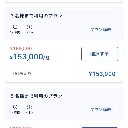
・レッドロックキャニオン
・バレー・オブ・ファイヤー州立公園
３名様まで利用のプラン
・視察などなど
プラン詳細
14時間
〜3人
〇14時間チャーターでのご案内例
グランドキャニオンとルート66
¥158,000
セドナとルート66
選択する
153,000
/
¥
アンテロープキャニオンとホースシューベンド
組
¥153,000
1組あたり
〇その他〇
ご乗車当日はできるだけお時間のロスがないよう行先
５名様まで利用のプラン
はご到着前に綿密に打ち合わせさせて頂きます。
プラン詳細
14時間
〜5人
＊アンテロープキャニオン等のツアー代金と手配は含ま
れていません。ご自身でご手配下さい。