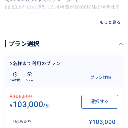
06:00以前のお迎えまたは帰着が20:00以降の場合は早
朝または夜間料金が掛かります。
もっと見る
〇ご案内スポット〇
ラスベガス発着日帰りでご案内可能な個所はご希望の
プラン選択
箇所へお時間内可能な限りご案内いたします。
観光、ショッピング、企業視察など、どこでもリクエ
スト下さい。
2名様まで利用のプラン
例：
・グランドキャニオン国立公園
プラン詳細
14時間
〜2人
・アンテロープキャニオン
・ホースシューベンド
¥108,000
・ルート66
選択する
103,000
・セドナ
/
¥
組
・ザイオン国立公園
・ブライスキャニオン国立公園
¥103,000
1組あたり
・デスバレー国立公園