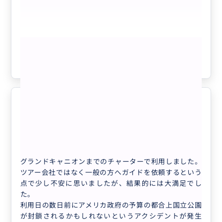
た。
是非日本から遊びに行く際はお任せしてみてはいかがで
しょうか？
もっと見る
参考になった
7
グランドキャニオンとショッピング
5.0
を堪能
40代
日本
【14時間／日本語／一組での料金】ラスベ...
グランドキャニオンまでのチャーターで利用しました。
ツアー会社ではなく一般の方へガイドを依頼するという
点で少し不安に思いましたが、結果的には大満足でし
た。
利用日の数日前にアメリカ政府の予算の都合上国立公園
が封鎖されるかもしれないというアクシデントが発生