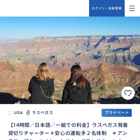
ログイン / 会員登録
USA
ラスベガス
プライベート
【14時間／日本語／一組での料金】ラスベガス発着
貸切りチャーター＊安心の運転手２名体制 ＊アン