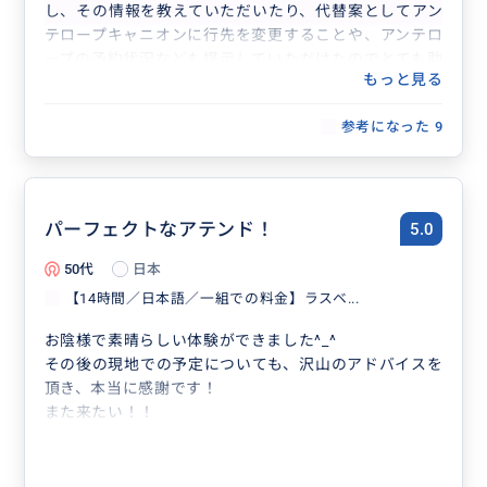
し、その情報を教えていただいたり、代替案としてアン
テロープキャニオンに行先を変更することや、アンテロ
ープの予約状況なども提示していただけたのでとても助
もっと見る
かりました。
当日は無事にグランドキャニオンに行くことができ、絶
参考になった
9
景を堪能することができました。
また、帰りにスーパーに寄りたいというリクエストをし
ていたので、時間を逆算して調節してもらい、お土産の
購入などもすることができました。
車中ではアメリカ生活についていろいろお聞きすること
パーフェクトなアテンド！
5.0
ができ、楽しい１日を過ごしました。
50代
日本
【14時間／日本語／一組での料金】ラスベ...
お陰様で素晴らしい体験ができました^_^
その後の現地での予定についても、沢山のアドバイスを
頂き、本当に感謝です！
また来たい！！