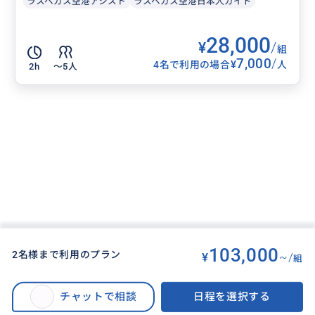
ラスベガス空港アシスト
ラスベガス空港日本人ガイド
28,000
¥
/
組
7,000
/
¥
4名で利用の場合
人
2h
〜5人
103,000
2名様まで利用のプラン
¥
~/
組
BUYMA TRAVEL
>
ラスベガスオプショナルツアー
>
【14時間／日本語／一組での料金】ラスベガス発着貸切りチャーター＊安心
チャットで相談
日程を選択する
の運転手２名体制 ＊アンテロープキャニオン・セドナ・グランドキャニオ