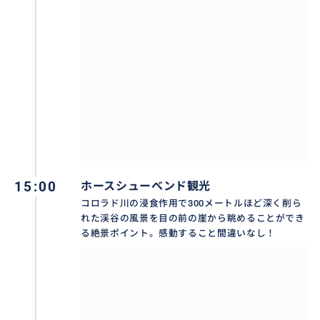
帰着後、航空機でのご移動やショーのご予約を入れら
れる場合、交通事情により間に合わない場合も一切責
任を負いかねますのでご了承下さい。
▼さらに充実の16.5時間プランもございます
詳細はこちら
https://travel.buyma.com/service/a040117/ic010101
230828000005/
15:00
ホースシューベンド観光
コロラド川の浸食作用で300メートルほど深く削ら
れた渓谷の風景を目の前の崖から眺めることができ
おすすめ
る絶景ポイント。感動すること間違いなし！