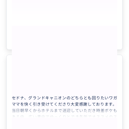
また機会があれば、よろしくお願い致します。
もっと見る
参考になった
5
セドナ→グランドキャニオンを案内
5.0
していただきました
30代
日本
【14時間／日本語／一組での料金】ラスベ...
セドナ、グランドキャニオンのどちらとも回りたいワガ
ママを快く引き受けてくださり大変感謝しております。
当日朝早くからホテルまで送迎していただき時差ボケも
ある中、広い車中でゆっくりとでき各所でオススメのス
ポットを教えていただき沢山写真も撮っていただきまし