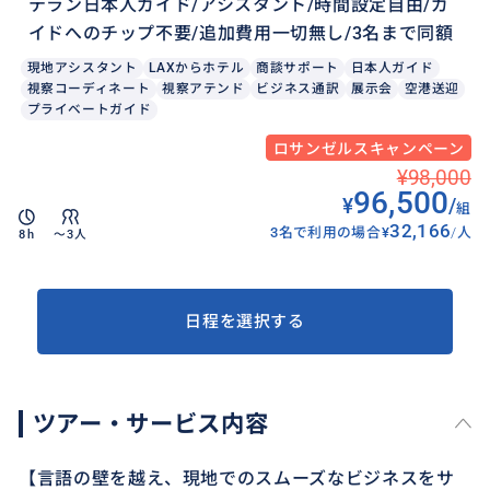
テラン日本人ガイド/アシスタント/時間設定自由/ガ
イドへのチップ不要/追加費用一切無し/3名まで同額
現地アシスタント
LAXからホテル
商談サポート
日本人ガイド
視察コーディネート
視察アテンド
ビジネス通訳
展示会
空港送迎
プライベートガイド
ロサンゼルスキャンペーン
¥98,000
96,500
¥
/
組
32,166
3名で利用の場合
¥
/
人
8h
〜3人
日程を選択する
ツアー・サービス内容
【言語の壁を越え、現地でのスムーズなビジネスをサ