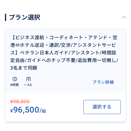
限られた時間を最大限に活用し、ロサンゼルスでのビ
ジネスを円滑に進めるためのパートナーとして、ぜひ
プラン選択
お手伝いさせてください！
＝＝＝＝＝＝＝＝＝＝＝＝＝＝＝＝＝＝＝＝＝＝＝
【ビジネス渡航・コーディネート・アテンド・空
【カリフォルニア州・旅行販売業者（Seller of Trave
港⇔ホテル送迎・通訳/交渉/アシスタントサービ
l）】
ス】ベテラン日本人ガイド/アシスタント/時間設
登録番号 ：2164329-70
定自由/ガイドへのチップ不要/追加費用一切無し/
＝＝＝＝＝＝＝＝＝＝＝＝＝＝＝＝＝＝＝＝＝＝＝
3名まで同額
プラン詳細
8時間
〜3人
¥98,000
選択する
96,500
/
¥
組