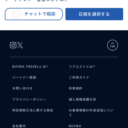
BUYMA TRAVEL
>
ロサンゼルスオプショナルツアー
>
迎・通訳/交渉/アシスタントサー
【ビジネス渡航・コーディネート・アテンド・空港⇔ホテル送迎・通訳/交渉/
ビス】ベテラン日本人ガイド/ア
チャットで相談
日程を選択する
アシスタントサービス】ベテラン日本人ガイド/アシスタント/時間設定自由/
シスタント/時間設定自由/ガイド
ガイドへのチップ不要/追加費用一切無し/3名まで同額
へのチップ不要/追加費用一切無
し/3名まで同額
BUYMA TRAVELとは?
リクエストとは?
パートナー登録
ご利用ガイド
お問い合わせ
利用規約
プライバシーポリシー
個人情報保護方針
特定商取引法に関する表記
お客様情報の外部送信につい
て
会社案内
BUYMA