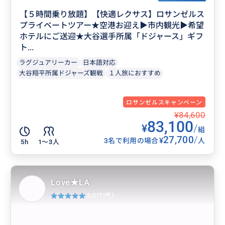
【５時間乗り放題】【快適レクサス】ロサンゼルス
プライベートツアー★空港お迎え▶︎市内観光▶︎希望
ホテルにご送迎★大谷選手所属「ドジャース」ギフ
ト...
ラグジュアリーカー
日本語対応
大谷翔平所属ドジャーズ観戦
１人旅におすすめ
ロサンゼルスキャンペーン
¥84,600
83,100
¥
/
組
27,700
/
¥
3名で利用の場合
人
5h
1〜3人
Love★LA
5.0
(91件)