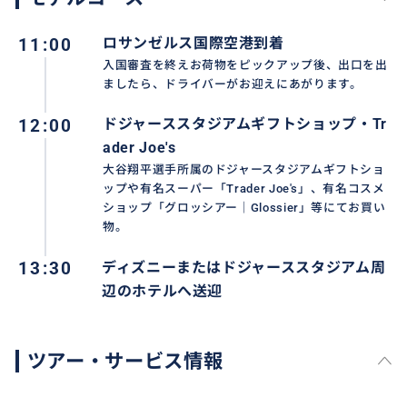
◼️車両は『レクサス』のSUVです。
11:00
ロサンゼルス国際空港到着
◼️お持ちのスーツケース次第では４名様まで対応可能。
入国審査を終えお荷物をピックアップ後、出口を出
ましたら、ドライバーがお迎えにあがります。
◼️楽しい旅行のはじまりをサポートさせて頂きます。
12:00
ドジャーススタジアムギフトショップ・Tr
ader Joe's
◼️送迎中にロサンゼルス情報をお話させて頂きます（飛
大谷翔平選手所属のドジャースタジアムギフトショ
行機で寝れなくて疲れてる方は遠慮なく言ってくださ
ップや有名スーパー「Trader Joe's」、有名コスメ
い、静かに送迎させて頂きます！）
ショップ「グロッシアー｜Glossier」等にてお買い
物。
13:30
ディズニーまたはドジャーススタジアム周
辺のホテルへ送迎
ツアー・サービス情報