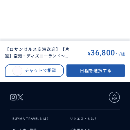
【ロサンゼルス空港送迎】【片
36,800
¥
~/
組
道】空港・ディズニーランド〜ホ
BUYMA TRAVEL
>
ロサンゼルスオプショナルツアー
>
テル間【快適レクサス】途中のお
【ロサンゼルス空港送迎】【片道】空港・ディズニーランド〜ホテル間【快
立ち寄りもOK（日本人ドライバ
チャットで相談
日程を選択する
適レクサス】途中のお立ち寄りもOK（日本人ドライバー・日本語完全対応）
ー・日本語完全対応）
BUYMA TRAVELとは?
リクエストとは?