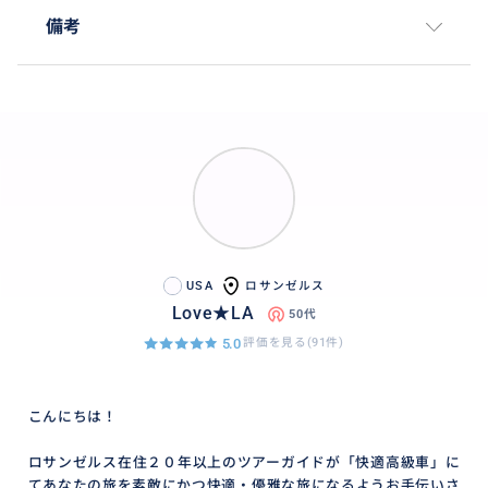
備考
USA
ロサンゼルス
Love★LA
50代
5.0
評価を見る(91件)
こんにちは！
ロサンゼルス在住２０年以上のツアーガイドが「快適高級車」に
てあなたの旅を素敵にかつ快適・優雅な旅になるようお手伝いさ