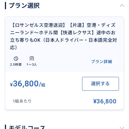
プラン選択
・送迎場所
（例）
【ロサンゼルス空港送迎】【片道】空港・ディズ
ザ リッツ カールトン ロサンゼルスホテル
ニーランド〜ホテル間【快適レクサス】途中のお
ロサンゼルス・ダウンタウン・ステイプルズ・センタ
立ち寄りもOK（日本人ドライバー・日本語完全対
ー
応）
*****************
プラン詳細
2.5時間
1〜3人
◼️空港からロサンゼルス地区のホテルや空港から片道1
時間半以内の目的地まで、事故歴なしのベテラン日本
36,800
/
選択する
¥
組
人ドライバーがロサンゼルス国際空港へお迎え、ホテ
ルや目的地まで優雅にかつ快適にご送迎させていただ
¥36,800
1組あたり
きます。
◼️市内観光は含まれておりません。
モデルコース