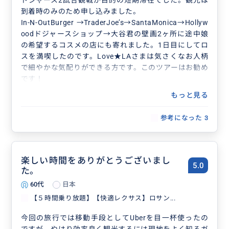
ドジャース2試合観戦が目的の短期滞在でした。観光は
到着時のみのため申し込みました。
In-N-OutBurger →TraderJoe’s→SantaMonica→Hollyw
oodドジャースショップ→大谷君の壁画2ヶ所に途中娘
の希望するコスメの店にも寄れました。1日目にしてロ
スを満喫したのです。Love★LAさまは気さくなお人柄
で細やかな気配りができる方です。このツアーはお勧め
です！
もっと見る
参考になった
3
楽しい時間をありがとうございまし
5.0
た。
60代
日本
【５時間乗り放題】【快適レクサス】ロサン...
今回の旅行では移動手段としてUberを目一杯使ったの