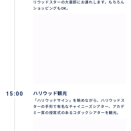
リウッドスターの大豪邸にお連れします。もちろん
・参加代表者のお名前
ショッピングもOK。
・宿泊先のホテル名
・スーツケースの大きさと数
・ロサンゼルスで行きたい場所
***************
をお知らせください。
・行きたい場所がわからない場合でも、こちらで最適
なプランをご案内致します。
・当日の渋滞状況やご宿泊のホテルの場所により、ご
希望の観光地を５時間以内に周ることができないこと
15:00
ハリウッド観光
もございます。予めご了承くださいますようお願い致
「ハリウッドサイン」を眺めながら、ハリウッドス
します。
ターの手形で有名なチャイニーズシアター、アカデ
ミー賞の授賞式のあるコダックシアターを観光。
・ディズニーランド周辺のホテルへのご送迎は、お時
間の都合上、ロサンゼルス観光の時間が限られますの