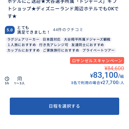
ホテルにご送迎★大谷選手所属「ドジャース」ギフ
トショップ★ディズニーランド周辺ホテルでもOKで
す★
とても
44件のクチコミ
5.0
満足できました！
ラグジュアリーカー
日本語対応
大谷翔平所属ドジャーズ観戦
１人旅におすすめ
行き先アレンジ可
友達同士におすすめ
カップルにおすすめ
ご家族旅行におすすめ
プライベートツアー
ロサンゼルスキャンペーン
¥84,600
83,100
¥
/
組
27,700
3名で利用の場合
¥
/
人
5h
1〜3人
日程を選択する