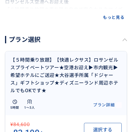
ロサンゼルス空港へお迎え後
「５時間乗り放題の乗り降り自由で完全カスタマイズ
可能な」
もっと見る
あなただけのプライベートドライブをラグジュアリー
カーにてご提供。
プラン選択
在住２０年以上の日本人ドライバーが、
・大谷選手所属のドジャースタジアム
【５時間乗り放題】【快適レクサス】ロサンゼル
・サンタモニカ
スプライベートツアー★空港お迎え▶︎市内観光▶︎
・グリフィス天文台
希望ホテルにご送迎★大谷選手所属「ドジャー
・ハリウッド
ス」ギフトショップ★ディズニーランド周辺ホテ
・ビバリーヒルズ
ルでもOKです★
などの行きたい所に連れて行くのはもちろん、
プラン詳細
5時間
1〜3人
・現地の人しか知らない美味しいレストラン、
¥84,600
・ウォルトディズニーゆかりのレストラン、
選択する