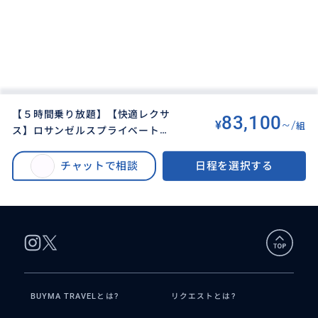
【５時間乗り放題】【快適レクサ
83,100
¥
~/
組
ス】ロサンゼルスプライベートツ
BUYMA TRAVEL
>
ロサンゼルスオプショナルツアー
>
アー★空港お迎え▶︎市内観光▶︎希
【５時間乗り放題】【快適レクサス】ロサンゼルスプライベートツアー★空
望ホテルにご送迎★大谷選手所属
チャットで相談
日程を選択する
港お迎え▶︎市内観光▶︎希望ホテルにご送迎★大谷選手所属「ドジャース」ギ
「ドジャース」ギフトショップ★
フトショップ★ディズニーランド周辺ホテルでもOKです★
ディズニーランド周辺ホテルでも
OKです★
BUYMA TRAVELとは?
リクエストとは?