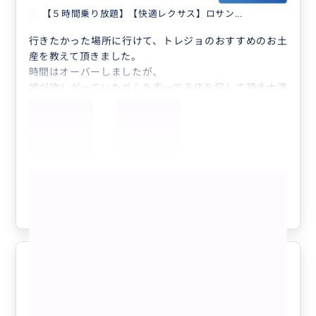
【５時間乗り放題】【快適レクサス】ロサン...
行きたかった場所に行けて、トレジョのおすすめのお土
産を教えて頂きました。
時間はオーバーしましたが、
娘が欲しがっていたガムを売ってる店を探して頂き大満
喫です。
またロス行く際はぜひお願いしたいです。
もっと見る
参考になった
1
臨機応変な対応いただけました
5.0
20代
日本