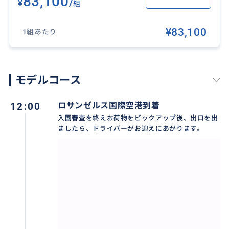
83,100
・有名ローカルスポット、
/
¥
組
・ハリウッドスターの豪邸
¥83,100
1組あたり
などを案内しながら、
・ご希望ホテルにご送迎、
モデルコース
・ディズニーランド及び大谷翔平選手所属の「ドジャ
ースタジアム」周辺ホテルもOKです。
12:00
ロサンゼルス国際空港到着
入国審査を終えお荷物をピックアップ後、出口を出
⭐️完全プライベートな高級車両（レクサスSUV）ですの
ましたら、ドライバーがお迎えにあがります。
で、お買い物したお荷物を車内に積みながら、快適か
つ効率よくロサンゼルスを巡れます。
こちらはBUYMAから「プレミアムパーソナルショッパ
ー」の認定を受けているバイヤーからのご提供です。
「プレミアムパーソナルショッパー」は何千人ものお
客様からのレビューや対応の良さなどをBUYMA事務局
が確認しないと認定されません。