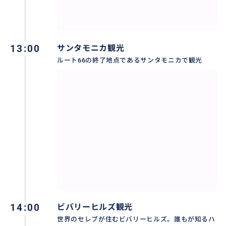
「BUYMA」のプロフィールはこちら
https://www.buyma.com/buyer/632382.html
「BUYMA」のプレミアムパーソナルショッパーについ
13:00
サンタモニカ観光
てはこちら
ルート66の終了地点であるサンタモニカで観光
https://qa.buyma.com/bm/about-buyma/1214.html
「BuymaTravel」のサービス開始当初から多くのお客
様にご利用いただき、高評価を頂いております。ありが
とうございます。
お申し込みの際は、
***************
・航空会社の名前
・便名
・日本からの出発日時
14:00
ビバリーヒルズ観光
・ロサンゼルス空港への出発日時
世界のセレブが住むビバリーヒルズ。誰もが知るハ
・到着人数