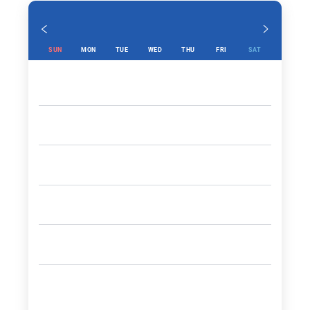
SUN
MON
TUE
WED
THU
FRI
SAT