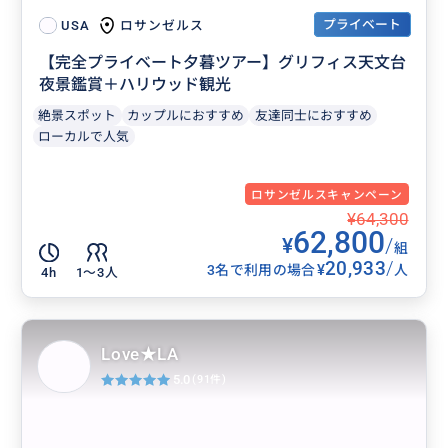
プライベート
ロサンゼルス
USA
【完全プライベート夕暮ツアー】グリフィス天文台
夜景鑑賞＋ハリウッド観光
絶景スポット
カップルにおすすめ
友達同士におすすめ
ローカルで人気
ロサンゼルスキャンペーン
¥64,300
62,800
¥
/
組
20,933
/
¥
3名で利用の場合
人
4h
1〜3人
Love★LA
5.0
(91件)