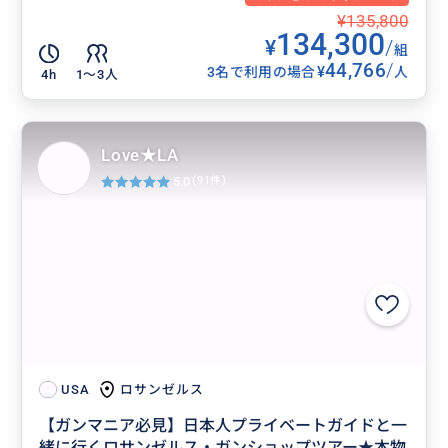
¥135,800
134,300
¥
/
組
44,766
/
¥
3名で利用の場合
人
4h
1〜3人
Love★LA
5.0
(91件)
ロサンゼルス
USA
【ガンマニア必見】日本人プライベートガイドと一
緒に行くロサンゼルス・ガンショップツアー★本物