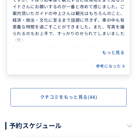
ですが、やはり効率良く観光するには現地をよく知るガ
イドさんにお願いするのが一番と改めて感じました。ご
案内頂いたガイドの中上さんは観光はもちろんのこと、
経済・政治・文化に至るまで話題に尽きず、車の中も有
意義な時間を過ごすことができました。また、写真を撮
られるのもお上手で、すっかりのせられてしまいました
（笑）
色々なところに行きたかったので、PINK′Sホットドッグ
もっと見る
ズのすぐ後にIN-N-OUTバーガーへ、しかもそれぞれで
お店では二人で1食というわがままな注文にもお応え頂
参考になった
3
きました。私達は夫婦二人旅でしたが、ロサンゼルスに
行かれる方にぜひお勧めします！
クチコミをもっと見る(44)
予約スケジュール