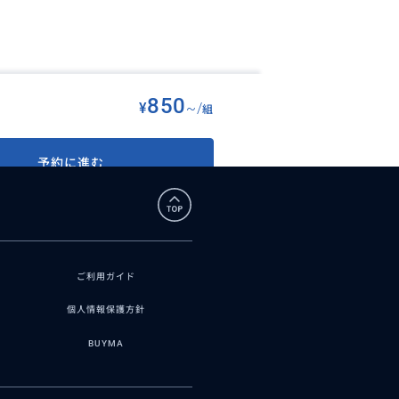
850
¥
~/
組
オプショナルツアー
>
全米どこでも★レストラン予約代行
予約に進む
ご利用ガイド
個人情報保護方針
BUYMA