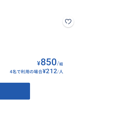
850
¥
/
組
¥212
4名で利用の場合
/
人