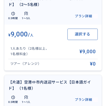
★公共交通にて移動をご希望の場合
ド】 （2～5名様）
空港⇔モントリオール市内の宿泊先：11.25＄
プラン詳細
0.5時間
1〜5人
※タクシー移動をご希望される方で「ダウンタウン地
区以外」に宿泊される場合、タクシーの料金は一定料
金でない為、事前にお知らせすることが出来ません。
9,000
/
選択する
¥
人
※宿泊される場所がダウンタウン地区であるかどうか
はご相談メッセージでお知らせする事が出来ます
1人あたり（2名様以上、
¥9,000
1名様料金）
【ポイント】
・空港でチェックインサポートをいたします。
¥0
ツアー（アレンジ）
・空港で両替サポートをいたします。
・ホテルでチェックインサポートをいたします。
・空港⇒宿泊施設移動間に簡単なモントリオール案内
【片道】空港⇔市内送迎サービス【日本語ガイ
を致します。
ド】 （1名様）
プラン詳細
0.5時間
1〜1人