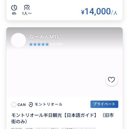
14,000
¥
/
人
4h
1人〜
なーみんMTL
5.0
(5件)
プライベート
モントリオール
CAN
モントリオール半日観光【日本語ガイド】 （旧市
街のみ）