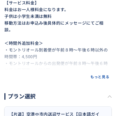
【サービス料金】
料金はお一人様料金になります。
子供は小学生未満は無料
移動方法はお申込み後具体的にメッセージにてご相
談。
＜時間外追加料金＞
・モントリオール到着便が午前８時～午後６時以外の
時間帯：4,500円
・モントリオールからの出発便が午前８時～午後６時
以外の時間帯：4,500円
もっと見る
【別途料金】
プラン選択
★タクシーにて移動をご希望の場合
空港⇔「ダウンタウン地区」の宿泊先：49.45＄＋チ
ップ（15％）
【片道】空港⇔市内送迎サービス【日本語ガイ