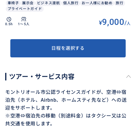
車椅子
展示会
ビジネス渡航
個人旅行
お一人様にお勧め
旅行
プライベートガイド
9,000
¥
/
人
0.5h
1〜5人
日程を選択する
ツアー・サービス内容
モントリオール市公認ライセンスガイドが、空港⇔宿
泊先（ホテル、Airbnb、ホームスティ先など）への送
迎をサポートします。
※空港⇔宿泊先の移動（別途料金）はタクシー又は公
共交通を使用します。