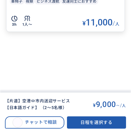
車椅子
視察
ビジネス渡航
友達同士におすすめ
11,000
¥
/
人
3h
1人〜
【片道】空港⇔市内送迎サービス
9,000
¥
~/
人
【日本語ガイド】 （2～5名様）
BUYMA TRAVEL
>
モントリオールオプショナルツアー
>
【片道】空港⇔市内送迎サービス【日本語ガイド】 （1～5名様）
チャットで相談
日程を選択する