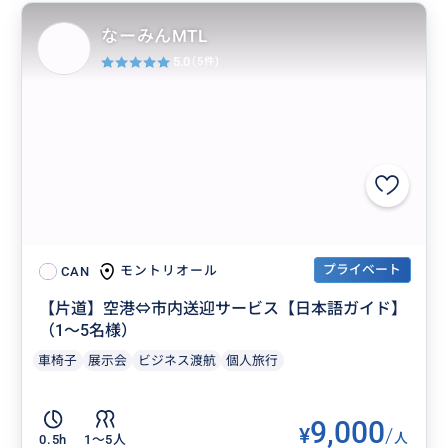
なーみんMTL
5.0
(5件)
プライベート
モントリオール
CAN
【片道】空港⇔市内送迎サービス【日本語ガイド】
（1～5名様）
車椅子
展示会
ビジネス渡航
個人旅行
9,000
¥
/
人
0.5h
1〜5人