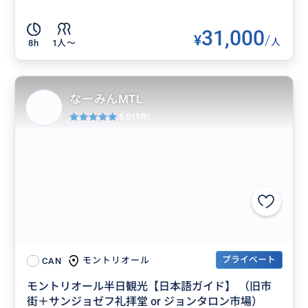
31,000
¥
/
人
8h
1人〜
なーみんMTL
5.0
(5件)
プライベート
モントリオール
CAN
モントリオール半日観光【日本語ガイド】 （旧市
街＋サンジョゼフ礼拝堂 or ジョンタロン市場）