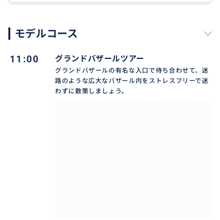
・現地の天気やイベントなどで当日にコース変更し
たりキャンセルになる場合がございます。
（キャンセルになった場合は全額返金致します）
モデルコース
・石畳が多いので歩きやすいスニーカーをお勧め致
します。
11:00
グランドバザールツアー
・万が一の不測の事態に備えて海外旅行保険加入を
グランドバザールの有名な入口で待ち合わせて、迷
お勧め致します。
路のような広大なバザール内をストレスフリーで迷
わずに散策しましょう。
おすすめ