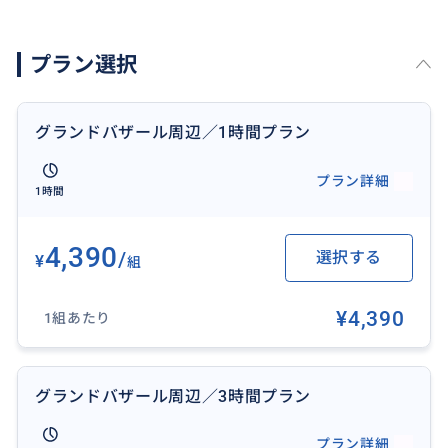
しい。
・買い物に興味はないが迷わないように案内してほし
プラン選択
い。
・客引きにつかまって時間を無駄にせずウィンドウシ
ョッピングしたい。
グランドバザール周辺／1時間プラン
・買付をしたいので同行してほしい、などなど。
プラン詳細
1時間
【サービスの流れ】
・まずは希望日程をお知らせください。
・解る範囲で行きたいお店や見たい商品等を教えて下
4,390
/
選択する
¥
組
さい。
（買いたい物がない場合は興味のある物などでも結構
¥4,390
1組あたり
です）
現時点ではわからない場合は当日お申し出くださ
い。
グランドバザール周辺／3時間プラン
全くのお任せプランでも大丈夫です。
・現地で直接待ち合わせしてサービスを提供いたしま
プラン詳細