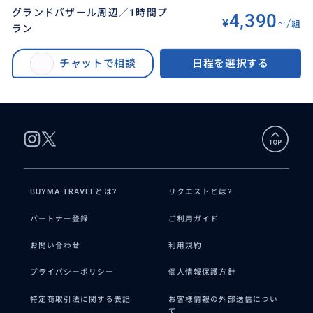
グランドバザール周辺／1時間プ
4,390
¥
~/
組
ラン
BUYMA TRAVEL
>
イスタンブールオプショナルツアー
>
【選べる1~3時間】グランドバザール・スパイスバザール・問屋街など周辺の
チャットで相談
日程を選択する
散策＆お買い物へのアテンド／何名でも同額／迷路のようなバザールをスム
ーズに訪問して効率よくショッピング♪
BUYMA TRAVELとは?
リクエストとは?
パートナー登録
ご利用ガイド
お問い合わせ
利用規約
プライバシーポリシー
個人情報保護方針
特定商取引法に関する表記
お客様情報の外部送信につい
て