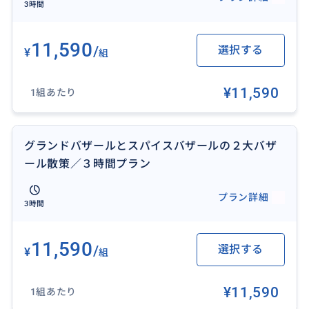
す。
3時間
【コース参考例】
11,590
/
選択する
¥
組
集合場所：ベヤジット広場入口前
所要時間：約１時間
¥11,590
1組あたり
バザール内散策開始→有名レストラン見学→レートの
よい両替所→行きたいお店や見たい場所など→路地裏
の商館など→老舗カフェの前で解散
グランドバザールとスパイスバザールの２大バザ
ール散策／３時間プラン
【料金に含まれているもの】
・ガイド費用
プラン詳細
3時間
【料金に含まれないもの】
・入場料・乗り物代など
11,590
/
選択する
¥
組
・あれば飲食費用（現地で購入者負担）
¥11,590
【その他注意事項】
1組あたり