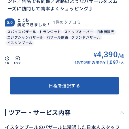
ンド／何名でも同額／迷路のようなバザールをスム
ーズに訪問して効率よくショッピング♪
とても
1件のクチコミ
5.0
満足できました！
スパイスバザール
トランジット
ストップオーバー
旧市街観光
エジプシャンバザール
バザール散策
グランドバザール
イスタンブール
4,390
¥
/
組
1,097
4名で利用の場合
¥
/
人
1h
free
日程を選択する
ツアー・サービス内容
イスタンブールのバザールに精通した日本人スタッフ