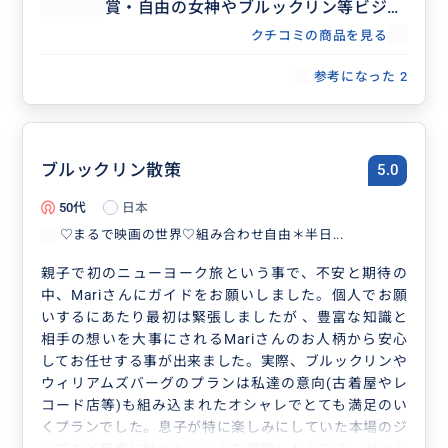
賞・自由の女神やブルックリン等ビジネ
ス渡航にもおすすめ♡人数上限なし
クチコミの商品を見る
参考になった
2
ブルックリン散策
5.0
50代
日本
♡まるで映画の世界♡組み合わせ自由＊半日...
親子で初のニューヨーク旅という事で、不安と期待の
中、Mariさんにガイドをお願いしました。個人でお願
いするにあたり最初は緊張しましたが 、豊富な知識と
相手の想いを大事にされるMariさんのお人柄から安心
してお任せする事が出来ました。実際、ブルックリンや
ウィリアムズバーグのプランは私達の意向(古着屋やレ
コード店等)も組み込まれたオシャレでとても満足のい
くプランでした。息子が特に楽しみにしていた本場のジ