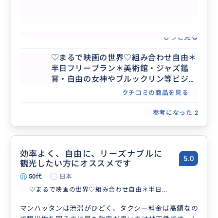
もっと見る
♡まるで映画の世界♡組み合わせ自由＊
半日フリープラン＊美術館・ジャズ鑑
賞・自由の女神やブルックリン等ビジネ
ス渡航にもおすすめ♡人数上限なし
クチコミの商品を見る
参考になった
2
効率よく、自由に、リーズナブルに
5.0
観光したい方にオススメです
50代
日本
♡まるで映画の世界♡組み合わせ自由＊半日...
マンハッタンは渋滞がひどく、タクシー料金は高額なの