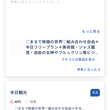
意義に過ごすことができました
・セント・ジョン・ザ・ディヴァイン大聖堂
短時間でもニューヨークの要所をバランスよく回ること
ができ、個人では難しい効率の良い観光が実現できたと
感じています。
頻繁に海外旅行ができるわけではありませんが、もし再
訪する機会があれば、ぜひまた利用したいと思える内容
もっと見る
でした。
♡まるで映画の世界♡組み合わせ自由＊
半日フリープラン＊美術館・ジャズ鑑
賞・自由の女神やブルックリン等ビジネ
ス渡航にもおすすめ♡人数上限なし
クチコミの商品を見る
参考になった
0
半日観光
5.0
40代
日本
♡まるで映画の世界♡組み合わせ自由＊半日...