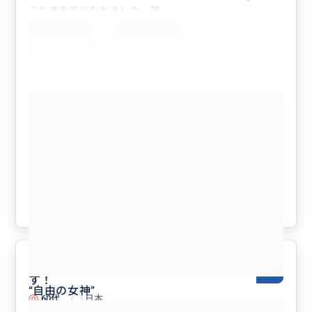
こなすまでになれました。笑
英語が苦手でも買い物のお手伝いもして頂けました。
また家族で行きたいなと思います。
もっと見る
♡まるで映画の世界♡組み合わせ自由＊
半日フリープラン＊美術館・ジャズ鑑
賞・自由の女神やブルックリン等ビジネ
ス渡航にもおすすめ♡人数上限なし
クチコミの商品を見る
参考になった
0
素敵なガイドさん♡おすすめしま
5.0
す！
“
自由の女神
”
60代
日本