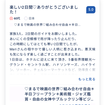
また絶対ニューヨーク行きますね！
楽しい2日間♡ありがとうございまし
5.0
た！
60代
日本
♡まるで映画の世界♡組み合わせ自由＊半日...
家族3人、2日間のガイドをお願いしました。
あいにくの空模様で雨が降ったり止んだり、
この時期にしてはとても寒い2日間でしたが、
Mariさんの穏やかで優しい人柄に惹き込まれ、悪天候
も気にならず楽しく過ごすことが出来ました。
1日目は、ホテルに迎えに来て頂き、5番街界隈観光～
グランド・セントラル駅、ハドソンヤーズ、ハイライ
ン、ソーホー、チェルシーマーケットなど、効率良く案
内して頂きました。天気が良ければなお良かったのでし
もっと見る
ょうが、雨のおかげで?!どこも空いていて人混みのスト
レスが全くなかったのは良かったです^^
♡まるで映画の世界♡組み合わせ自由＊
最後は自由の女神のフェリー乗り場まで連れて行って頂
半日フリープラン＊美術館・ジャズ鑑
き、この日は解散しました。
賞・自由の女神やブルックリン等ビジネ
自由の女神は、上陸＆台座まで行きたかったので(事前
ス渡航にもおすすめ♡人数上限なし