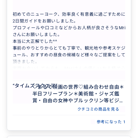
♡まるで映画の世界♡組み合わせ自由＊半日...
初めてのニューヨーク、効率良く有意義に過ごすために
2日間ガイドをお願いしました。
プロフィールや口コミなどからお人柄が良さそうなMri
さんにお願いしました。
本当に大正解でした^^
事前のやりとりからとても丁寧で、観光地や参考スケジ
ュール、おすすめの昼食の候補など様々なご提案をして
頂きました。
実際お会いしてからも、Mariさんの優しいお人柄で心
もっと見る
地よく観光が出来ました。
(悪天候でお会いする前は心折れそうでしたが^^;)
“
タイムズスクエア
”
♡まるで映画の世界♡組み合わせ自由＊
2日間ともMariさんおすすめのお店でランチ！大当たり
半日フリープラン＊美術館・ジャズ鑑
でした^^
賞・自由の女神やブルックリン等ビジネ
どちらもリーズナブルで美味しくてお店もとても可愛い
ス渡航にもおすすめ♡人数上限なし
かったです。
クチコミの商品を見る
2日目はブルックリン橋を渡ったり、NYCフェリーにの
参考になった
1
ったりブルックリン周辺を案内して頂き、2日間ともと
ても楽しかったです。
ありがとうございました。