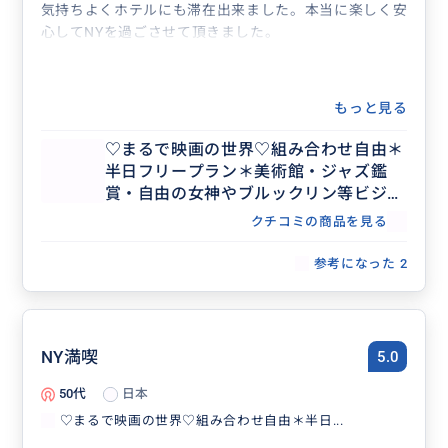
気持ちよくホテルにも滞在出来ました。本当に楽しく安
心してNYを過ごさせて頂きました。
もっと見る
♡まるで映画の世界♡組み合わせ自由＊
半日フリープラン＊美術館・ジャズ鑑
賞・自由の女神やブルックリン等ビジネ
ス渡航にもおすすめ♡人数上限なし
クチコミの商品を見る
参考になった
2
NY満喫
5.0
50代
日本
♡まるで映画の世界♡組み合わせ自由＊半日...