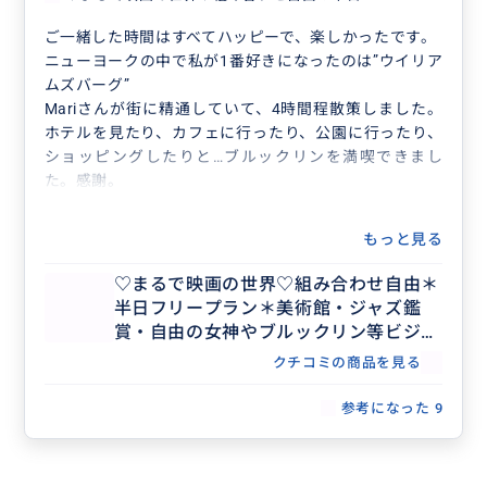
ご一緒した時間はすべてハッピーで、楽しかったです。
ニューヨークの中で私が1番好きになったのは”ウイリア
ムズバーグ”
Mariさんが街に精通していて、4時間程散策しました。
ホテルを見たり、カフェに行ったり、公園に行ったり、
ショッピングしたりと…ブルックリンを満喫できまし
た。感謝。
もっと見る
♡まるで映画の世界♡組み合わせ自由＊
半日フリープラン＊美術館・ジャズ鑑
賞・自由の女神やブルックリン等ビジネ
ス渡航にもおすすめ♡人数上限なし
クチコミの商品を見る
参考になった
9