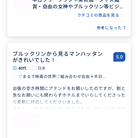
しいお店で食べることもできました！一人では見つけら
賞・自由の女神やブルックリン等ビジネ
れなかったニューヨークの街を楽しみました。
ス渡航にもおすすめ♡人数上限なし
それから、当日だけではなく、その後の旅行の中で困っ
クチコミの商品を見る
たことやお勧めのお店など相談に乗ってくださり、とて
参考になった
7
も安心して、より充実したニューヨーク旅行となりまし
た！本当に申し込んで良かったです‼︎
ブルックリンから見るマンハッタン
5.0
がきれいでした！
40代
日本
♡まるで映画の世界♡組み合わせ自由＊半日...
出張の空き時間にアテンドをお願いしたのですが、割と
急なお願いにも関わらずホテルまでいらしてくださった
り柔軟に対応してくださいました。
スケジュールがタイトだったのですが、ウォール街やグ
ラウンドゼロなど自分が行きたかったところを回ること
ができました。また、ブルックリンを回った際にユダヤ
人やプエルトリコ人のコミュニティについて教えてもら
い興味深かったです。