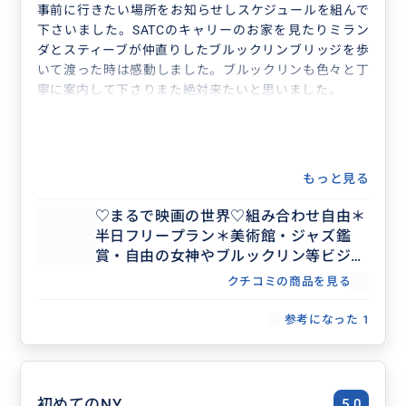
事前に行きたい場所をお知らせしスケジュールを組んで
下さいました。SATCのキャリーのお家を見たりミラン
ダとスティーブが仲直りしたブルックリンブリッジを歩
いて渡った時は感動しました。ブルックリンも色々と丁
寧に案内して下さりまた絶対来たいと思いました。
もっと見る
♡まるで映画の世界♡組み合わせ自由＊
半日フリープラン＊美術館・ジャズ鑑
賞・自由の女神やブルックリン等ビジネ
ス渡航にもおすすめ♡人数上限なし
クチコミの商品を見る
参考になった
1
初めてのNY
5.0