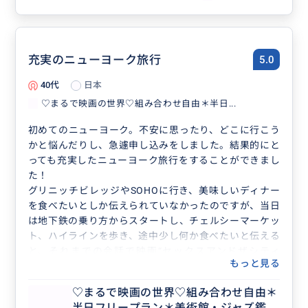
充実のニューヨーク旅行
5.0
40代
日本
♡まるで映画の世界♡組み合わせ自由＊半日...
初めてのニューヨーク。不安に思ったり、どこに行こう
かと悩んだりし、急遽申し込みをしました。結果的にと
っても充実したニューヨーク旅行をすることができまし
た！
グリニッチビレッジやSOHOに行き、美味しいディナー
を食べたいとしか伝えられていなかったのですが、当日
は地下鉄の乗り方からスタートし、チェルシーマーケッ
ト、ハイラインを歩き、途中少し何か食べたいと伝える
と、それまでの会話で映画“セックスアンドザシティ
もっと見る
ー“が好きだと話していたことから、その中で登場した
お店にも寄ってもらえました！ディナーはフェリーに乗
♡まるで映画の世界♡組み合わせ自由＊
ってウィリアムズバーグに行き、とてもオシャレで美味
半日フリープラン＊美術館・ジャズ鑑