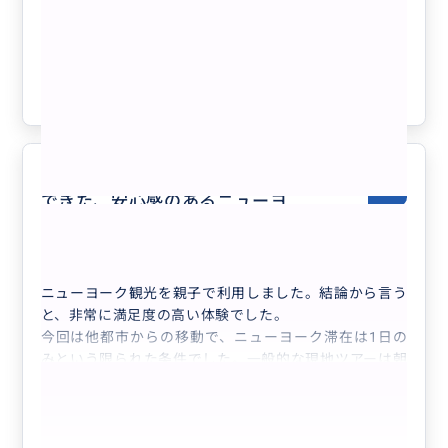
半日フリープラン＊美術館・ジャズ鑑
賞・自由の女神やブルックリン等ビジネ
ス渡航にもおすすめ♡人数上限なし
クチコミの商品を見る
参考になった
0
限られた滞在時間でも効率よく満喫
5.0
できた、安心感のあるニューヨ
50代
日本
♡まるで映画の世界♡組み合わせ自由＊半日...
ニューヨーク観光を親子で利用しました。結論から言う
と、非常に満足度の高い体験でした。
今回は他都市からの移動で、ニューヨーク滞在は1日の
みという限られた条件でした。一般的な現地ツアーは朝
早い集合が多く、土地勘のない状態で時間通りに集合場
所へ行けるか不安がありました。その点、本サービスは
柔軟に対応してもらえたため、無理なく参加できたのが
大きな利点です。