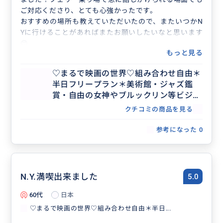
ご対応くださり、とても心強かったです。
おすすめの場所も教えていただいたので、またいつかN
Yに行けることがあればまたお願いしたいなと思います
😊
もっと見る
♡まるで映画の世界♡組み合わせ自由＊
半日フリープラン＊美術館・ジャズ鑑
賞・自由の女神やブルックリン等ビジネ
ス渡航にもおすすめ♡人数上限なし
クチコミの商品を見る
参考になった
0
N.Y.満喫出来ました
5.0
60代
日本
♡まるで映画の世界♡組み合わせ自由＊半日...