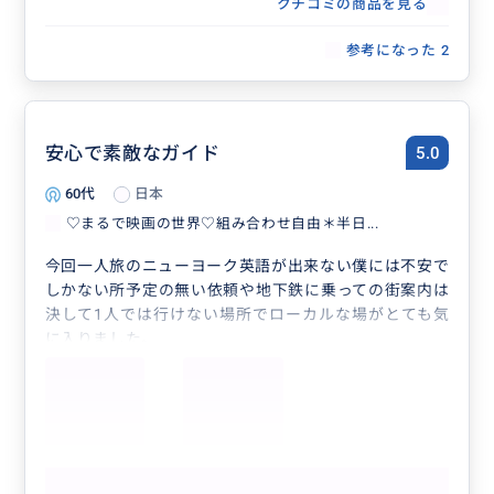
に所要時間3時間程度かかるとのアドバイスを頂いてい
クチコミの商品を見る
たので)ここからは自分達だけで回るスケジュールにし
参考になった
2
ました。
ホテルまでの帰り方(地下鉄)などもきちんと教えてくれ
るので、全く困ることはありませんでした。
ガイドさんによって旅行の善し悪しが決まるところもあ
ると思うので、今回Mariさんのお陰で終始楽しく安心し
安心で素敵なガイド
5.0
て、その後の旅も気持ちよく過ごすことが出来ました。
60代
日本
本当にありがとうございました！
♡まるで映画の世界♡組み合わせ自由＊半日...
今回一人旅のニューヨーク英語が出来ない僕には不安で
しかない所予定の無い依頼や地下鉄に乗っての街案内は
決して1人では行けない場所でローカルな場がとても気
に入りました。
その後予約してあったツアーでは通訳もしていただき素
直に事を進めることがでた事感謝しています。私的な話
でもよく話が出来て楽しめました。最初から最後までサ
ポートして頂きとても安心し楽しく過ごせたニューヨー
クでの良い思い出となりました。
もっと見る
ガイドがいるといないとでは旅の思い出も変わってくる