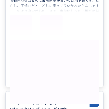
で観光地を回るのに最も効率が良いのは地下鉄です。し
かし、不慣れだと、どれに乗って良いかわからないです
し、何より治安が心配。今回、事前に行きたい場所の希
望を伝え、最も行効率のよいルートを地下鉄を使って回
ることが出来ました。
食事も希望に有ったお店を数点チョイス頂き、その中か
ら予算にあったお店を選んだことで大満足でした。
また、NYの生活事情を聞くのも楽しかったです。
もっと見る
私達夫婦のためだめに時間、場所、行き先を自由にアレ
ンジ頂くことで有意義なNY滞在でした。ありがとうご
♡まるで映画の世界♡組み合わせ自由＊
ざいました！
半日フリープラン＊美術館・ジャズ鑑
賞・自由の女神やブルックリン等ビジネ
ス渡航にもおすすめ♡人数上限なし
クチコミの商品を見る
参考になった
6
NYでNo.１のガイドさん！
5.0