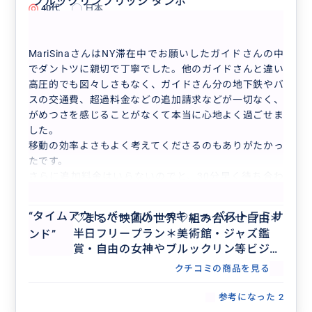
“
ブルックリンブリッジ ダンボ
”
40代
日本
♡まるで映画の世界♡組み合わせ自由＊半日...
MariSinaさんはNY滞在中でお願いしたガイドさんの中
でダントツに親切で丁寧でした。他のガイドさんと違い
高圧的でも図々しさもなく、ガイドさん分の地下鉄やバ
スの交通費、超過料金などの追加請求などが一切なく、
がめつさを感じることがなくて本当に心地よく過ごせま
した。
移動の効率よさもよく考えてくださるのもありがたかっ
たです。
さらに追加料金はいらないのでと、30分早く待ち合わ
もっと見る
せをしてホテル移動を手伝ってくださるなど思いやりに
感動しました。
“
タイムアウト バークバーベキュー パストラミサ
♡まるで映画の世界♡組み合わせ自由＊
NYは生活が厳しいからか、色々な面で他のガイドさん
半日フリープラン＊美術館・ジャズ鑑
ンド
”
のがめつさに余裕のなさを感じました。
賞・自由の女神やブルックリン等ビジネ
これから利用する方は気をつけた方がいいかもしれませ
ス渡航にもおすすめ♡人数上限なし
ん。
クチコミの商品を見る
MariSiinaさんは心地よく旅行ができる、心からお勧め
参考になった
2
できるガイドさんです。