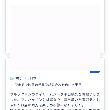
ウイリアムズバーグもすごくおしゃれでした、ルーフト
もっと見る
ップバー混みすぎて入れなかったのですがつぎチャレン
ジしたいと思います。
♡まるで映画の世界♡組み合わせ自由＊
おそらく普段から住んでる方でないと難しいと思います
半日フリープラン＊美術館・ジャズ鑑
ので、NYに行かれる方にはオススメします！
賞・自由の女神やブルックリン等ビジネ
ス渡航にもおすすめ♡人数上限なし
クチコミの商品を見る
参考になった
9
旅の可能性を広げてくれるガイド
5.0
50代
日本
♡まるで映画の世界♡組み合わせ自由＊半日...
ブルックリンのウィリアムバーグ半日観光をお願いしま
した。マンハッタンとは異なり、落ち着いた雰囲気とし
ゃれたお店の両方を楽しめる旅になりました。