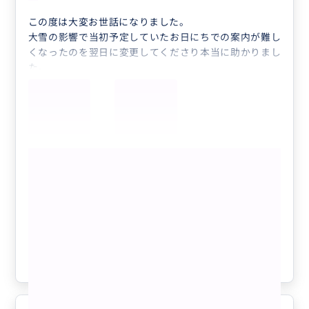
この度は大変お世話になりました。
大雪の影響で当初予定していたお日にちでの案内が難し
くなったのを翌日に変更してくださり本当に助かりまし
た。
また機会があれば是非よろしくお願いいたします。
もっと見る
♡まるで映画の世界♡組み合わせ自由＊
半日フリープラン＊美術館・ジャズ鑑
賞・自由の女神やブルックリン等ビジネ
ス渡航にもおすすめ♡人数上限なし
クチコミの商品を見る
参考になった
0