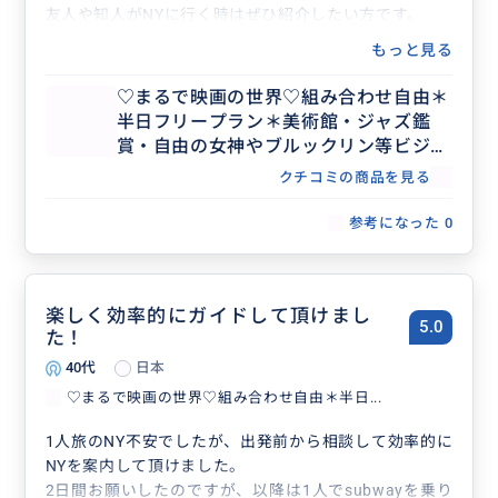
友人や知人がNYに行く時はぜひ紹介したい方です。
もっと見る
♡まるで映画の世界♡組み合わせ自由＊
半日フリープラン＊美術館・ジャズ鑑
賞・自由の女神やブルックリン等ビジネ
ス渡航にもおすすめ♡人数上限なし
クチコミの商品を見る
参考になった
0
楽しく効率的にガイドして頂けまし
5.0
た！
40代
日本
♡まるで映画の世界♡組み合わせ自由＊半日...
1人旅のNY不安でしたが、出発前から相談して効率的に
NYを案内して頂けました。
2日間お願いしたのですが、以降は1人でsubwayを乗り