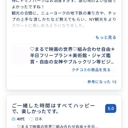
特にドミノパークはお洒落すぎず、居心地のよい空間で
よかったですね！
観光の合間に、ニューヨークの地下鉄の乗り方や、チッ
プの上手な渡しかたなど教えてもらい、NY観光をより
スマートに楽しめるようになりました。
オススメです！
もっと見る
♡まるで映画の世界♡組み合わせ自由＊
半日フリープラン＊美術館・ジャズ鑑
賞・自由の女神やブルックリン等ビジネ
ス渡航にもおすすめ♡人数上限なし
クチコミの商品を見る
参考になった
12
ご一緒した時間はすべてハッピー
5.0
で、楽しかったです。
40代
日本
♡まるで映画の世界♡組み合わせ自由＊半日...