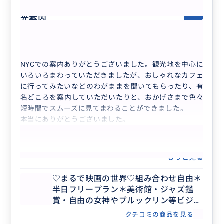
パーソナル向けにカスタム可能な観
5.0
光案内
30代
日本
♡まるで映画の世界♡組み合わせ自由＊半日...
NYCでの案内ありがとうございました。観光地を中心に
いろいろまわっていただきましたが、おしゃれなカフェ
に行ってみたいなどのわがままを聞いてもらったり、有
名どころを案内していただいたりと、おかげさまで色々
短時間でスムーズに見てまわることができました。
本当にありがとうございました。
もっと見る
♡まるで映画の世界♡組み合わせ自由＊
半日フリープラン＊美術館・ジャズ鑑
賞・自由の女神やブルックリン等ビジネ
ス渡航にもおすすめ♡人数上限なし
クチコミの商品を見る