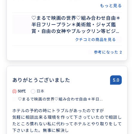
ャズなど音楽に触れたいことを相談したところ、ガイド
もっと見る
の日程外にも関わらず、オススメのライブハウスからミ
ュージシャンの特徴まで事細かく教えてくださり、沢山
♡まるで映画の世界♡組み合わせ自由＊
の選択肢から選ぶ事ができ、これ以上ない感動と忘れら
半日フリープラン＊美術館・ジャズ鑑
れない思い出が出来ました。 Mariさん、本当にありが
賞・自由の女神やブルックリン等ビジネ
とうございました。またニューヨークに行く機会があれ
ス渡航にもおすすめ♡人数上限なし
ば、是非 Mariさんにお願いしたいです。お会いできる
クチコミの商品を見る
日を楽しみにしています。
参考になった
2
ありがとうございました
5.0
50代
日本
♡まるで映画の世界♡組み合わせ自由＊半日...
ホテルの予約の時にトラブルがあったのですが
気軽に相談出来る環境を作って下さっていたので相談し
たところ慣れない私に代わってホテルとやり取りをして
下さいました。無事に解決し