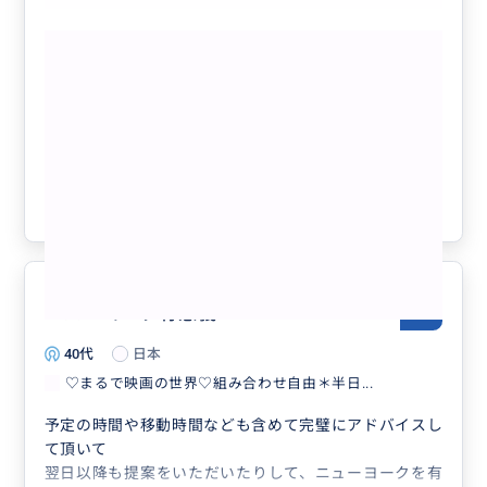
事前にはサービスの信頼性について慎重に調べた上で申
もっと見る
し込みましたが、結果として仕組みはよく整っており、
安心して利用できました。担当していただいたガイドの
♡まるで映画の世界♡組み合わせ自由＊
方も非常に丁寧で、こちらの状況を踏まえた対応をして
半日フリープラン＊美術館・ジャズ鑑
いただけたのが印象的でした。
賞・自由の女神やブルックリン等ビジネ
当日は鉄道駅での待ち合わせが可能で、移動の不安なく
ス渡航にもおすすめ♡人数上限なし
スタートできました。観光は徒歩と地下鉄を組み合わせ
クチコミの商品を見る
た効率的なルートで進み、渋滞の影響を受けずに主要ス
参考になった
0
ポットを無理なく巡ることができました。地下鉄の乗り
方なども教えていただけたため、ツアー後の自由行動に
も大いに役立ちました。
訪問した主な場所は以下の通りです。
・バッテリーパーク（自由の女神を遠望）
ニューヨーク有意義
5.0
・ウォール街周辺（チャージングブル、ニューヨーク証
40代
日本
券取引所、フェデラルホール）
・ブルックリン（DUMBOエリア、ブルックリン橋周
♡まるで映画の世界♡組み合わせ自由＊半日...
辺）
予定の時間や移動時間なども含めて完璧にアドバイスし
・セントラルパーク（ストロベリーフィールズ、ベセス
て頂いて
ダ噴水）
翌日以降も提案をいただいたりして、ニューヨークを有
・コロンビア大学周辺