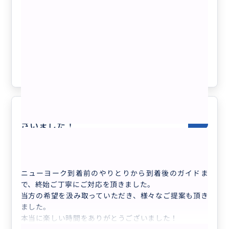
と思います。ガイドはあった方が良いね
♡まるで映画の世界♡組み合わせ自由＊
半日フリープラン＊美術館・ジャズ鑑
賞・自由の女神やブルックリン等ビジネ
ス渡航にもおすすめ♡人数上限なし
クチコミの商品を見る
参考になった
3
きめ細やかなガイドをありがとうご
5.0
ざいました！
30代
日本
♡まるで映画の世界♡組み合わせ自由＊半日...
ニューヨーク到着前のやりとりから到着後のガイドま
で、終始ご丁寧にご対応を頂きました。
当方の希望を汲み取っていただき、様々なご提案も頂き
ました。
本当に楽しい時間をありがとうございました！