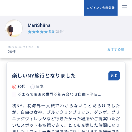
ログイン / 会員登録
MariShiina
5.0
(26件)
MariShiina クチコミ一覧
おすすめ順
26件
楽しいNY旅行となりました
5.0
30代
日本
♡まるで映画の世界♡組み合わせ自由＊半日...
初NY、初海外一人旅でわからないことだらけでした
が、自由の女神、ブルックリンブリッジ、ダンボ、グリ
ニッジヴィレッジなど行きたかった場所やご提案いただ
いたスポットも散策できて、とても充実した時間になり
ました！フェリー乗り場で急に話しかけられる場面でも