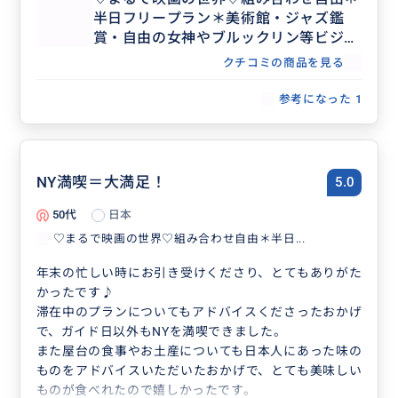
半日フリープラン＊美術館・ジャズ鑑
賞・自由の女神やブルックリン等ビジネ
ス渡航にもおすすめ♡人数上限なし
クチコミの商品を見る
参考になった
1
NY満喫＝大満足！
5.0
50代
日本
♡まるで映画の世界♡組み合わせ自由＊半日...
年末の忙しい時にお引き受けくださり、とてもありがた
かったです♪
滞在中のプランについてもアドバイスくださったおかげ
で、ガイド日以外もNYを満喫できました。
また屋台の食事やお土産についても日本人にあった味の
ものをアドバイスいただいたおかげで、とても美味しい
ものが食べれたので嬉しかったです。