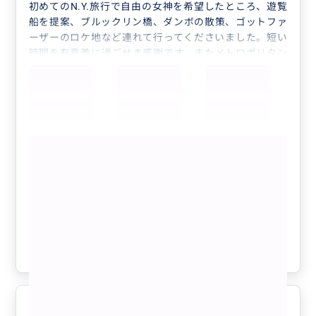
初めてのN.Y.旅行で自由の女神を希望したところ、遊覧
船を提案、ブルックリン橋、ダンボの散策、ゴットファ
ーザーのロケ地など連れて行ってくださいました。短い
時間を有意義に過ごせま感謝です。またメトロポリタン
美術館のチケットの購入や、メトロの乗り方を丁寧に教
えてくださって大変心強かったです。本当にお世話にな
りました。
また機会がありましたらお願いしたいです。
もっと見る
♡まるで映画の世界♡組み合わせ自由＊
半日フリープラン＊美術館・ジャズ鑑
賞・自由の女神やブルックリン等ビジネ
ス渡航にもおすすめ♡人数上限なし
クチコミの商品を見る
参考になった
0