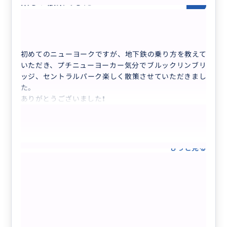
楽しい散策でした
5.0
70代
日本
♡まるで映画の世界♡組み合わせ自由＊半日...
初めてのニューヨークですが、地下鉄の乗り方を教えて
いただき、プチニューヨーカー気分でブルックリンブリ
ッジ、セントラルパーク楽しく散策させていただきまし
た。
ありがとうございました❗
もっと見る
♡まるで映画の世界♡組み合わせ自由＊
半日フリープラン＊美術館・ジャズ鑑
賞・自由の女神やブルックリン等ビジネ
ス渡航にもおすすめ♡人数上限なし
クチコミの商品を見る
参考になった
0