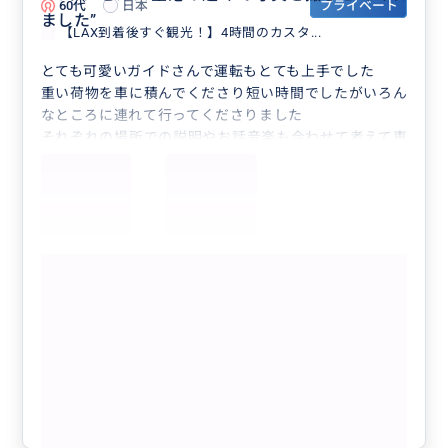
60代
日本
プライベート
ました
”
【LAX到着後すぐ観光！】4時間のカスタ...
とても可愛いガイドさんで運転もとても上手でした
重い荷物を車に積んでくださり短い時間でしたがいろん
なところに連れて行ってくださりました
それぞれの場所での説明やお話音楽も合わせて考えて車
でかけてくださりました
おかげさまで良い観光ができホテルまで送り届けていた
だきとても満足しました
ありがとうございました
もっと見る
【LAX到着日｜ホテル行き】空港お迎え
＋ロサンゼルス観光4・6時間｜荷物・チ
ェックインサポート付き
クチコミの商品を見る
参考になった
1