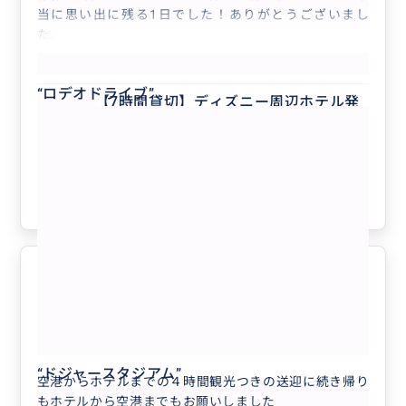
当に思い出に残る1日でした！ありがとうございまし
た。
もっと見る
“
ロデオドライブ
”
【7時間貸切】ディズニー周辺ホテル発
着｜ロサンゼルス王道観光ツアー
クチコミの商品を見る
参考になった
1
行きも帰りもお願いしました
5.0
60代
日本
【ロサンゼルス空港送迎サービス】ロサンゼ...
“
ドジャースタジアム
”
空港からホテルまでの４時間観光つきの送迎に続き帰り
もホテルから空港までもお願いしました