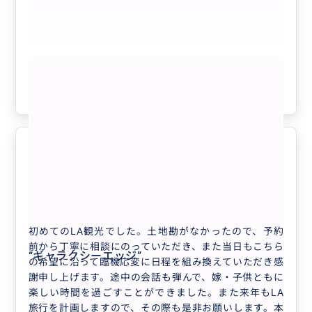
水の購入、帰りは時間はrandys donutsに寄り留守番家
は、ぜひお願いしたいです。
族のお土産を買って帰りました。寄り道の提案もスムー
ズで、息子が車酔いしたため対応もして下さいました。
今回の旅ではLAXからの移動が不安でしたので、英語
もっと見る
に不安がある方や、子連れの方々はUberより遥かに安
心出来ると思います。
参考になった
2
ロサンゼルス1日観光
5.0
“
サンタアニタ競馬場
”
40代
日本
プライベート
【アナハイム発】ディズニー周辺ホテルから...
初めてのLA観光でした。土地勘がなかったので、予約
前から丁寧に相談にのっていただき、また当日もこちら
“
ギャラクシーエッジ
”
の希望に沿って臨機応変に日程を組み換えていただき感
謝申し上げます。途中の会話も弾んで、嫁・子供ともに
楽しい時間を過ごすことができました。また来年もLA
旅行を計画しますので、その際も是非お願いします。本