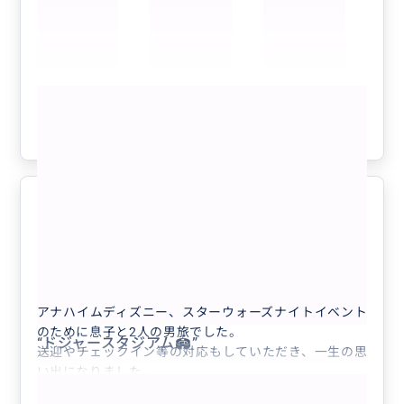
現地スーパーや日系スーパーでの買い物、ドジャース観
戦ではまさかのファウルボールをキャッチ！子どもも大
興奮でした。
さらに、欲しいアイテム探しにLA中を行ったり来た
もっと見る
り。まさかマリブも行けるとは。自分では手に入らない
と思っていた入手困難なアイテムにも巡り合うことがで
参考になった
2
き、本当に感動しました。
USハリウッドやディズニーでも子どもの相手をたくさ
んしてくださり、家族全員が安心して楽しめました。競
馬場巡りやホーストレッキングといった少しマニアック
なリクエストにも快く付き合ってくださり、現地でしか
人生最高の思い出になりました！
5.0
買えない商品や、ローカルしか知らないお土産までたく
40代
日本
プライベート
さん紹介していただいて、帰りのスーツケースはパンパ
ンになりましたw
🉐【空港送迎サービス✈️往復】ロサンゼル...
何より、人柄が素晴らしく、とても頼りになるかっこい
アナハイムディズニー、スターウォーズナイトイベント
い女性でした。ガイドというより、一緒に旅を楽しんで
のために息子と2人の男旅でした。
くれる最高のパートナーです。
“
ドジャースタジアム🏟️
”
送迎やチェックイン等の対応もしていただき、一生の思
ロサンゼルス旅行を考えている方には、自信を持ってお
い出になりました。
すすめします。
行きはWalmart、Trader Joe'sに寄っていただき朝食や
本当にありがとうございました！またLAに行くとき