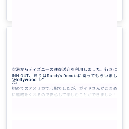
もっと見る
参考になった
2
安心して楽しめました！
5.0
20代
日本
🉐【空港送迎サービス✈️往復】ロサンゼル...
空港からディズニーの往復送迎を利用しました。行きに
INN OUT、帰りはRandy's Donutsに寄ってもらいまし
“
Hollywood ✨
”
た。
初めてのアメリカで心配でしたが、ガイドさんがこまめ
に連絡をくれるので安心して楽しむことができました！
もっと見る