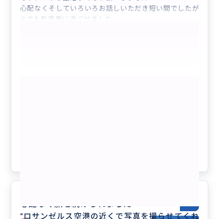
心配なくそしていろいろお話しいただき短い間でしたが
とても有意義に過ごせました
ガイドさんのおかげです
ありがとうございました
もっと見る
【LAX空港⇄ロサンゼルス市内ホテル】
プライベート送迎｜日本人ガイド｜寄り
道OK
“
ユニバーサルスタジオ
”
クチコミの商品を見る
参考になった
1
心配なく旅を続けられました
5.0
“
ロサンゼルス空港の近くで写真を撮らせてくれ