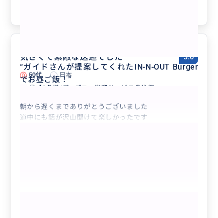
参考になった
2
気さくで素敵な送迎でした
5.0
“
ガイドさんが提案してくれたIN-N-OUT Burger
50代
日本
でお昼ご飯！
”
🉐【3名様/ディズニー送迎サービス🎡往復...
朝から遅くまでありがとうございました
道中にも話が沢山聞けて楽しかったです
もっと見る