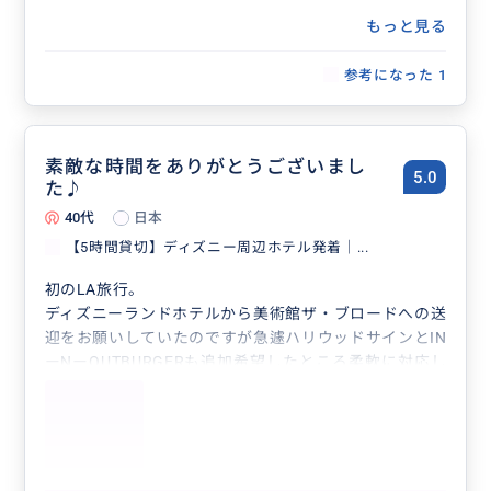
もっと見る
参考になった
1
素敵な時間をありがとうございまし
5.0
た♪
40代
日本
【5時間貸切】ディズニー周辺ホテル発着｜...
初のLA旅行。
ディズニーランドホテルから美術館ザ・ブロードへの送
迎をお願いしていたのですが急遽ハリウッドサインとIN
ーNーOUTBURGERも追加希望したところ柔軟に対応し
てくださり壁画も見れ充実の時間を過ごせました☆彡
Chiharuさんは観光情報量も豊富で明るく優しく話も弾
み気配り完璧なキュートな女性でした♡
推し活話にも付き合ってくださり♡来年のLAでのフェ
スのガイドも早々にお願いしちゃいました♡