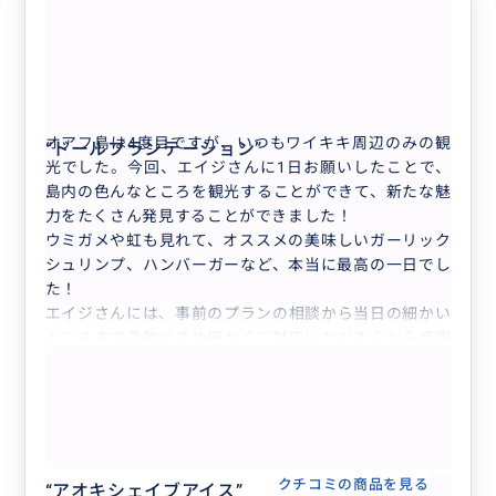
最高の一日でした！
5.0
40代
日本
完全貸切り❣️オアフ島1日フリープラン🚘...
オアフ島は4度目ですが、いつもワイキキ周辺のみの観
“
ドールプランテーション
”
光でした。今回、エイジさんに1日お願いしたことで、
島内の色んなところを観光することができて、新たな魅
力をたくさん発見することができました！
“
偶然遭遇することができたウミガメ
”
ウミガメや虹も見れて、オススメの美味しいガーリック
シュリンプ、ハンバーガーなど、本当に最高の一日でし
た！
エイジさんには、事前のプランの相談から当日の細かい
ところまで柔軟にきめ細かくご対応いただき心から感謝
もっと見る
しております。
そして、いつも家族の写真を撮って自分の写真がない私
完全貸切り❣️オアフ島1日フリープラン🚘
ですが、エイジさんが撮ってくださったので、私も入っ
😃🌴 気になるところ全部周れて、ハワ
た家族写真もたくさん撮れて本当に良い思い出ができま
イがもっと好きになる❤️ 【日本語ガイ
した。
ド／貸切／3名まで同額】
またハワイに行く際にはエイジさんにお願いします！あ
クチコミの商品を見る
“
アオキシェイブアイス
”