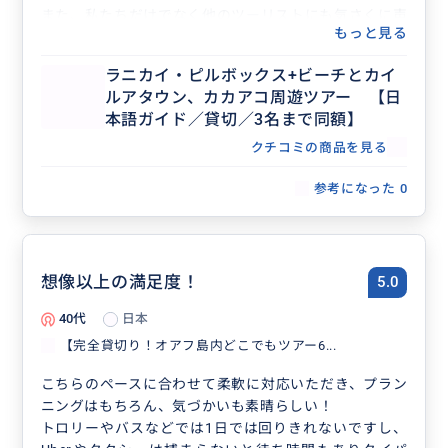
また、私たちだけでなく他のツーリストにも気さくに声
もっと見る
をかけて写真を撮ってあげるなど、本当に気配りのでき
る方だと感じました。
ラニカイ・ピルボックス+ビーチとカイ
お話も楽しく、気遣いも素晴らしくて、あっという間の
ルアタウン、カカアコ周遊ツアー 【日
1日でした。またハワイを訪れる際は、ぜひお願いした
本語ガイド／貸切／3名まで同額】
いと思います！
クチコミの商品を見る
参考になった
0
想像以上の満足度！
5.0
40代
日本
【完全貸切り！オアフ島内どこでもツアー6...
こちらのペースに合わせて柔軟に対応いただき、プラン
ニングはもちろん、気づかいも素晴らしい！
トロリーやバスなどでは1日では回りきれないですし、