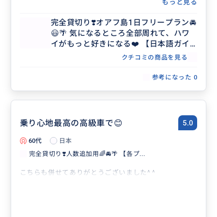
もっと見る
完全貸切り❣️オアフ島1日フリープラン🚘
😃🌴 気になるところ全部周れて、ハワ
イがもっと好きになる❤️ 【日本語ガイ
ド／貸切／3名まで同額】
クチコミの商品を見る
参考になった
0
乗り心地最高の高級車で😊
5.0
60代
日本
完全貸切り❣️人数追加用🌈🚘🌴 【各プ...
こちらも併せてありがとうございました^ ^