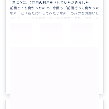
1年ぶりに、2回目の利用をさせていただきました。
前回とても良かったので、今回も「前回行って良かった
場所」と「新たに行ってみたい場所」の両方をお願いし
ました。こちらの希望に合わせて非常に柔軟にプランを
組んでくださり、行きたい場所をたくさん回っていただ
けたのが本当に良かったです。
また、道中や各スポットで写真をたくさん撮っていただ
けるのも嬉しいポイントでした。自分たちだけではなか
なか撮れない写真も残せて、良い思い出になりました。
もっと見る
今回はおしゃれなカフェにも行きたいとざっくりしたお
願いしていたのですが、とても素敵なカフェに案内して
完全貸切り❣️オアフ島1日フリープラン🚘
いただき、大満足でした。
😃🌴 気になるところ全部周れて、ハワ
移動中もハワイに関するいろいろなお話を聞くことがで
イがもっと好きになる❤️ 【日本語ガイ
きて楽しかったです。ハワイでの生活など、こちらから
ド／貸切／3名まで同額】
の質問にもたくさん答えてくださり、観光だけでなくハ
クチコミの商品を見る
ワイのことをより深く知ることができました。
参考になった
1
今回もお願いして本当に良かったです。またハワイに行
く際にはぜひ利用したいと思います。