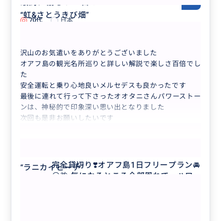
最高に愉しい一日！
5.0
“
虹&さとうきび畑
”
70代
日本
完全貸切り❣️オアフ島1日フリープラン🚘...
沢山のお気遣いをありがとうございました
オアフ島の観光名所巡りと詳しい解説で楽しさ百倍でし
た
安全運転と乗り心地良いメルセデスも良かったです
最後に連れて行って下さったオオタニさんパワーストー
ンは、神秘的で印象深い思い出となりました
次回も是非お願いしたいです
もっと見る
完全貸切り❣️オアフ島1日フリープラン🚘
“
ラニカイビーチ
”
😃🌴 気になるところ全部周れて、ハワ
イがもっと好きになる❤️ 【日本語ガイ
ド／貸切／3名まで同額】
クチコミの商品を見る
参考になった
0