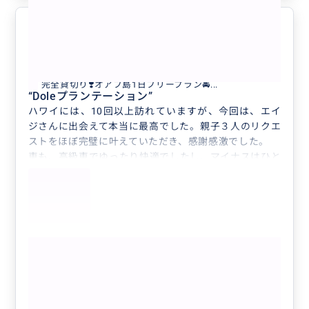
最高でした！
5.0
60代
日本
完全貸切り❣️オアフ島1日フリープラン🚘...
“
Doleプランテーション
”
ハワイには、10回以上訪れていますが、今回は、エイ
ジさんに出会えて本当に最高でした。親子３人のリクエ
ストをほぼ完璧に叶えていただき、感謝感激でした。
車も、高級車でゆったり快適でしたし、マイナスはひと
つもありません。
また、来年もお願いしたいです。
レンタカーを借りるより、ずっとお得だと思います。車
の中でもハワイの歴史的な話も聞けて、楽しかったで
す！
もっと見る
本当にありがとうございました。
また、よろしくお願いいたします。
完全貸切り❣️オアフ島1日フリープラン🚘
😃🌴 気になるところ全部周れて、ハワ
イがもっと好きになる❤️ 【日本語ガイ