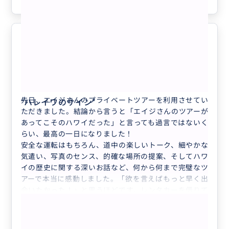
過去最高のHawaiiをありがとうござ
5.0
いました
30代
日本
完全貸切り❣️オアフ島1日フリープラン🚘...
先日、エイジさんのプライベートツアーを利用させてい
“
ハレイワのサイン
”
ただきました。結論から言うと「エイジさんのツアーが
あってこそのハワイだった」と言っても過言ではないく
らい、最高の一日になりました！
安全な運転はもちろん、道中の楽しいトーク、細やかな
気遣い、写真のセンス、的確な場所の提案、そしてハワ
イの歴史に関する深いお話など、何から何まで完璧なツ
アーで本当に感動しました。「欲を言えばもっと早く出
会いたかった！」と思うほどです。レンタカーを借りて
もっと見る
自分たちで回るよりも、絶対にエイジさんにお願いした
方が旅の有意義さが全く違います！と胸を張って言えま
完全貸切り❣️オアフ島1日フリープラン🚘
す。