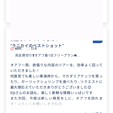
ド／貸切／3名まで同額】
クチコミの商品を見る
参考になった
0
快適なドライブでした！
5.0
“
ラニカイのベストショット
”
60代
日本
完全貸切り❣️オアフ島1日フリープラン🚘...
オアフ一周、欲張りな内容のツアーを、効率よく回って
いただきました！
何度見ても美しい東海岸から、マカダミアナッツを買っ
たり、ガーリックシュリンプを食べたり…リクエストに
最大限応えていただきありがとうございました😊
Eijiさんのお話も、楽しく新鮮な情報いっぱいです
また次回、今度は新しい発見をしに、オアフを訪れま
す！よろしくお願いしますね😊
ありがとうございました🙂‍↕️