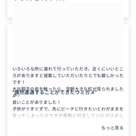
りがとうございました。
参考になった
1
楽しかったです！
5.0
40代
日本
【完全貸切り！オアフ島内どこでもツアー6...
いろいろな所に連れて行っていただき、近くにいいとこ
ろがありますと提案していただいたりとても嬉しかった
です！
大谷翔平の岩を触ったら、翌朝大きな虹が見られました
“
偶然遭遇することができたウミガメ
”
🌈✨
良いことがありました！
子供がぐずぐずで、先にビーチに行きたいとわがままを
言ってしまったのですが柔軟に対応していただけまし
た。
もっと見る
また、道中もハワイの歴史やいろいろな話をありがとう
ございました！