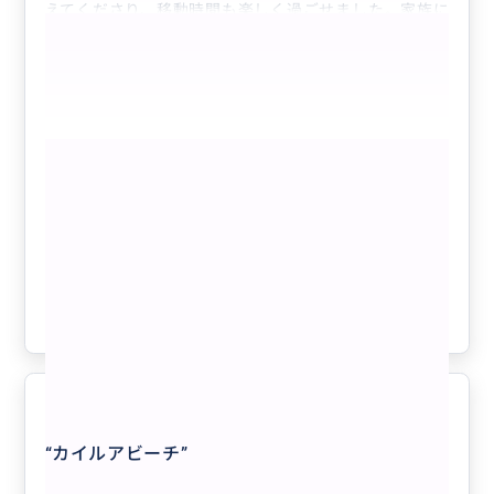
えてくださり、移動時間も楽しく過ごせました。家族に
とっても最高の思い出になったようです。
事前に相談して決めたプラン以外にも、眺めの良いスポ
ットで車を停めて撮影の時間を作ってくださるなど、柔
軟に対応いただけたのが嬉しかったです。帰りに立ち寄
った浜辺では、とても大きなウミガメに遭遇できて感動
もっと見る
しました!
当日は10時にお迎え、ラニカイビーチ → ブーツ&キモ
“
犬にも見えるラビットアイランド
”
完全貸切り❣️オアフ島1日フリープラン🚘
ズ → カイルア散策 → ドール・プランテーション → ハ
😃🌴 気になるところ全部周れて、ハワ
レイワと回って18時過ぎにホテル着という充実のスケ
イがもっと好きになる❤️ 【日本語ガイ
ジュールでした。終始丁寧にご対応いただき、大満足の
ド／貸切／3名まで同額】
一日でした。ハワイに行く際はまたお願いしたいです。
クチコミの商品を見る
参考になった
0
ありがとうございました！
5.0
“
カイルアビーチ
”
40代
日本