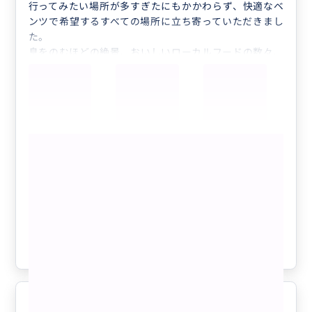
行ってみたい場所が多すぎたにもかかわらず、快適なベ
ンツで希望するすべての場所に立ち寄っていただきまし
た。
息をのむほどの絶景、おいしいローカルフードの数々、
そしてエイジさんのお気遣いと車中でのハワイにまつわ
るたくさんの貴重なお話、とっても嬉しかったです！
さらに写真もたくさん撮影いただき、非常によい思い出
を作ることができました。
次回訪れた際は、今回と違う地域をエイジさんに案内い
もっと見る
ただきたいです♪
完全貸切り❣️オアフ島1日フリープラン🚘
😃🌴 気になるところ全部周れて、ハワ
イがもっと好きになる❤️ 【日本語ガイ
ド／貸切／3名まで同額】
クチコミの商品を見る
参考になった
1