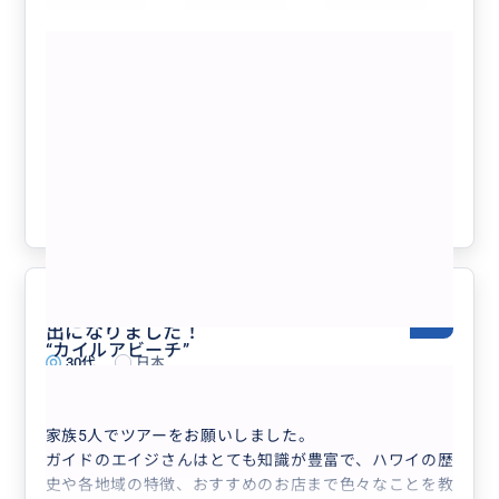
軟に対応いただけたのが嬉しかったです。帰りに立ち寄
もっと見る
った浜辺では、とても大きなウミガメに遭遇できて感動
しました!
完全貸切り❣️人数追加用🌈🚘🌴 【各プラ
当日は10時にお迎え、ラニカイビーチ → ブーツ&キモ
ンの人数追加の際に同時購入して下さ
ズ → カイルア散策 → ドール・プランテーション → ハ
い。但し「ひとり旅支援」には追加1名
レイワと回って18時過ぎにホテル着という充実のスケ
様のみ】
ジュールでした。終始丁寧にご対応いただき、大満足の
クチコミの商品を見る
一日でした。ハワイに行く際はまたお願いしたいです。
参考になった
0
ウミガメにも遭遇!家族の最高の思い
5.0
出になりました！
“
カイルアビーチ
”
30代
日本
完全貸切り❣️オアフ島1日フリープラン🚘...
家族5人でツアーをお願いしました。
ガイドのエイジさんはとても知識が豊富で、ハワイの歴
史や各地域の特徴、おすすめのお店まで色々なことを教