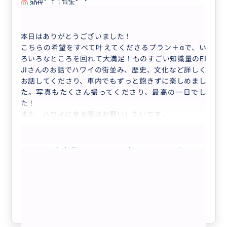
30代
日本
完全貸切り❣️オアフ島1日フリープラン🚘...
本日はありがとうございました！
こちらの希望をすべて叶えてくださるプラン＋αで、い
ろいろなところを回れて大満足！ものすごい知識量のEI
JIさんのお話でハワイの街並み、歴史、文化など詳しく
お話してくださり、車内でもずっと飽きずに楽しめまし
た。写真もたくさん撮ってくださり、最高の一日でし
た！
また、ハワイに来る際はお願いしたいです。
もっと見る
完全貸切り❣️オアフ島1日フリープラン🚘
😃🌴 気になるところ全部周れて、ハワ
イがもっと好きになる❤️ 【日本語ガイ
ド／貸切／3名まで同額】
クチコミの商品を見る
参考になった
3