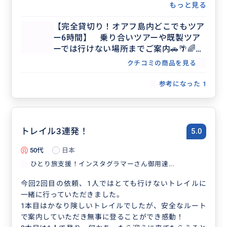
もっと見る
【完全貸切り！オアフ島内どこでもツア
ー6時間】 乗り合いツアーや既製ツア
ーでは行けない場所までご案内🚗🌴🌈
【日本語ガイド／貸切／3名まで同額】
クチコミの商品を見る
参考になった
1
トレイル3連発！
5.0
50代
日本
ひとり旅支援！インスタグラマーさん御用達...
今回2回目の依頼、1人ではとても行けないトレイルに
一緒に行っていただきました。
1本目はかなり険しいトレイルでしたが、安全なルート
で案内していただき無事に登ることができ感動！