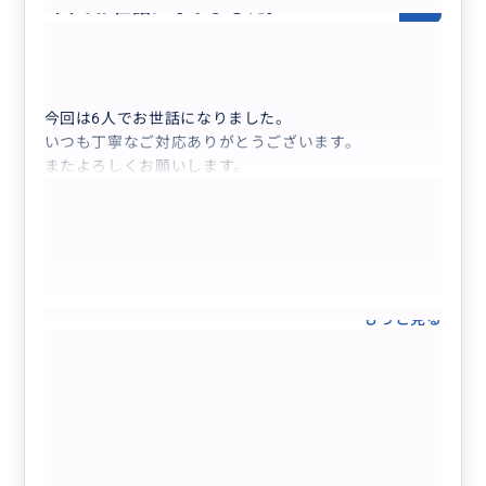
6人でお世話になりました。
5.0
60代
日本
完全貸切り❣️人数追加用🌈🚘🌴 【各プ...
今回は6人でお世話になりました。
いつも丁寧なご対応ありがとうございます。
またよろしくお願いします。
もっと見る
完全貸切り❣️人数追加用🌈🚘🌴 【各プラ
ンの人数追加の際に同時購入して下さ
い。但し「ひとり旅支援」には追加1名
様のみ】
クチコミの商品を見る