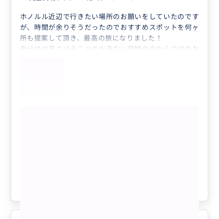
ホノルル近辺で行きたい場所のお願いをしていたのです
が、時間が余りそうだったのでおすすめスポットを何ヶ
所も提案して頂き、最高の旅になりました！
自分では見つけることの出来ない現地の方ならではのお
店や景色などとても良かったです。
ありがとうございました！
もっと見る
完全貸切り❣️オアフ島1日フリープラン🚘
😃🌴 気になるところ全部周れて、ハワ
イがもっと好きになる❤️ 【日本語ガイ
ド／貸切／3名まで同額】
クチコミの商品を見る
参考になった
0