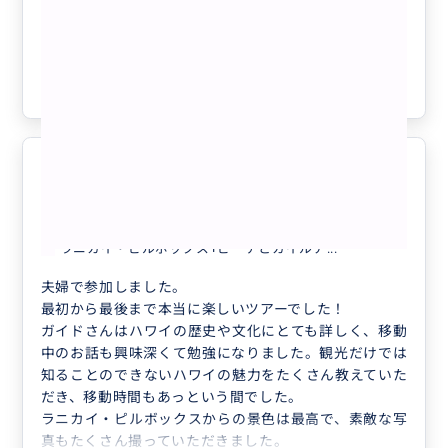
イがもっと好きになる❤️ 【日本語ガイ
ド／貸切／3名まで同額】
クチコミの商品を見る
参考になった
2
絶景と学びが詰まった大満足の1日
5.0
40代
日本
ラニカイ・ピルボックス+ビーチとカイルア...
夫婦で参加しました。
最初から最後まで本当に楽しいツアーでした！
ガイドさんはハワイの歴史や文化にとても詳しく、移動
中のお話も興味深くて勉強になりました。観光だけでは
知ることのできないハワイの魅力をたくさん教えていた
だき、移動時間もあっという間でした。
ラニカイ・ピルボックスからの景色は最高で、素敵な写
真もたくさん撮っていただきました。