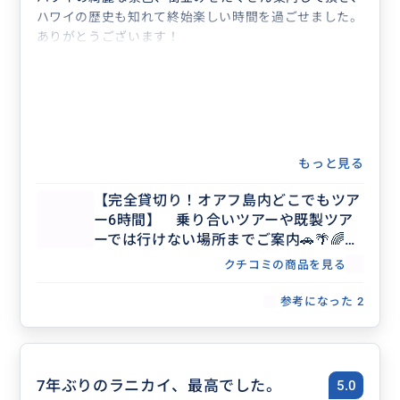
ハワイの歴史も知れて終始楽しい時間を過ごせました。
ありがとうございます！
もっと見る
【完全貸切り！オアフ島内どこでもツア
ー6時間】 乗り合いツアーや既製ツア
ーでは行けない場所までご案内🚗🌴🌈
【日本語ガイド／貸切／3名まで同額】
クチコミの商品を見る
参考になった
2
7年ぶりのラニカイ、最高でした。
5.0