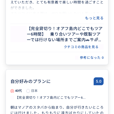
えていただき、とても有意義で楽しい時間を過ごすこと
ができました。
またハワイに来る際は、ぜひお願いしたいと思います。
もっと見る
本当にありがとうございました！
【完全貸切り！オアフ島内どこでもツア
ー6時間】 乗り合いツアーや既製ツア
ーでは行けない場所までご案内🚗🌴🌈
【日本語ガイド／貸切／3名まで同額】
クチコミの商品を見る
参考になった
0
自分好みのプランに
5.0
40代
日本
【完全貸切り！オアフ島内どこでもツアー6...
朝はマノアのスタバから始まり、自分が行きたいところ
には行けました。もりもりに遠方ばかりにしていたの