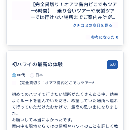
【完全貸切り！オアフ島内どこでもツア
知識量が多くどのお話も楽しかったです。
ー6時間】 乗り合いツアーや既製ツア
映え写真もたくさんと撮っていただきいい思い出になり
ーでは行けない場所までご案内🚗🌴🌈
ました。
【日本語ガイド／貸切／3名まで同額】
本当にありがとうございました！
クチコミの商品を見る
参考になった
0
初ハワイの最高の体験
5.0
30代
日本
【完全貸切り！オアフ島内どこでもツアー6...
初めてのハワイで行きたい場所がたくさんある中、効率
よくルートを組んでいただき、希望していた場所へ連れ
て行っていただけたおかげで、最高の思い出になりまし
た。
お願いして本当によかったです。
案内中も現地ならではの情報やハワイのことを詳しく教