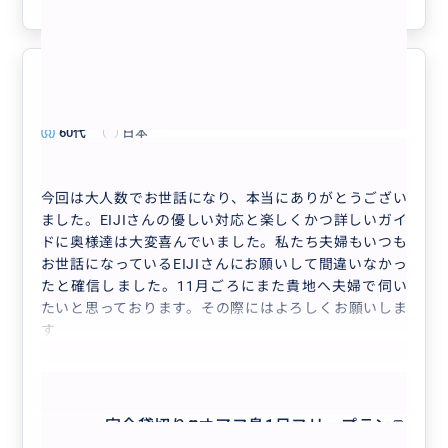
参考になった
0
今回も大変お世話になりました。
5.0
60代
日本
完全貸切り❣️オアフ島1日フリープラン🚘...
今回は大人数でお世話になり、本当にありがとうござい
ました。EIJIさんの優しい対応と楽しくかつ詳しいガイ
ドに奥様達は大変喜んでいました。私たち夫婦もいつも
お世話になっているEIJIさんにお願いして間違いなかっ
たと確信しました。11月ごろにまた貴地へ夫婦で伺い
たいと思っております。その際にはよろしくお願いしま
す
もっと見る
完全貸切り❣️オアフ島1日フリープラン🚘
😃🌴 気になるところ全部周れて、ハワ