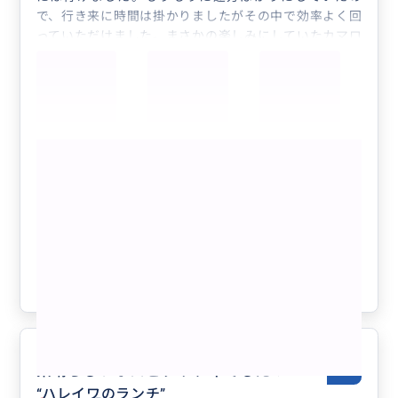
で、行き来に時間は掛かりましたがその中で効率よく回
っていただけました。まさかの楽しみにしていたカマロ
ンが無くなってしまい、オススメのジェニーズのガーリ
ックシュリンプ美味しかったです。
もっと見る
【完全貸切り！オアフ島内どこでもツア
ー6時間】 乗り合いツアーや既製ツア
ーでは行けない場所までご案内🚗🌴🌈
【日本語ガイド／貸切／3名まで同額】
クチコミの商品を見る
参考になった
0
素晴らしいホスピタリティでした！
5.0
“
ハレイワのランチ
”