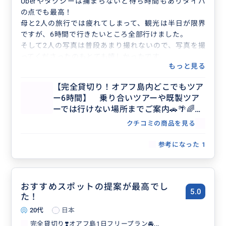
Uberやタクシーは捕まらないと待ち時間もありタイパ
の点でも最高！
母と2人の旅行では疲れてしまって、観光は半日が限界
ですが、6時間で行きたいところ全部行けました。
そして2人の写真は普段あまり撮れないので、写真を撮
ってくださったのもとても嬉しかったです。
もっと見る
プライベートツアーの利用は初めてでしたが、本当にお
願いして良かったです！
【完全貸切り！オアフ島内どこでもツア
ー6時間】 乗り合いツアーや既製ツア
ーでは行けない場所までご案内🚗🌴🌈
【日本語ガイド／貸切／3名まで同額】
クチコミの商品を見る
参考になった
1
おすすめスポットの提案が最高でし
5.0
た！
20代
日本
完全貸切り❣️オアフ島1日フリープラン🚘...