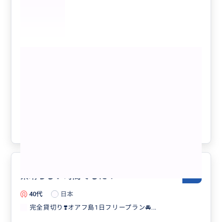
がたくさんありました！面白くてフレンドリーで親切な
人柄に母と2人でお願いしてよかったね！って今話して
ます✨
もっと見る
【完全貸切り！オアフ島内どこでもツア
ー6時間】 乗り合いツアーや既製ツア
ーでは行けない場所までご案内🚗🌴🌈
【日本語ガイド／貸切／3名まで同額】
クチコミの商品を見る
参考になった
0
素晴らしい時間でした！
5.0
40代
日本
完全貸切り❣️オアフ島1日フリープラン🚘...