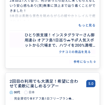
2本目は1人で登り、何かあったら迎えに来てもらえると
いう安心感もあり(笑)無事に頂上まで辿り着くことがで
きました！
3本目は素敵な景色を眺めながらの緩やかトレイルで癒
されました！
もっと見る
ハワイ2日目にして満足度1.000%
誠にありがとうございました。
ひとり旅支援！インスタグラマーさん御
またぜひ一緒にトレイルお願いいたします。
用達👍 オアフ島1日巡り🚗🌴🌈人気スポ
ットから穴場まで、ハワイを200%満喫
【らくらく車移動】【日本語ガイド/貸
クチコミの商品を見る
切/無料撮影付き】
参考になった
0
2回目の利用でも大満足！希望に合わ
5.0
せて柔軟に楽しめるツアー
30代
日本
完全貸切り❣️オアフ島1日フリープラン🚘...