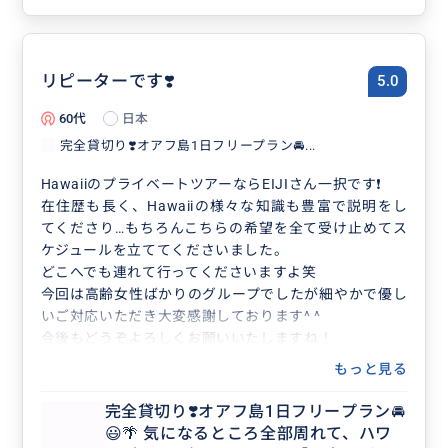
リピーターです❣️
5.0
60代
日本
完全貸切り❣️オアフ島1日フリープラン🚘...
HawaiiのプライベートツアーならEIJIさん一択です❗️
在住歴も長く、Hawaiiの様々な知識も豊富で説明をし
てくださり…もちろんこちらの希望を全て受け止めてス
ケジュールを立ててくださいました。
どこへでも連れて行ってくださいますよ笑
今回は高齢女性ばかりのグループでしたが細やかで優し
いご対応いただき大変感謝しております^ ^
今後もどうぞよろしくお願いいたしますね！
もっと見る
完全貸切り❣️オアフ島1日フリープラン🚘
😃🌴 気になるところ全部周れて、ハワ