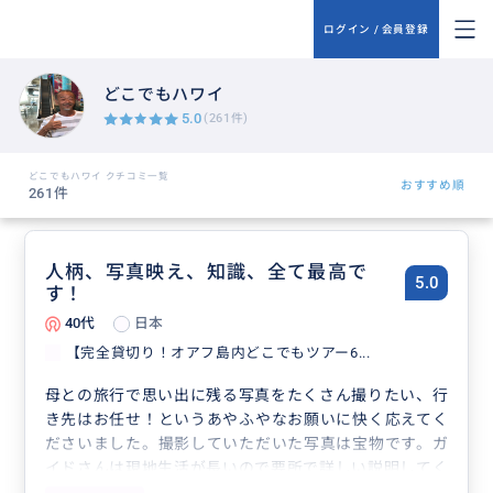
ログイン / 会員登録
どこでもハワイ
5.0
(261件)
どこでもハワイ クチコミ一覧
おすすめ順
261件
人柄、写真映え、知識、全て最高で
5.0
す！
40代
日本
【完全貸切り！オアフ島内どこでもツアー6...
母との旅行で思い出に残る写真をたくさん撮りたい、行
き先はお任せ！というあやふやなお願いに快く応えてく
ださいました。撮影していただいた写真は宝物です。ガ
イドさんは現地生活が長いので要所で詳しい説明してく
れます。ハワイには何度か来ているのに初めて知ること