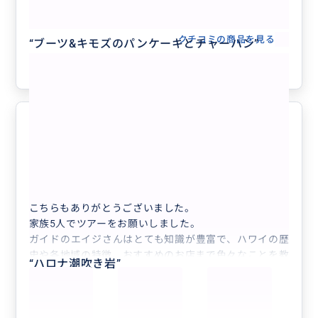
😃🌴 気になるところ全部周れて、ハワ
やりたいこと行きたいところ、食べたいものも全て叶い
イがもっと好きになる❤️ 【日本語ガイ
ました。ハワイに行く友人には絶対に紹介しますし、私
ド／貸切／3名まで同額】
もまたハワイに行く機会があれば必ずリピートさせてい
クチコミの商品を見る
“
ブーツ&キモズのパンケーキとチャーハン
”
ただきます。本当にありがとうございました！「ありが
参考になった
0
とうございました」では収まりきらないレベルの最高の
ツアー内容でした。
ウミガメにも遭遇!家族の最高の思い
5.0
出になりました！
30代
日本
完全貸切り❣️人数追加用🌈🚘🌴 【各プ...
こちらもありがとうございました。
家族5人でツアーをお願いしました。
ガイドのエイジさんはとても知識が豊富で、ハワイの歴
史や各地域の特徴、おすすめのお店まで色々なことを教
“
ハロナ潮吹き岩
”
えてくださり、移動時間も楽しく過ごせました。家族に
とっても最高の思い出になったようです。
事前に相談して決めたプラン以外にも、眺めの良いスポ
ットで車を停めて撮影の時間を作ってくださるなど、柔