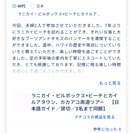
60代
日本
ラニカイ・ピルボックス+ビーチとカイルア...
今回、夫婦2人で参加させていただきました。7年ぶり
にラニカイビーチを訪れることができ、きれいな海と大
好きなブーツアンドキモズのパンケーキを満喫すること
ができました。道中、ハワイの歴史や現状についていろ
いろと教えていただき、楽しい時間を過ごすことができ
ました。足の手術後の家内を丁寧にエスコートしていた
だき、とても感謝しております。記憶に残る楽しい時間
を安心して過ごすことができました。
また、ハワイを訪れたら、ぜひガイドをお願いしたいで
もっと見る
す。
ラニカイ・ピルボックス+ビーチとカイ
ルアタウン、カカアコ周遊ツアー 【日
本語ガイド／貸切／3名まで同額】
クチコミの商品を見る
参考になった
0