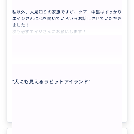
完全貸切り❣️人数追加用🌈🚘🌴 【各プ...
“
ドールプランテーション
”
私以外、人見知りの家族ですが、ツアー中盤はすっかり
エイジさんに心を開いていろいろお話しさせていただき
ました！
次も必ずエイジさんにお願いします！
もっと見る
完全貸切り❣️人数追加用🌈🚘🌴 【各プラ
“
犬にも見えるラビットアイランド
”
ンの人数追加の際に同時購入して下さ
い。但し「ひとり旅支援」には追加1名
様のみ】
クチコミの商品を見る
“
アオキシェイブアイス
”
参考になった
0