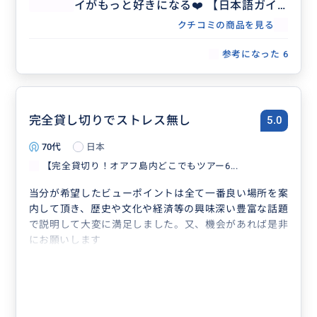
イがもっと好きになる❤️ 【日本語ガイ
ド／貸切／3名まで同額】
クチコミの商品を見る
参考になった
6
完全貸し切りでストレス無し
5.0
70代
日本
【完全貸切り！オアフ島内どこでもツアー6...
当分が希望したビューポイントは全て一番良い場所を案
内して頂き、歴史や文化や経済等の興味深い豊富な話題
で説明して大変に満足しました。又、機会があれば是非
にお願いします