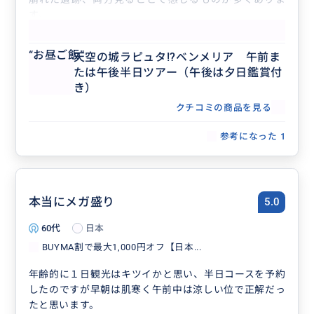
す。
もっと見る
“
お昼ご飯
”
天空の城ラピュタ!?ベンメリア 午前ま
たは午後半日ツアー（午後は夕日鑑賞付
き）
クチコミの商品を見る
参考になった
1
本当にメガ盛り
5.0
60代
日本
BUYMA割で最大1,000円オフ【日本...
年齢的に１日観光はキツイかと思い、半日コースを予約
したのですが早朝は肌寒く午前中は涼しい位で正解だっ
たと思います。