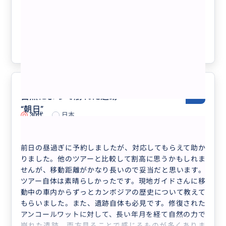
ンメリア夕日鑑賞、必見遺跡完全制覇
特典付き！
クチコミの商品を見る
参考になった
1
自然によって崩れた遺跡
5.0
“
朝日
”
30代
日本
天空の城ラピュタ!?ベンメリア 午前また...
前日の昼過ぎに予約しましたが、対応してもらえて助か
りました。他のツアーと比較して割高に思うかもしれま
せんが、移動距離がかなり長いので妥当だと思います。
ツアー自体は素晴らしかったです。現地ガイドさんに移
動中の車内からずっとカンボジアの歴史について教えて
もらいました。また、遺跡自体も必見です。修復された
アンコールワットに対して、長い年月を経て自然の力で
崩れた遺跡、両方見ることで感じるものが多くありま