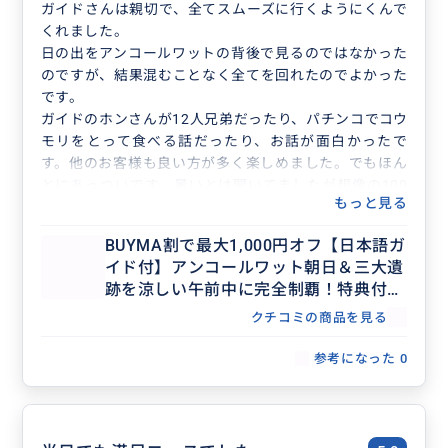
ガイドさんは親切で、全てスムーズに行くようにくんで
くれました。
日の出をアンコールワットの背後で見るのではなかった
のですが、結果混むことなく全てを回れたのでよかった
です。
ガイドのホンさんが12人兄弟だったり、パチンコでコウ
モリをとって食べる話だったり、お話が面白かったで
す。他のお客様も良い方が多く楽しめました。でもほん
とにあっついです。暑いとは聞いてましたが想像の100
もっと見る
倍暑かったです。朝早い出発でしたが、それが功を奏し
ました。ツアーは合計で10人弱でした。
BUYMA割で最大1,000円オフ【日本語ガ
イド付】アンコールワット朝日＆三大遺
跡を涼しい午前中に完全制覇！特典付き
メガ盛り半日ツアー
クチコミの商品を見る
参考になった
0