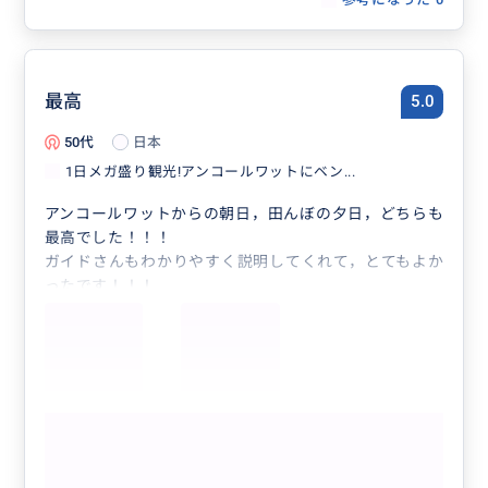
最高
5.0
50代
日本
1日メガ盛り観光!アンコールワットにベン...
アンコールワットからの朝日，田んぼの夕日，どちらも
最高でした！！！
ガイドさんもわかりやすく説明してくれて，とてもよか
ったです！！！
お昼ご飯も美味しいところに連れて行ってくれたし、帰
りは美味しいご飯屋さんを教えてくれてお店で降ろして
くれました。
個人でまわろうと思ったけど，このツアーを予約して大
正解でした。
もっと見る
かなりおすすめです。
1日メガ盛り観光!アンコールワットにベ