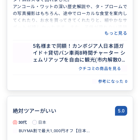
アンコール・ワットの深い歴史解説や、タ・プロームで
の写真撮影はもちろん、途中でローカルな食堂を案内し
てくれたり、お水を買ってきてくれたりと、細やかなサ
ポートが嬉しかったです。また、子供が登れない遺跡
もっと見る
（バプーオン）の観光中には子供を見ていてくださり、
本当に助かりました。
5名様まで同額！カンボジア人日本語ガ
遺跡の素晴らしさは言うまでもないですが、ガイドさん
イド＋貸切バン車両8時間チャーター シ
のご家族のお話からカンボジアの生の事情を聞けたの
ェムリアップを自由に観光(市内解散O
も、日本語が通じるからこその楽しみでした。
K、行き先アレンジ可、毎日催行）
外国の観光地は一生に一度の機会になることも多いです
クチコミの商品を見る
が、コミュニケーションのストレスがない価値を改めて
参考になった
0
実感しました。現地では他言語のガイドの需要も高そう
ですが、ぜひ今後もこの素晴らしい日本語ガイドのツア
ーを続けていただきたいです。ありがとうございまし
た！
絶対ツアーがいい
5.0
30代
日本
BUYMA割で最大1,000円オフ【日本...