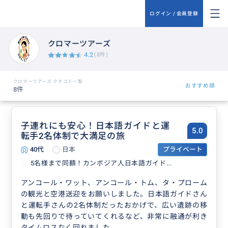
ログイン / 会員登録
クロマーツアーズ
4.2
(8件)
クロマーツアーズ クチコミ一覧
おすすめ順
8件
子連れにも安心！日本語ガイドと運
5.0
転手2名体制で大満足の旅
40代
日本
プライベート
5名様まで同額！カンボジア人日本語ガイド...
アンコール・ワット、アンコール・トム、タ・プローム
の観光と空港送迎をお願いしました。日本語ガイドさん
と運転手さんの2名体制だったおかげで、広い遺跡の移
動も先回りで待っていてくれるなど、非常に融通が利き
タイムロスなく回れました。