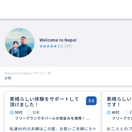
Welcome to Nepal
5.0
(9件)
Welcome to Nepal クチコミ一覧
9件
素晴らしい体験をサポートして
素晴らしい
5.0
頂けました！
です！
50代
日本
40代
フリープランでネパールの街並みを満喫！ ...
フリープラン
私達50代の夫婦はこの度、お若いご夫婦にカト
お二人との