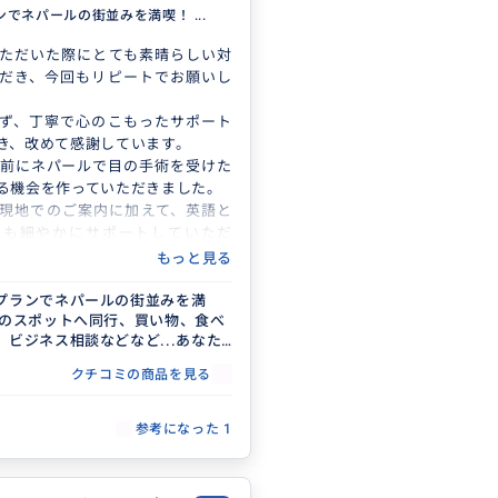
でネパールの街並みを満喫！ ...
ただいた際にとても素晴らしい対
だき、今回もリピートでお願いし
ず、丁寧で心のこもったサポート
き、改めて感謝しています。
年前にネパールで目の手術を受けた
る機会を作っていただきました。
現地でのご案内に加えて、英語と
訳も細やかにサポートしていただ
もっと見る
も安心してやり取りを進めること
。
プランでネパールの街並みを満
旅のスポットへ同行、買い物、食べ
ルの目の医療の現状や、これから
、ビジネス相談などなど...あなた
支援についても、丁寧にお話を伺
いこと叶えたいことをプランにし
、
クチコミの商品を見る
られない旅を手伝わせていただき
な時間となりました。
)
お願いしてよかったと思っていま
参考になった
1
ぞよろしくお願いいたします。