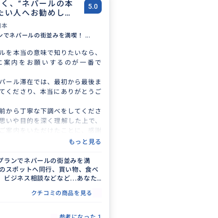
く、“ネパールの本
5.0
たい人へお勧めしま
日本
でネパールの街並みを満喫！ ...
ルを本当の意味で知りたいなら、
に案内をお願いするのが一番で
パール滞在では、最初から最後ま
てくださり、本当にありがとうご
前から丁寧な下調べをしてくださ
思いや目的を深く理解した上で、
ご案内をいただけたことに、感謝
っぱいです。
もっと見る
家での食事の機会をはじめ、地元
れあいや暮らしの体験など、観光
プランでネパールの街並みを満
旅のスポットへ同行、買い物、食べ
れない「ネパールの本質」に触れ
、ビジネス相談などなど...あなた
ました。
いこと叶えたいことをプランにし
きる日を楽しみにしています。素
クチコミの商品を見る
られない旅を手伝わせていただき
を、本当にありがとうございまし
)
参考になった
1