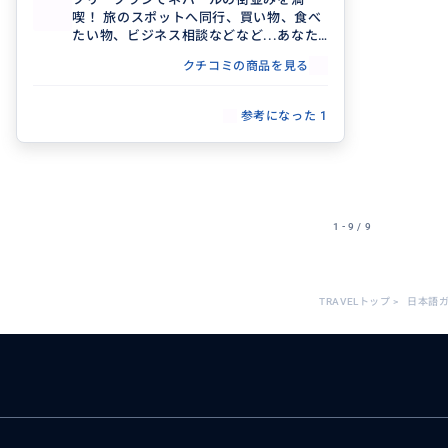
喫！ 旅のスポットへ同行、買い物、食べ
たい物、ビジネス相談などなど...あなた
がしたいこと叶えたいことをプランにし
クチコミの商品を見る
て忘れられない旅を手伝わせていただき
ます(^^)
参考になった
1
1 - 9 / 9
TRAVELトップ
>
日本語ガ