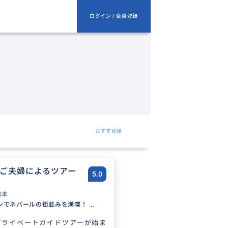
ログイン / 会員登録
おすすめ順
ご夫婦によるツアー
5.0
日本
でネパールの街並みを満喫！ ...
プライベートガイドツアーが始ま