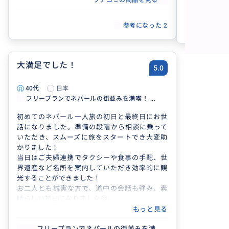
クチコミの商品を見る
て忘れられない旅を手伝わせていただき
て忘れ
ます(^^)
ます(^^
参考になった
2
大満足でした！
5.0
40代
日本
フリープランでネパールの街並みを満喫！ ...
初めてのネパール一人旅の初日と最終日にお世
話になりました。準備の段階から相談に乗って
いただき、スムーズに旅をスタートでき大変助
かりました！
当日はご夫婦連携でタクシーや食事の手配、世
界遺産など名所を案内していただき効率的に観
光することができました！
お二人とも誠実な方で、道中の会話も弾み、素
晴らしい初日になりました😊
もっと見る
フリープランでネパールの街並みを満