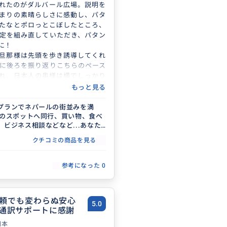
れたのがダルバール広場。説明を
まりの素晴らしさに感動し、パタ
たなとポロっとこぼしたところ、
定を組み直していただき、パタン
に！
旦那様は先頭を歩き誘導してくれ
に後ろを振り返りこちらのペース
れ、日本人の奥様は横でしっかり
つ、細かなお気遣いで僕が快適に
もっと見る
にプランを考えてくれました。
を買う際、タクシーに乗る際、全
プランでネパールの街並みを満
旅のスポットへ同行、買い物、食べ
しでも安く済むようにお二人が交
、ビジネス相談などなど...あなた
した！
いこと叶えたいことをプランにし
のおかげでとても充実し、ネパー
クチコミの商品を見る
られない旅を手伝わせていただき
しい時間を過ごさせていただきま
)
参考になった
0
頼でも変わらぬ安心
5.0
通訳サポートに感謝
日本