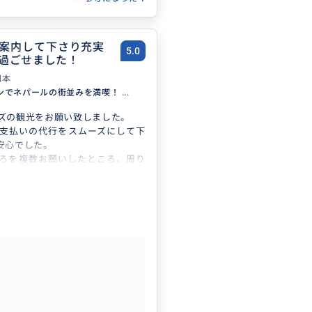
案内して下さり充実
5.0
過ごせました！
日本
でネパールの街並みを満喫！ ...
ズの観光をお願い致しました。
支払いの代行をスムーズにして下
安心でした。
ろを複数お願いしたところ、周り
て頂き全部を周ることが出来まし
購入時には旦那さんがお店の方と
りお得に買い物が出来ました。
も楽しく、カトマンズを堪能する
した。信頼できるご夫婦のガイド
もっと見る
内して頂き、ありがとうございま
プランでネパールの街並みを満
旅のスポットへ同行、買い物、食べ
、ビジネス相談などなど...あなた
いこと叶えたいことをプランにし