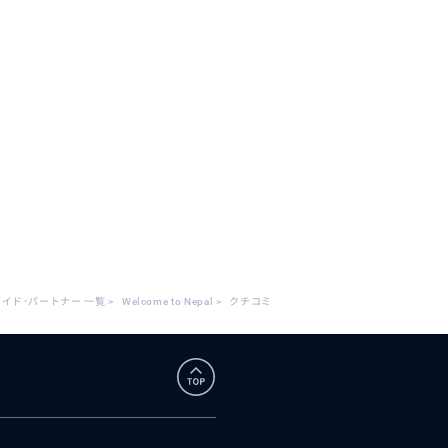
イド･パートナー 一覧
>
Welcome to Nepal
>
クチコミ