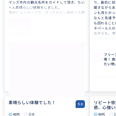
マンズ市内の観光名所をガイドして頂き、たい
り、最初に訪
へん素晴らしい経験をしました。
聞きながらあ
事前にメッセージで、行ってみたい場所とお薦
ンも見たかっ
めの場所をすり合わせ、タクシーで効率的に回
なんと急遽予
って頂きましたが、それぞれの場所でのセレモ
も回れること
ニー時間も計算し臨機応変に対応したり、現地
ネパール人の
での新たなリクエストにも応えて頂くなどタイ
ながらも、常
ムスケジュールも素晴らしかったですが、何よ
に合わせてく
りもネパールと日本の架け橋のようなお二人に
と説明をしつ
もっと見る
お会いできたことが一番の旅のハイライトにな
過ごせるよう
りました。
また、お土産
フリープランでネパールの街並みを満
フリー
喫！ 旅のスポットへ同行、買い物、食べ
喫！ 
お二人と時間を共有させて頂き、ネパールとい
てにおいて少
たい物、ビジネス相談などなど...あなた
たい物
う国を旅先に選び、本当によかったと思いまし
渉してくれま
がしたいこと叶えたいことをプランにし
がした
たので、これからネパール観光をお考えの方に
お二人の案内
クチコミの商品を見る
て忘れられない旅を手伝わせていただき
て忘れ
もお薦めさせて頂きます。
ルでの素晴ら
ます(^^)
ます(^^
した。
参考になった
0
素晴らしい体験でした！
リピート依
5.0
感、心強い
40代
日本
40代