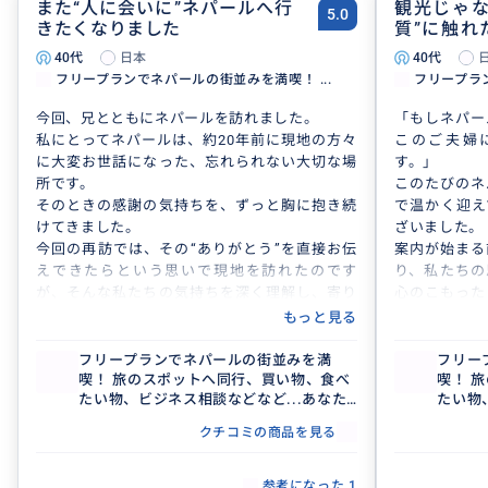
また“人に会いに”ネパールへ行
観光じゃな
5.0
きたくなりました
質”に触れ
す
40代
日本
40代
フリープランでネパールの街並みを満喫！ ...
フリープラン
今回、兄とともにネパールを訪れました。
「もしネパー
私にとってネパールは、約20年前に現地の方々
このご夫婦
に大変お世話になった、忘れられない大切な場
す。」
所です。
このたびのネ
そのときの感謝の気持ちを、ずっと胸に抱き続
で温かく迎え
けてきました。
ざいました。
今回の再訪では、その“ありがとう”を直接お伝
案内が始まる
えできたらという思いで現地を訪れたのです
り、私たちの
が、そんな私たちの気持ちを深く理解し、寄り
心のこもった
添ってくださり、ご案内をしてくださった素晴
の気持ちでい
もっと見る
らしいご夫婦でした。
ご主人のご実
案内が始まる前から、私たちの背景や目的をく
の方々とのふ
フリープランでネパールの街並みを満
フリー
喫！ 旅のスポットへ同行、買い物、食べ
喫！ 
み取って準備をしてくださり、ご主人のご実家
だけでは得ら
たい物、ビジネス相談などなど...あなた
たい物
での食事や地域の方々との交流の機会など、観
ることができ
がしたいこと叶えたいことをプランにし
がした
光では決して触れられない、ネパールの「人の
またお会いで
クチコミの商品を見る
て忘れられない旅を手伝わせていただき
て忘れ
温かさ」や「暮らしの深さ」に触れる体験をさ
晴らしいご縁
ます(^^)
ます(^^
せていただきました。
た。
参考になった
1