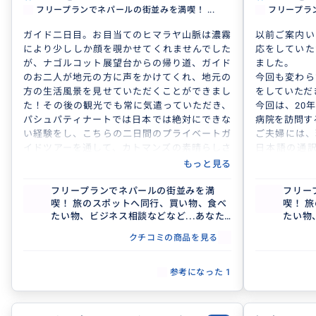
フリープランでネパールの街並みを満喫！ ...
フリープラン
ガイド二日目。お目当てのヒマラヤ山脈は濃霧
以前ご案内い
により少ししか顔を覗かせてくれませんでした
応をしていた
が、ナゴルコット展望台からの帰り道、ガイド
ました。
のお二人が地元の方に声をかけてくれ、地元の
今回も変わら
方の生活風景を見せていただくことができまし
をしていただ
た！その後の観光でも常に気遣っていただき、
今回は、20
パシュパティナートでは日本では絶対にできな
病院を訪問す
い経験をし、こちらの二日間のプライベートガ
ご夫婦には、
イドツアーを通して、カトマンズの素晴らしさ
日本語の通
を感じることができました。
き、
もっと見る
自然現象には勝てないものの、臨機応変にこち
病院の方々と
らの意見を聞いてくださり、ネパールの良さを
ができました
フリープランでネパールの街並みを満
フリー
喫！ 旅のスポットへ同行、買い物、食べ
喫！ 
伝えてくださったお二人には感謝しかありませ
また、ネパー
たい物、ビジネス相談などなど...あなた
たい物
ん。
必要とされる
がしたいこと叶えたいことをプランにし
がした
もしまたネパールに行く機会があれば、絶対に
うことができ
クチコミの商品を見る
て忘れられない旅を手伝わせていただき
て忘れ
もう一度お願いしたいです。
非常に有意義
ます(^^)
ます(^^
今回も本当に
参考になった
1
す。
今後ともどう