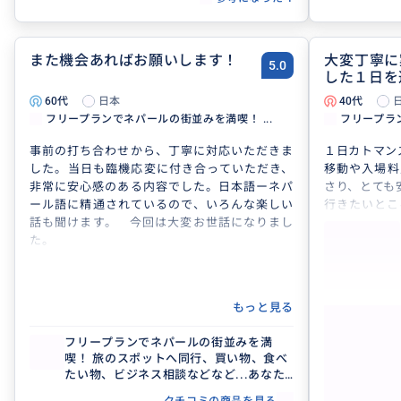
20年という時を経ても、こうして再び人とのご
縁を感じられたことに、心から感謝していま
す。
この出会いを大切に、また必ずネパールに戻っ
また機会あればお願いします！
大変丁寧に
5.0
てきたいと思っています。
した１日を
本当にありがとうございました。
60代
日本
40代
フリープランでネパールの街並みを満喫！ ...
フリープラン
事前の打ち合わせから、丁寧に対応いただきま
１日カトマン
した。当日も臨機応変に付き合っていただき、
移動や入場料
非常に安心感のある内容でした。日本語ーネパ
さり、とても
ール語に精通されているので、いろんな楽しい
行きたいとこ
話も聞けます。 今回は大変お世話になりまし
方を配慮し
た。
た。
また、お土産
交渉して下さ
お食事や道中
もっと見る
ことが出来ま
さんです。
フリープランでネパールの街並みを満
この度は案
フリー
喫！ 旅のスポットへ同行、買い物、食べ
喫！ 
す。
たい物、ビジネス相談などなど...あなた
たい物
がしたいこと叶えたいことをプランにし
がした