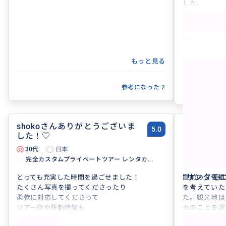
した。
初ロサンゼル
発前からこま
できました。
観光途中から
の豊富な知識
もっと見る
きたいところ
した！
ハリウッドサ
参考になった
2
でしたが、「
のメッセージ
その時はぜひ
よろしくお願
shokoさんありがとうございま
またお願い
5.0
した！♡
30代
日本
20代
完全カスタムプライベートツアー レンタカ...
peter 37
“
サンタモ
とっても充実した時間を過ごせました！
直前のご依頼
たくさん写真を撮ってくださったり
を考えていた
柔軟に対応してくださって
た。観光地は
ツアー中や移動時間も
カのことを沢
とても快適に過ごせました
過ごすことが