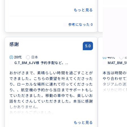
もっと見る
参考になった
0
感謝
とても接し
5.0
ドさんです
20代
日本
40代
G.T_BM_6JV様 予約手配など、...
MAT_BM_
おかげさまで、素晴らしい時間を過ごすことが
本当は時間の
できました。こちらの要望を叶えてくださった
やり合わせて
り、ローカルな場所に連れて行ってくださった
タジアムの送
り、、航空機の予約から当日までサポートもし
メリカに行く
ていただきました。移動の車中でも、楽しいお
話をたくさんしていただきました。本当に感謝
しかありません。
ありがとうございました。
もっと見る