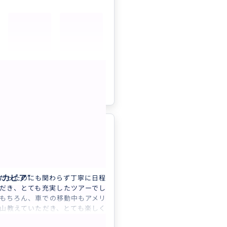
スで不安でしたが、ガイド様が出
めに連絡をくださり、とても安心
雨が降ってきましたが、ガイド様
や経験を活かした提案により、行
を諦めることもなく、満喫できま
もっと見る
インだけは雨のせいで見れません
参考になった
0
もう一度来てね」というロスから
なのかな？（笑）
また依頼したいと思いますので、
いします。
したいです！！
5.0
日本
37様専用 アリゾナの...
ニカピア
”
だったのにも関わらず丁寧に日程
だき、とても充実したツアーでし
もちろん、車での移動中もアメリ
山教えていただき、とても楽しく
できました。