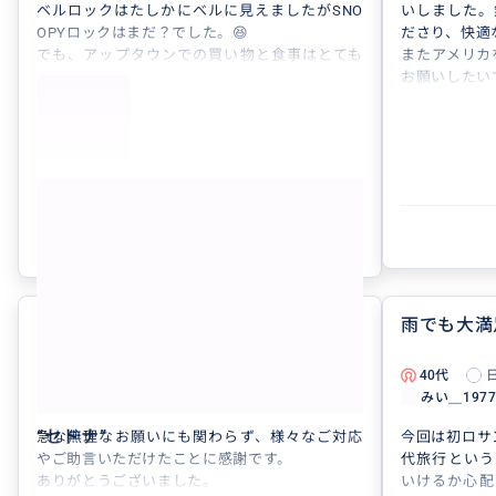
ベルロックはたしかにベルに見えましたがSNO
いしました。
OPYロックはまだ？でした。😆
ださり、快適
でも、アップタウンでの買い物と食事はとても
またアメリカ
良かったです。
お願いしたい
最後に出発前と滞在中の連絡はありがとうござ
いました。とても役に立ちました。
また、アメリカに行く際はよろしくお願いしま
す。
もっと見る
参考になった
0
ご助言に感謝
雨でも大満
5.0
40代
日本
40代
LA完全カスタムツアーHollywo...
みい＿197
“
セドナ
”
急な無理なお願いにも関わらず、様々なご対応
今回は初ロサ
やご助言いただけたことに感謝です。
代旅行という
ありがとうございました。
いけるか心配