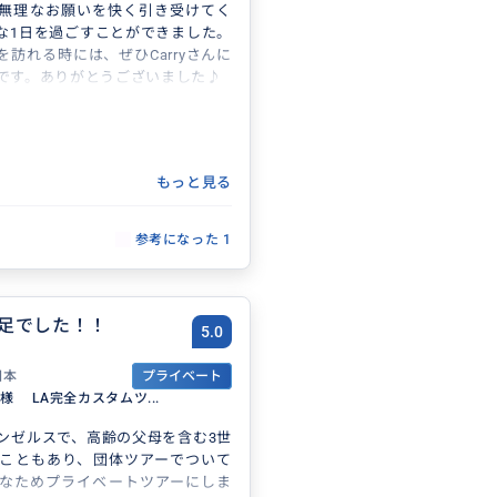
無理なお願いを快く引き受けてく
な1日を過ごすことができました。
を訪れる時には、ぜひCarryさんに
です。ありがとうございました♪
もっと見る
参考になった
1
足でした！！
5.0
日本
プライベート
7様 LA完全カスタムツ...
ンゼルスで、高齢の父母を含む3世
こともあり、団体ツアーでついて
なためプライベートツアーにしま