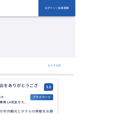
ログイン / 会員登録
おすすめ順
出をありがとうござ
5.0
日本
プライベート
o様専用 LA完全カス...
の市内観光とホテルの移動をお願