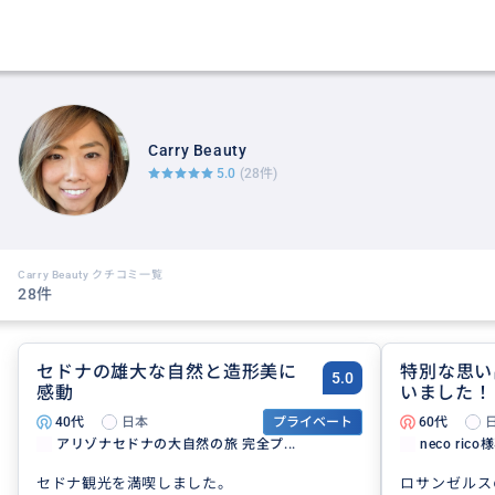
Carry Beauty
5.0
(28件)
Carry Beauty クチコミ一覧
28件
セドナの雄大な自然と造形美に
特別な思い
5.0
感動
いました！
40代
日本
プライベート
60代
アリゾナセドナの大自然の旅 完全プ...
neco ric
セドナ観光を満喫しました。
ロサンゼルス