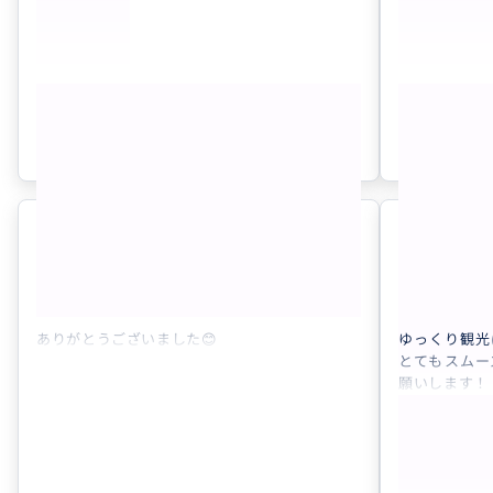
shokoさんとのお話の中でも
アリゾナに行
たくさん学びがたくさんあって
をお願いした
本当にかけがえのない時間でした
ありがとうご
ツアーが終わり別れた後に
思わず彼といやー楽しかったなあ。
もっと見る
頼んでよかったなあ。としばらく余韻に
浸っていました（笑）
参考になった
1
またお会いできる日を楽しみにしています！
“
ハリウッ
shokoさんにお願いして良かったです！
充実できました。
またお会い
5.0
40代
日本
50代
ご相談 LA完全カスタムツアーHoll...
たいいち 様
ありがとうございました😊
ゆっくり観光
とてもスムー
願いします！
“
ドルビー