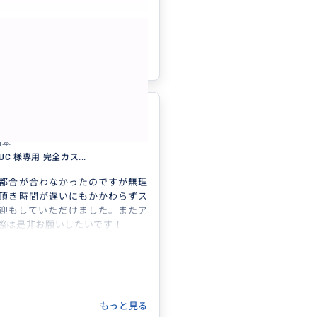
もっと見る
参考になった
0
やすく、最高なガイ
5.0
日本
5UC 様専用 完全カス...
都合が合わなかったのですが無理
頂き時間が遅いにもかかわらずス
迎もしていただけました。またア
際は是非お願いしたいです！
もっと見る