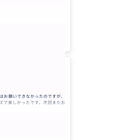
く機会があれば是非、またガイド
いと思いました。
ざいました！
もっと見る
参考になった
1
ド
”
したいです。
5.0
日本
専用 LAご送迎カスタ...
はお願いできなかったのですが、
ズで楽しかったです。次回またお
シアター
”