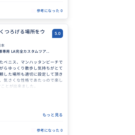
参考になった
0
くつろげる場所をウ
5.0
日本
専用 LA完全カスタムツア...
たベニス、マンハッタンビーチで
がらゆっくり散歩し気持ちがとて
頼した場所も適切に設定して頂き
、気さくな性格であたっので楽し
すことが出来ました。
もっと見る
参考になった
0