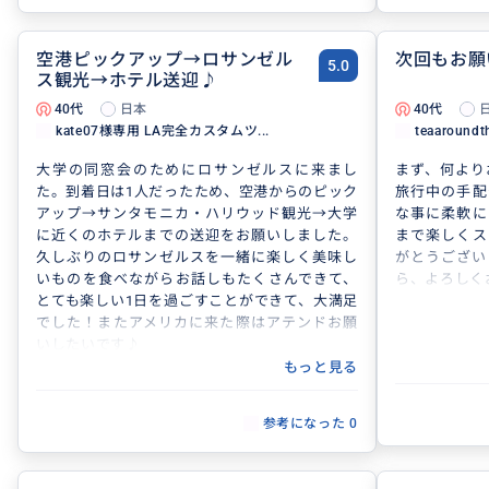
空港ピックアップ→ロサンゼル
次回もお願
5.0
ス観光→ホテル送迎♪
40代
日本
40代
kate07様専用 LA完全カスタムツ...
teaaroundt
大学の同窓会のためにロサンゼルスに来まし
まず、何より
た。到着日は1人だったため、空港からのピック
旅行中の手配
アップ→サンタモニカ・ハリウッド観光→大学
な事に柔軟に
に近くのホテルまでの送迎をお願いしました。
まで楽しくス
久しぶりのロサンゼルスを一緒に楽しく美味し
がとうござい
いものを食べながらお話しもたくさんできて、
ら、よろしく
とても楽しい1日を過ごすことができて、大満足
でした！またアメリカに来た際はアテンドお願
いしたいです♪
もっと見る
参考になった
0