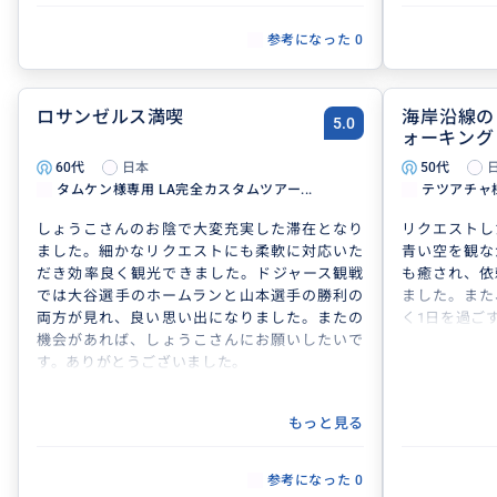
参考になった
0
ロサンゼルス満喫
海岸沿線の
5.0
ォーキング
60代
日本
50代
タムケン様専用 LA完全カスタムツアー...
テツアチャ様
しょうこさんのお陰で大変充実した滞在となり
リクエストし
ました。細かなリクエストにも柔軟に対応いた
青い空を観な
だき効率良く観光できました。ドジャース観戦
も癒され、依
では大谷選手のホームランと山本選手の勝利の
ました。また
両方が見れ、良い思い出になりました。またの
く1日を過ご
機会があれば、しょうこさんにお願いしたいで
す。ありがとうございました。
もっと見る
参考になった
0