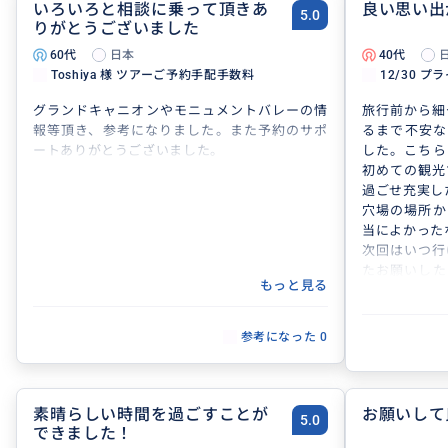
いろいろと相談に乗って頂きあ
良い思い出
5.0
りがとうございました
60代
日本
40代
Toshiya 様 ツアーご予約手配手数料
12/30 プ
グランドキャニオンやモニュメントバレーの情
旅行前から細
報等頂き、参考になりました。また予約のサポ
るまで不安な
ートありがとうございました。
した。こちら
初めての観光
過ごせ充実し
穴場の場所か
当によかった
次回はいつ行
たお願いした
もっと見る
ございました
参考になった
0
素晴らしい時間を過ごすことが
お願いして
5.0
できました！