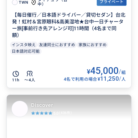
プライベート
TWN
中）
【毎日催行／日本語ドライバー／貸切セダン】台北
発！虹村＆宮原眼科&高美湿地★台中一日チャータ
ー旅[事前行き先アレンジ可]11時間（4名まで同
額）
インスタ映え
友達同士におすすめ
家族におすすめ
日本語対応可能
45,000
¥
/
組
11,250
/
¥
4名で利用の場合
人
11h
〜4人
Discover
5.0
(436件)