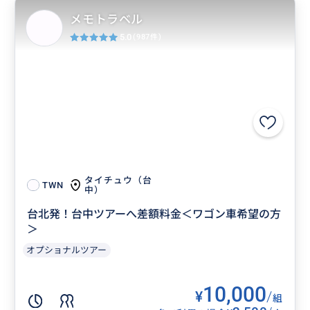
メモトラベル
5.0
(987件)
タイチュウ（台
TWN
中）
台北発！台中ツアーへ差額料金＜ワゴン車希望の方
＞
オプショナルツアー
10,000
¥
/
組