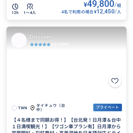
49,800
¥
/
組
12,450
/
¥
4名で利用の場合
人
12h
1〜4人
Discover
5.0
(436件)
タイチュウ（台
プライベート
TWN
中）
【４名様まで同額お得！】【台北発！日月潭＆台中
１日満喫観光！】【ワゴン車プラン有】日月潭から