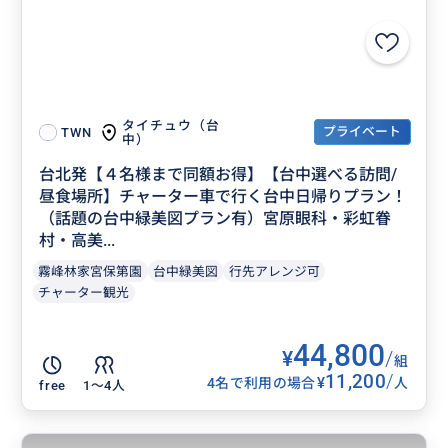
タイチュウ（台
プライベート
TWN
中）
台北発【４名様まで同額お得】【台中選べる訪問/
昼食場所】チャーター車で行く台中日帰りプラン！
（話題の台中緑美図プラン有）宮原眼科・彩虹眷
村・高美...
霧峰林家宮保第園
台中緑美図
行先アレンジ可
チャーター観光
44,800
¥
/
組
11,200
/
¥
4名で利用の場合
人
free
1〜4人