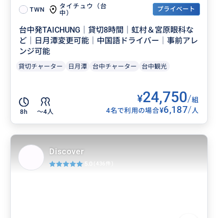
タイチュウ（台
プライベート
TWN
中）
台中発TAICHUNG｜貸切8時間｜虹村＆宮原眼科な
ど｜日月潭変更可能｜中国語ドライバー│事前アレ
ンジ可能
貸切チャーター
日月潭
台中チャーター
台中観光
24,750
¥
/
組
6,187
/
¥
4名で利用の場合
人
8h
〜4人
Discover
5.0
(436件)