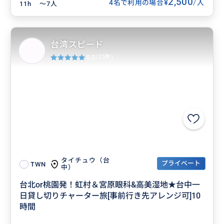
2,500
/
¥
4名で利用の場合
人
11h
〜7人
台湾スピード
5.0
(25件)
タイチュウ（台
プライベート
TWN
中）
台北or桃園発！虹村＆宮原眼科&高美湿地★台中一
日貸し切りチャーター旅[事前行き先アレンジ可]10
時間