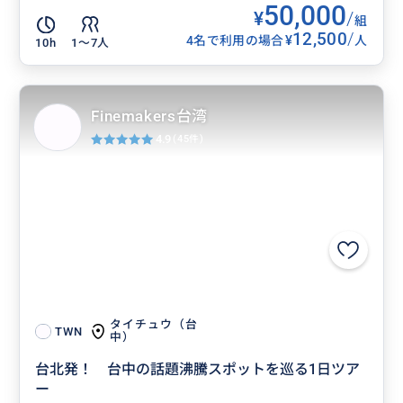
50,000
¥
/
組
12,500
/
¥
4名で利用の場合
人
10h
1〜7人
Finemakers台湾
4.9
(45件)
タイチュウ（台
TWN
中）
台北発！ 台中の話題沸騰スポットを巡る1日ツア
ー