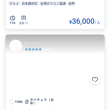
グルメ
日本語対応
台湾のウユニ塩湖
自然
36,000
¥
/
人
11h
2人〜
Monique.U
5.0
(2件)
タイチュウ（台
TWN
中）