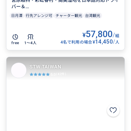
宮原眼科・彩虹眷村・高美湿地を日本語対応ドライ
バー＆...
日月潭
行先アレンジ可
チャーター観光
台湾観光
57,800
¥
/
組
14,450
/
¥
4名で利用の場合
人
free
1〜4人
STW TAIWAN
5.0
(42件)