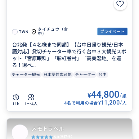
タイチュウ（台
プライベート
TWN
中）
台北発【４名様まで同額】【台中日帰り観光/日本
語対応】貸切チャーター車で行く台中３大観光スポ
ット「宮原眼科」「彩虹眷村」「高美湿地」を巡
る！選べ...
チャーター観光
日本語対応可能
チャーター
台中
44,800
¥
/
組
11,200
/
¥
4名で利用の場合
人
11h
1〜4人
メモトラベル
5.0
(987件)