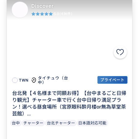
Discover
5.0
(436件)
タイチュウ（台
プライベート
TWN
中）
台北発【４名様まで同額お得】【台中まるごと日帰
り観光】チャーター車で行く台中日帰り満足プラ
ン！選べる昼食場所（宮原眼科酔月楼or無為草堂茶
芸館）...
台中
チャーター
台北チャーター
日本語対応可能