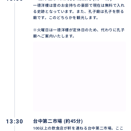
一德洋樓は昔のお金持ちの豪邸で現在は無料で入れ
る史跡となっています。また、孔子廟は孔子を祭る
廟です。このどちらかを観光します。
※火曜日は一德洋樓が定休日のため、代わりに孔子
廟へご案内いたします。
日本の建築家、伊東豊雄氏の設計により完成した台中
歌劇院 。建物の中には、大・中・小のサイズの専門劇
場やカフェ、屋上庭園などが設置されています。
台中歌劇院は車窓からお楽しみいただきますが、少し
の時間、台中歌劇院の建物内に入ることもできます。
おすすめ
13:30
台中第二市場 (約45分)
100以上の飲食店が軒を連ねる台中第二市場。ここ