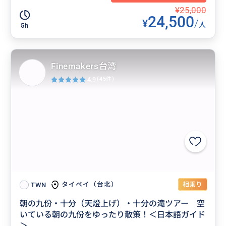
¥25,000
24,500
¥
/
人
5h
Finemakers台湾
4.9
(45件)
相乗り
タイペイ（台北）
TWN
朝の九份・十分（天燈上げ）・十分の滝ツアー 空
いている朝の九份をゆったり散策！＜日本語ガイド
＞