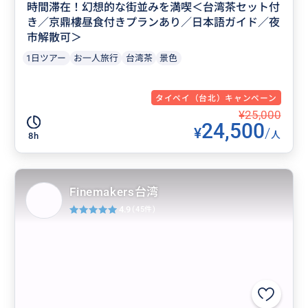
時間滞在！幻想的な街並みを満喫＜台湾茶セット付
き／京鼎樓昼食付きプランあり／日本語ガイド／夜
市解散可＞
1日ツアー
お一人旅行
台湾茶
景色
タイペイ（台北）キャンペーン
¥25,000
24,500
¥
/
人
8h
Finemakers台湾
4.9
(45件)