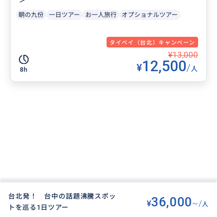
朝の九份
一日ツアー
お一人旅行
オプショナルツアー
タイペイ（台北）キャンペーン
¥13,000
12,500
¥
/
人
8h
台北発！ 台中の話題沸騰スポッ
36,000
¥
~/
人
トを巡る1日ツアー