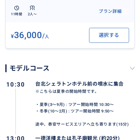
は、まさに絶景。
プラン詳細
台中市内から自力でたどり着くのはなかなか難しい場
11時間
2人〜
所も、ツアーだから安心！
36,000
/
選択する
¥
人
※潮汐の問題により、湿原内を歩くことができない場
合があります。
モデルコース
おすすめ
10:30
台北シェラトンホテル前の噴水に集合
※こちらは夏季の開始時間です。
・夏季(3～9月) : ツアー開始時間 10:30～
・冬季(10～2月) : ツアー開始時間 9:50～
途中、泰安サービスエリアへ立ち寄ります(15分)
13:00
一德洋樓または孔子廟観光 (約20分)