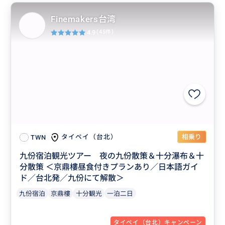
Finemakers台湾
4.9
(45件)
相乗り
タイペイ（台北）
TWN
九份宿泊観光ツアー 夜の九份散策＆十分瀑布＆十
分散策 ＜京鼎樓昼食付きプランあり／日本語ガイ
ド／台北発／九份にて解散＞
九份宿泊
京鼎樓
十分観光
一泊二日
タイペイ（台北）キャンペーン