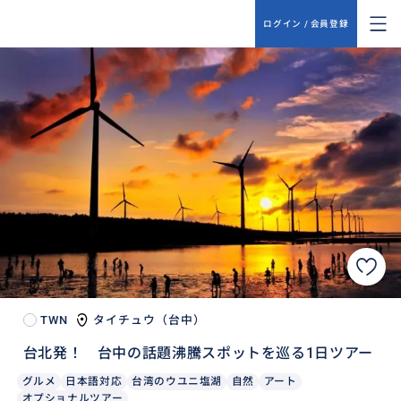
ログイン / 会員登録
TWN
タイチュウ（台中）
台北発！ 台中の話題沸騰スポットを巡る1日ツアー
グルメ
日本語対応
台湾のウユニ塩湖
自然
アート
オプショナルツアー