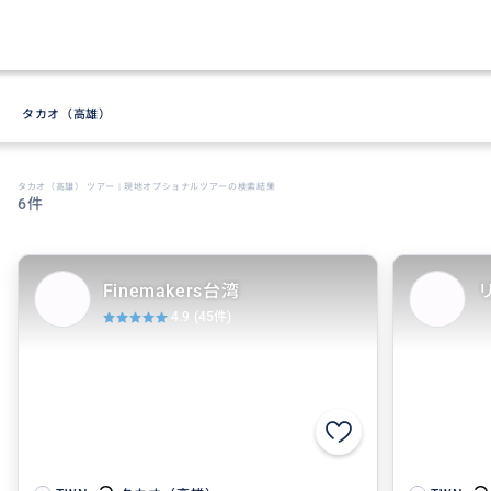
タカオ（高雄）
タカオ（高雄） ツアー | 現地オプショナルツアーの検索結果
6件
Finemakers台湾
4.9
(45件)