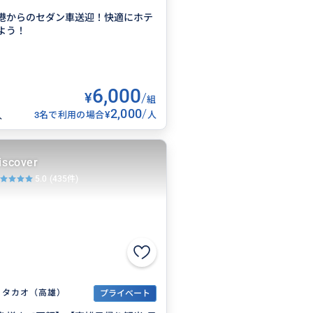
港からのセダン車送迎！快適にホテ
よう！
6,000
¥
/
組
2,000
/
¥
3名で利用の場合
人
人
iscover
5.0
(435件)
タカオ（高雄）
プライベート