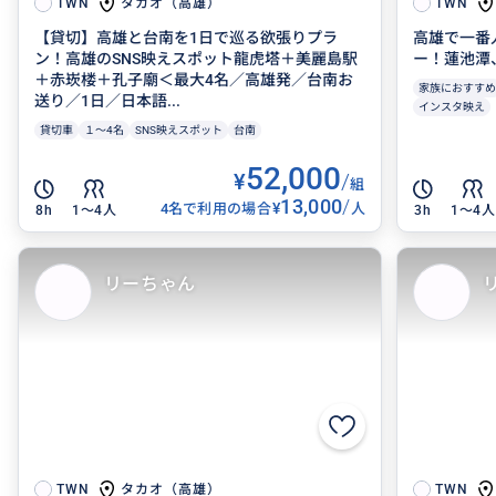
タカオ（高雄）
TWN
TWN
【貸切】高雄と台南を1日で巡る欲張りプラ
高雄で一番
ン！高雄のSNS映えスポット龍虎塔＋美麗島駅
ー！蓮池潭
＋赤崁楼＋孔子廟＜最大4名／高雄発／台南お
家族におすすめ
送り／1日／日本語...
インスタ映え
貸切車
１～4名
SNS映えスポット
台南
52,000
¥
/
組
13,000
/
¥
4名で利用の場合
人
8h
1〜4人
3h
1〜4人
リーちゃん
タカオ（高雄）
TWN
TWN