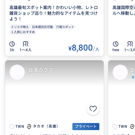
高雄最旬スポット案内！かわいい小物、レトロ
高雄国際空
雑貨ショップ巡り！魅力的なアイテムを見つけ
ルへ移動し
よう！
インスタ映え
日本語対応可能
穴場スポット
１人旅におすすめ
8,800
¥
/
人
3h
1〜4人
free
1〜3
台湾のクマ
D
タカオ（高雄）
TWN
プライベート
TWN