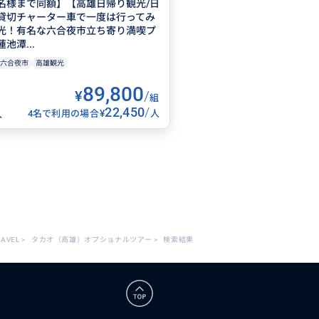
名様まで同額】【高雄日帰り観光/日
貸切チャーター車で一度は行ってみ
光！有名な六合夜市立ち寄り満喫プ
池潭...
六合夜市
高雄観光
89,800
¥
/
組
22,450
/
¥
4名で利用の場合
人
人
RAVEL
>
タカオ（高雄）オプショナルツアー
>
検索結果