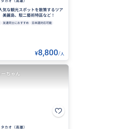
タカオ（高雄）
人気な観光スポットを散策するツア
、美麗島、駁二藝術特區など！
友達同士におすすめ
日本語対応可能
8,800
¥
/
人
リーちゃん
タカオ（高雄）