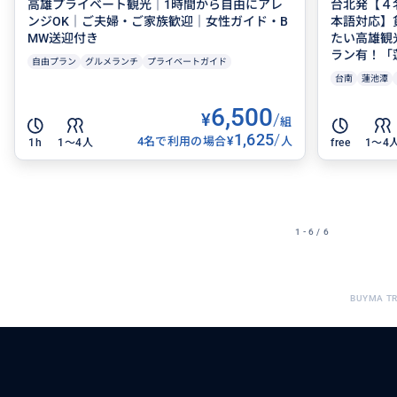
高雄プライベート観光｜1時間から自由にアレ
台北発【４
ンジOK｜ご夫婦・ご家族歓迎｜女性ガイド・B
本語対応】
MW送迎付き
たい高雄観
ラン有！「蓮
自由プラン
グルメランチ
プライベートガイド
台南
蓮池潭
6,500
¥
/
組
1,625
/
¥
4名で利用の場合
人
1h
1〜4人
free
1〜4
1 - 6 / 6
BUYMA T