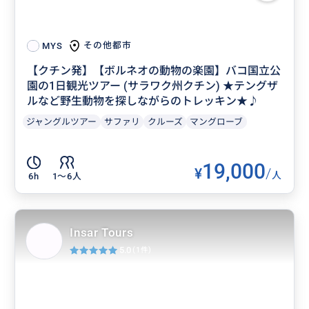
その他都市
MYS
【クチン発】【ボルネオの動物の楽園】バコ国立公
園の1日観光ツアー (サラワク州クチン) ★テングザ
ルなど野生動物を探しながらのトレッキン★♪
ジャングルツアー
サファリ
クルーズ
マングローブ
19,000
¥
/
人
6h
1〜6人
Insar Tours
5.0
(1件)