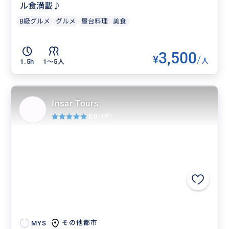
ル食満載♪
B級グルメ
グルメ
屋台料理
美食
3,500
¥
/
人
1.5h
1〜5人
Insar Tours
5.0
(1件)
その他都市
MYS