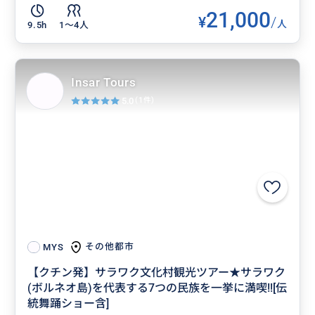
21,000
¥
/
人
9.5h
1〜4人
Insar Tours
5.0
(1件)
その他都市
MYS
【クチン発】サラワク文化村観光ツアー★サラワク
(ボルネオ島)を代表する7つの民族を一挙に満喫!![伝
統舞踊ショー含]