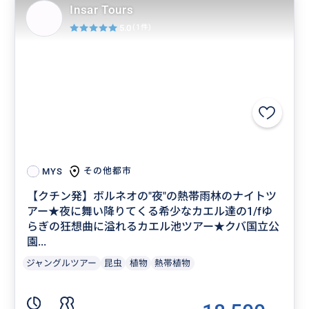
Insar Tours
5.0
(1件)
その他都市
MYS
【クチン発】ボルネオの"夜"の熱帯雨林のナイトツ
アー★夜に舞い降りてくる希少なカエル達の1/fゆ
らぎの狂想曲に溢れるカエル池ツアー★クバ国立公
園...
ジャングルツアー
昆虫
植物
熱帯植物