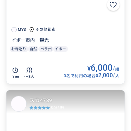
その他都市
MYS
イポー市内 観光
お寺巡り
自然
ペラ州
イポー
6,000
¥
/
組
2,000
/
¥
3名で利用の場合
人
free
〜3人
スカ4789
5.0
(4件)