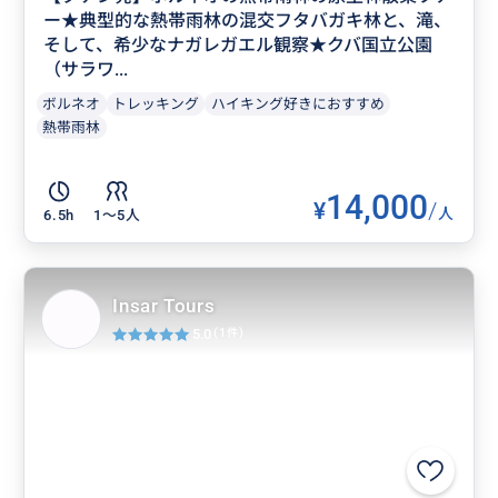
ー★典型的な熱帯雨林の混交フタバガキ林と、滝、
そして、希少なナガレガエル観察★クバ国立公園
（サラワ...
ボルネオ
トレッキング
ハイキング好きにおすすめ
熱帯雨林
14,000
¥
/
人
6.5h
1〜5人
Insar Tours
5.0
(1件)