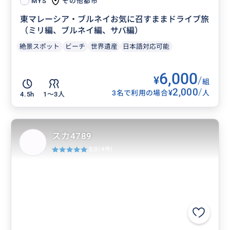
その他都市
MYS
東マレーシア・ブルネイお気に召すままドライブ旅
（ミリ編、ブルネイ編、サバ編）
絶景スポット
ビーチ
世界遺産
日本語対応可能
6,000
¥
/
組
2,000
/
¥
3名で利用の場合
人
4.5h
1〜3人
スカ4789
5.0
(4件)