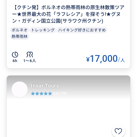
【クチン発】ボルネオの熱帯雨林の原生林散策ツア
ー★世界最大の花「ラフレシア」を探そう!★グヌ
ン・ガディン国立公園(サラワク州クチン)
ボルネオ
トレッキング
ハイキング好きにおすすめ
熱帯雨林
17,000
¥
/
人
6h
1〜6人
Insar Tours
5.0
(1件)