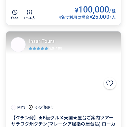
100,000
¥
/
組
25,000
/
¥
4名で利用の場合
人
free
1〜4人
Insar Tours
5.0
(1件)
その他都市
MYS
【クチン発】★B級グルメ天国★屋台ご案内ツアー :
サラワク州クチン(マレーシア屈指の屋台処) ローカ