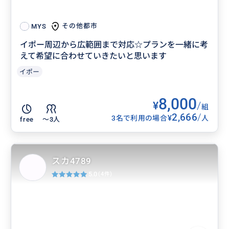
その他都市
MYS
イポー周辺から広範囲まで対応☆プランを一緒に考
えて希望に合わせていきたいと思います
イポー
8,000
¥
/
組
2,666
/
¥
3名で利用の場合
人
free
〜3人
スカ4789
5.0
(4件)