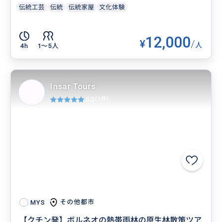
伝統工芸
伝統
伝統家屋
文化体験
12,000
¥
/
人
4h
1〜5人
Insar Tours
5.0
(1件)
その他都市
MYS
【クチン発】ボルネオの熱帯雨林の原生林散策ツア