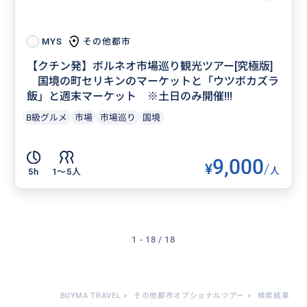
その他都市
MYS
【クチン発】ボルネオ市場巡り観光ツアー[究極版]
国境の町セリキンのマーケットと「ウツボカズラ
飯」と週末マーケット ※土日のみ開催!!!
B級グルメ
市場
市場巡り
国境
9,000
¥
/
人
5h
1〜5人
1 - 18 / 18
BUYMA TRAVEL
>
その他都市オプショナルツアー
>
検索結果