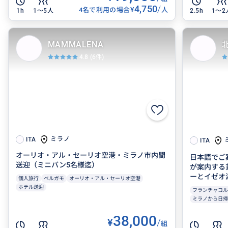
4,750
/
¥
4名で利用の場合
人
1h
1〜5人
2.5h
1〜2
MAMMALENA
4.8
(6件)
ミラノ
ITA
ITA
オーリオ・アル・セーリオ空港・ミラノ市内間
日本語でご
送迎（ミニバン5名様迄）
が案内する
ーとイゼオ
個人旅行
ベルガモ
オーリオ・アル・セーリオ空港
ホテル送迎
フランチャコル
ミラノから日帰
38,000
¥
/
組