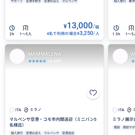
サポート
空港手続き
空港お迎え
マルペンサ
個人旅行
都市
13,000
¥
/
組
3,250
/
¥
4名で利用の場合
人
2h
1〜5人
1.5h
1〜5
MAMMALENA
M
4.8
(6件)
ミラノ
ITA
ITA
マルペンサ空港・コモ市内間送迎（ミニバン5
ミラノ展示会 
名様迄）
商談
商談サポ
個人旅行
空港お迎え
マルペンサ
空港送迎