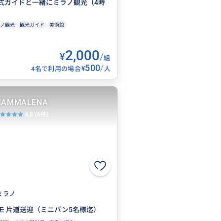
式ガイドと一緒にミラノ観光（4時
ノ観光
観光ガイド
美術館
2,000
¥
/
組
500
/
¥
4名で利用の場合
人
AMMALENA
4.8
(6件)
ミラノ
モ 片道送迎（ミニバン5名様迄）