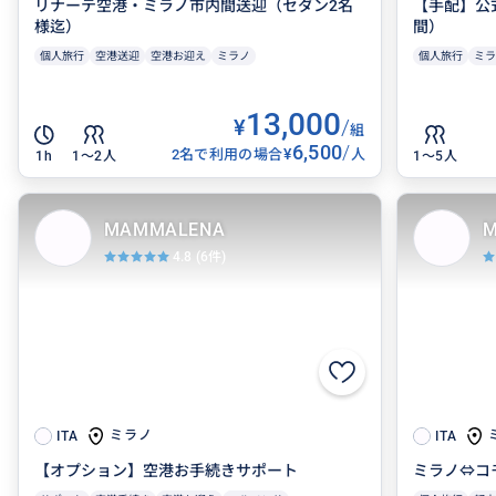
リナーテ空港・ミラノ市内間送迎（セダン2名
【手配】公
様迄）
間）
個人旅行
空港送迎
空港お迎え
ミラノ
個人旅行
ミラ
13,000
¥
/
組
6,500
/
¥
2名で利用の場合
人
1h
1〜2人
1〜5人
MAMMALENA
M
4.8
(6件)
ミラノ
ITA
ITA
【オプション】空港お手続きサポート
ミラノ⇔コ