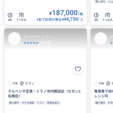
貸し切り
ショ
187,000
¥
/
組
46,750
/
¥
4名で利用の場合
人
4h
1〜5人
3h
1〜4人
MAMMALENA
M
4.8
(6件)
ミラノ
ITA
ITA
マルペンサ空港・ミラノ市内間送迎（セダン2
専用車で効
名様迄）
レンジ可
個人旅行
ホテル送迎
ミラノ
空港お迎え
個人旅行
行き