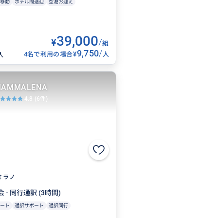
移動
ホテル間送迎
空港お迎え
39,000
¥
/
組
9,750
/
¥
4名で利用の場合
人
人
AMMALENA
4.8
(6件)
ミラノ
- 同行通訳 (3時間)
ート
通訳サポート
通訳同行