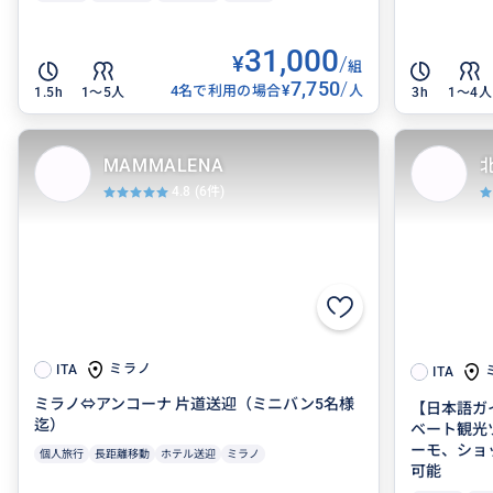
31,000
¥
/
組
7,750
/
¥
4名で利用の場合
人
1.5h
1〜5人
3h
1〜4人
MAMMALENA
4.8
(6件)
ミラノ
ITA
ITA
ミラノ⇔アンコーナ 片道送迎（ミニバン5名様
【日本語ガ
迄）
ベート観光
ーモ、ショ
個人旅行
長距離移動
ホテル送迎
ミラノ
可能