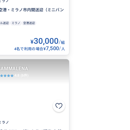
ミラノ
空港・ミラノ市内間送迎（ミニバン
ル送迎
ミラノ
空港送迎
30,000
¥
/
組
7,500
/
¥
4名で利用の場合
人
AMMALENA
4.8
(6件)
ミラノ