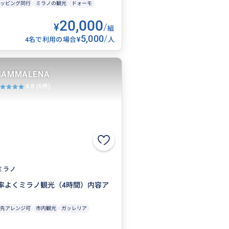
ッピング同行
ミラノの観光
ドォーモ
20,000
¥
/
組
5,000
/
¥
4名で利用の場合
人
AMMALENA
4.8
(6件)
ミラノ
率よくミラノ観光（4時間）内容ア
先アレンジ可
市内観光
ガッレリア