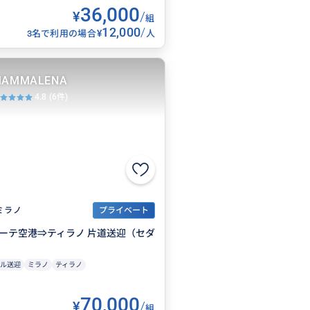
36,000
¥
/
組
12,000
/
¥
3名で利用の場合
人
AMMALENA
4.8
(6件)
ミラノ
プライベート
ナーテ空港⇒ティラノ 片道送迎（セダ
）
ル送迎
ミラノ
ティラノ
70,000
¥
/
組