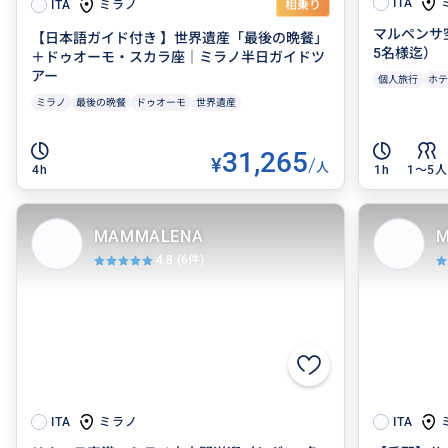
ITA
ミラノ
ITA
相乗り
マルペンサ
【日本語ガイド付き 】世界遺産「最後の晩餐」
5名様迄）
＋ドゥオーモ・スカラ座｜ミラノ半日ガイドツ
アー
個人旅行
ホテ
ミラノ
最後の晩餐
ドゥオーモ
世界遺産
31,265
¥
/
人
4h
1h
1〜5人
MAMMALENA
M
4.8
(6件)
ミラノ
ITA
ITA