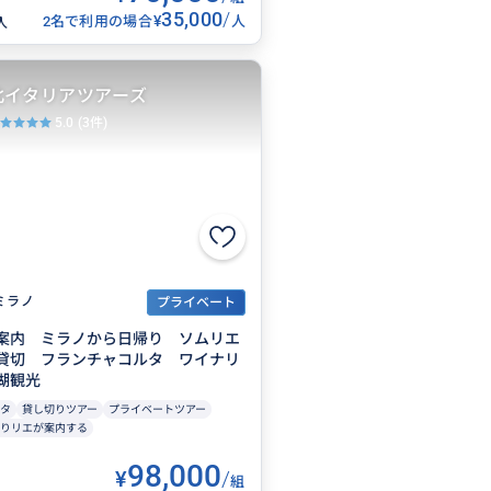
35,000
/
¥
2名で利用の場合
人
人
北イタリアツアーズ
5.0
(3件)
ミラノ
プライベート
案内 ミラノから日帰り ソムリエ
貸切 フランチャコルタ ワイナリ
湖観光
タ
貸し切りツアー
プライベートツアー
りリエが案内する
98,000
¥
/
組