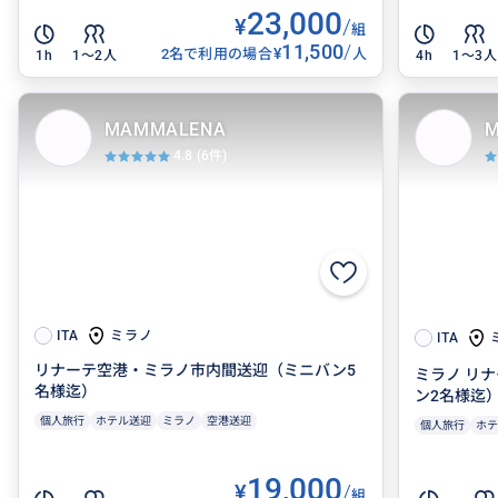
23,000
¥
/
組
11,500
/
¥
2名で利用の場合
人
1h
1〜2人
4h
1〜3人
MAMMALENA
M
4.8
(6件)
ミラノ
ITA
ITA
リナーテ空港・ミラノ市内間送迎（ミニバン5
ミラノ リ
名様迄）
ン2名様迄
個人旅行
ホテル送迎
ミラノ
空港送迎
個人旅行
ホテ
19,000
¥
/
組