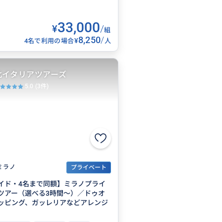
33,000
¥
/
組
8,250
/
¥
4名で利用の場合
人
北イタリアツアーズ
5.0
(3件)
ミラノ
プライベート
イド・4名まで同額】ミラノプライ
ツアー（選べる3時間～）／ドゥオ
ッピング、ガッレリアなどアレンジ