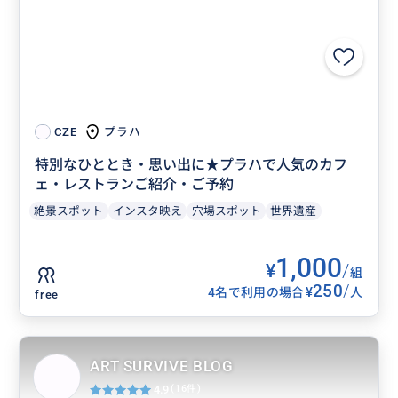
プラハ
CZE
特別なひととき・思い出に★プラハで人気のカフ
ェ・レストランご紹介・ご予約
絶景スポット
インスタ映え
穴場スポット
世界遺産
1,000
¥
/
組
250
/
¥
4名で利用の場合
人
free
ART SURVIVE BLOG
4.9
(16件)