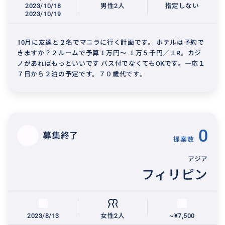
2023/10/18
男性2人
指定しない
2023/10/19
10月に友達と２名でマニラに行く計画です。 ホテルは予約で
きますか？２ルームで予算１万円～ １万５千円／１R。カジ
ノがあればもっといいです バス付でなくてもOKです。一応１
７日から２泊の予定です。７０歳代です。
0
募集終了
提案数
アジア
フィリピン
2023/8/13
女性2人
~¥7,500