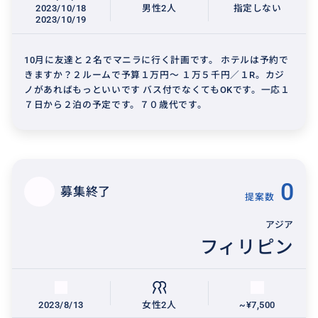
2023/10/18
男性2人
指定しない
2023/10/19
10月に友達と２名でマニラに行く計画です。 ホテルは予約で
きますか？２ルームで予算１万円～ １万５千円／１R。カジ
ノがあればもっといいです バス付でなくてもOKです。一応１
７日から２泊の予定です。７０歳代です。
0
募集終了
提案数
アジア
フィリピン
2023/8/13
女性2人
~¥7,500