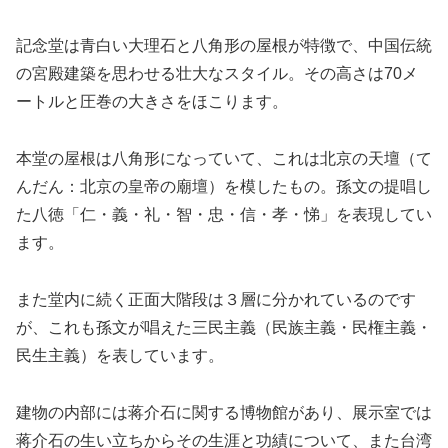
記念堂は青白い大理石と八角形の屋根が特徴で、中国伝統
の宮殿建築を思わせる壮大なスタイル。その高さは70メ
ートルと圧巻の大きさをほこります。
本堂の屋根は八角形になっていて、これは北京の天壇（て
んだん：北京の皇帝の廟壇）を模したもの。孫文の提唱し
た八徳「仁・義・礼・智・忠・信・孝・悌」を表現してい
ます。
また堂内に続く正面大階段は３層に分かれているのです
が、これも孫文が唱えた三民主義（民族主義・民権主義・
民生主義）を表しています。
建物の内部には蒋介石に関する博物館があり、展示室では
蒋介石の生い立ちからその生涯と功績について、また台湾