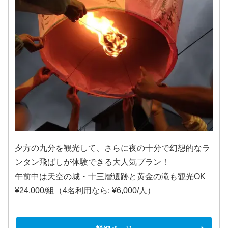
夕方の九分を観光して、さらに夜の十分で幻想的なラ
ンタン飛ばしが体験できる大人気プラン！
午前中は天空の城・十三層遺跡と黄金の滝も観光OK
¥24,000/組（4名利用なら: ¥6,000/人）