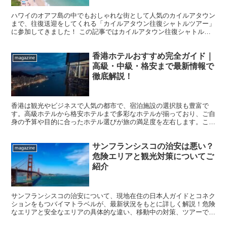
ハワイのオアフ島の中でもおしゃれな街として人気のカイルアタウン
まで、往復送迎をしてくれる「カイルアタウン往復シャトルツアー」
に参加してきました！ この記事ではカイルアタウン往復シャトルツ
アーに参加してカイルアタウン観光をした感想や注意点、あ...
香港ホテルおすすめ完全ガイド｜
magazine
高級・中級・格安まで最新情報で
徹底解説！
香港は観光やビジネスで人気の都市で、宿泊施設の選択肢も豊富で
す。高級ホテルから格安ホテルまで多彩なホテルが揃っており、ご自
身の予算や目的に合ったホテル選びが旅の満足度を左右します。ここ
では最新の情報をもとにエリア別・目的別のホテル選びのポイ...
サンフランシスコの治安は悪い？
magazine
危険エリアと観光対策についてご
紹介
サンフランシスコの治安について、現地在住の日本人ガイドとコネク
ションをもつバイマトラベルが、最新状況をもとに詳しく解説！危険
なエリアと安全なエリアの具体的な違い、移動中の対策、ツアーで安
全に楽しむ方法まで、初めての観光に役立つ情報をご紹介します。