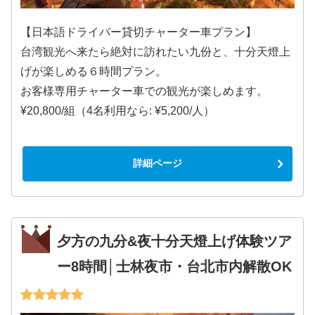
【日本語ドライバー貸切チャーター車プラン】
台湾観光へ来たら絶対に訪れたい九份と、十分天燈上
げが楽しめる６時間プラン。
お客様専用チャーター車での観光が楽しめます。
¥20,800/組（4名利用なら: ¥5,200/人）
詳細ページ
夕方の九分&夜十分天燈上げ体験ツア
ー8時間│士林夜市・台北市内解散OK