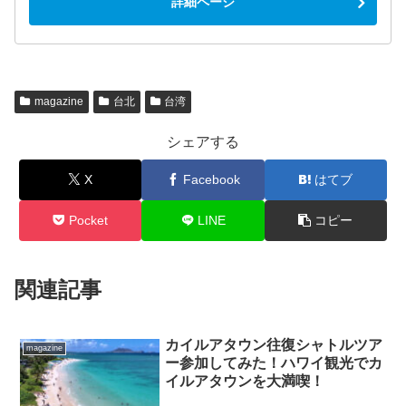
詳細ページ
magazine
台北
台湾
シェアする
X
Facebook
はてブ
Pocket
LINE
コピー
関連記事
カイルアタウン往復シャトルツア
magazine
ー参加してみた！ハワイ観光でカ
イルアタウンを大満喫！