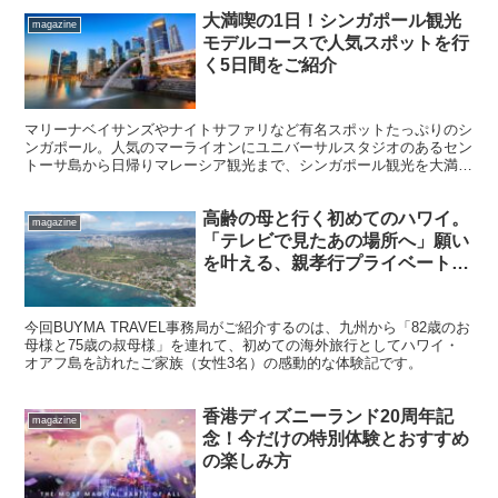
大満喫の1日！シンガポール観光
magazine
モデルコースで人気スポットを行
く5日間をご紹介
マリーナベイサンズやナイトサファリなど有名スポットたっぷりのシ
ンガポール。人気のマーライオンにユニバーサルスタジオのあるセン
トーサ島から日帰りマレーシア観光まで、シンガポール観光を大満喫
できる人気のモデルコースを５つご紹介します。
高齢の母と行く初めてのハワイ。
magazine
「テレビで見たあの場所へ」願い
を叶える、親孝行プライベートツ
アー体験記
今回BUYMA TRAVEL事務局がご紹介するのは、九州から「82歳のお
母様と75歳の叔母様」を連れて、初めての海外旅行としてハワイ・
オアフ島を訪れたご家族（女性3名）の感動的な体験記です。
香港ディズニーランド20周年記
magazine
念！今だけの特別体験とおすすめ
の楽しみ方