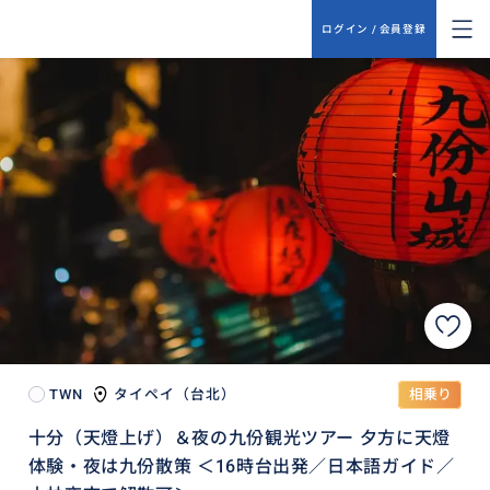
ログイン / 会員登録
TWN
タイペイ（台北）
相乗り
十分（天燈上げ）＆夜の九份観光ツアー 夕方に天燈
体験・夜は九份散策 ＜16時台出発／日本語ガイド／