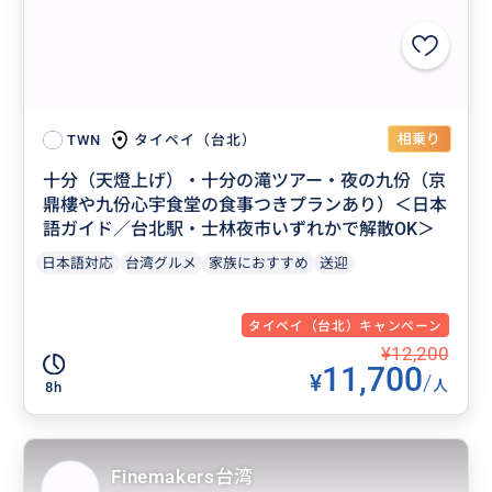
相乗り
タイペイ（台北）
TWN
十分（天燈上げ）・十分の滝ツアー・夜の九份（京
鼎樓や九份心宇食堂の食事つきプランあり）＜日本
語ガイド／台北駅・士林夜市いずれかで解散OK＞
日本語対応
台湾グルメ
家族におすすめ
送迎
タイペイ（台北）キャンペーン
¥12,200
11,700
¥
/
人
8h
Finemakers台湾