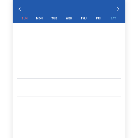
SUN
MON
TUE
WED
THU
FRI
SAT