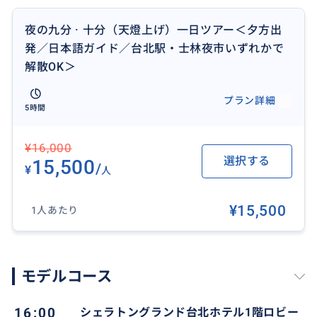
夜の九分 · 十分（天燈上げ）一日ツアー＜夕方出
発／日本語ガイド／台北駅・士林夜市いずれかで
解散OK＞
プラン詳細
ノスタルジックな台湾らしい雰囲気の中、ゆっくりと
5時間
天燈上げを堪能していただけます。大きい紙風船のよ
うな天燈に直接願いごとを書き、熱の力で夕暮れの空
¥16,000
へと飛ばします。まっすぐ飛べば願いが叶うとの言い伝
選択する
15,500
/
¥
人
えもあります。空高く上がり星のような天燈が見られ
る景色は、まるで映画の世界。
¥15,500
1人あたり
※一組につき一個単色のランタンを差し上げます。
モデルコース
おすすめ
16:00
シェラトングランド台北ホテル1階ロビー