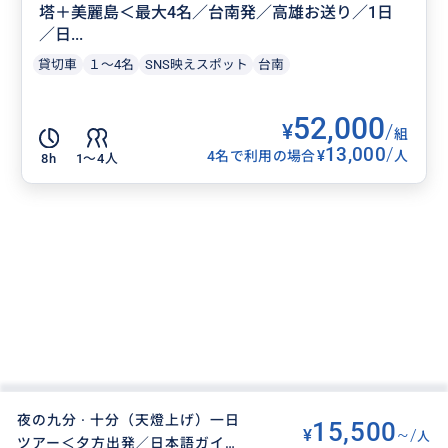
塔＋美麗島＜最大4名／台南発／高雄お送り／1日
／日...
貸切車
１～4名
SNS映えスポット
台南
52,000
¥
/
組
13,000
/
¥
4名で利用の場合
人
8h
1〜4人
夜の九分 · 十分（天燈上げ）一日
15,500
¥
~/
人
ツアー＜夕方出発／日本語ガイド