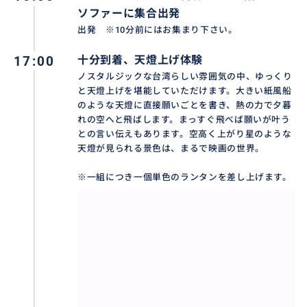
ソファーに集合出発
出発 ※10分前にはお集まり下さい。
17:00
十分到着、天燈上げ体験
ノスタルジックな台湾らしい雰囲気の中、ゆっくり
と天燈上げを堪能していただけます。大きい紙風船
のような天燈に直接願いごとを書き、熱の力で夕暮
れの空へと飛ばします。まっすぐ飛べば願いが叶う
との言い伝えもあります。空高く上がり星のような
天燈が見られる景色は、まるで映画の世界。
※一組につき一個単色のランタンを差し上げます。
九份老街を散策：
映画『千と千尋の神隠し』で有名な人気観光スポッ
ト！古い町並みに趣きを感じながら、また賑やかな九
分老街で食べ歩きやお土産探しをしながら基山街をた
っぷりお楽しみください。