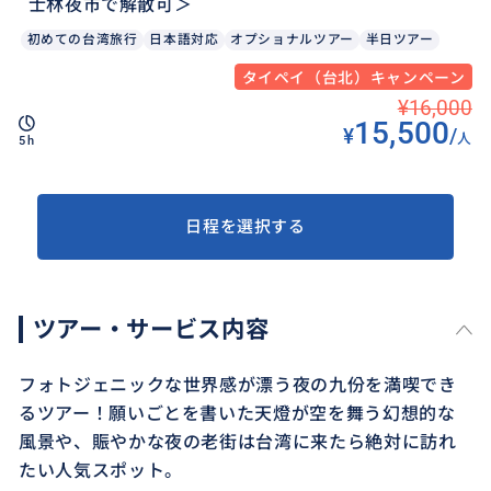
士林夜市で解散可＞
初めての台湾旅行
日本語対応
オプショナルツアー
半日ツアー
タイペイ（台北）キャンペーン
¥16,000
15,500
¥
/
人
5h
日程を選択する
ツアー・サービス内容
フォトジェニックな世界感が漂う夜の九份を満喫でき
るツアー！願いごとを書いた天燈が空を舞う幻想的な
風景や、賑やかな夜の老街は台湾に来たら絶対に訪れ
たい人気スポット。