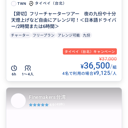
タイペイ（台北）
TWN
【貸切】フリーチャーターツアー 夜の九份や十分
天燈上げなど自由にアレンジ可！＜日本語ドライバ
ー/2時間または6時間＞
チャーター
フリープラン
アレンジ可能
九份
タイペイ（台北）キャンペーン
¥37,000
36,500
¥
/
組
9,125
/
¥
4名で利用の場合
人
6h
1〜4人
Finemakers台湾
4.9
(45件)