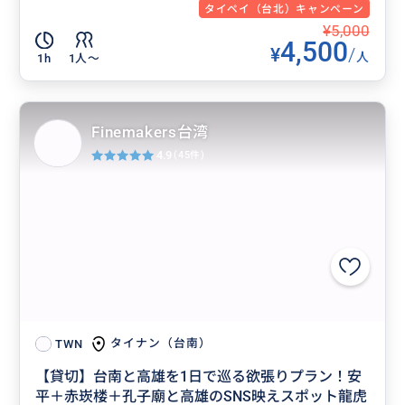
タイペイ（台北）キャンペーン
¥5,000
4,500
¥
/
人
1h
1人〜
Finemakers台湾
4.9
(45件)
タイナン（台南）
TWN
【貸切】台南と高雄を1日で巡る欲張りプラン！安
平＋赤崁楼＋孔子廟と高雄のSNS映えスポット龍虎