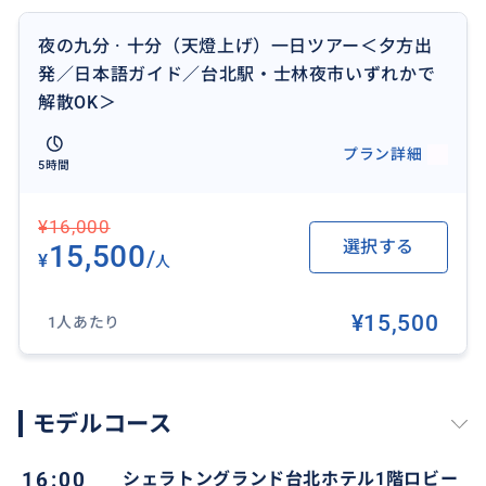
夜の九分 · 十分（天燈上げ）一日ツアー＜夕方出
発／日本語ガイド／台北駅・士林夜市いずれかで
解散OK＞
プラン詳細
ノスタルジックな台湾らしい雰囲気の中、ゆっくりと
5時間
天燈上げを堪能していただけます。大きい紙風船のよ
うな天燈に直接願いごとを書き、熱の力で夕暮れの空
¥16,000
へと飛ばします。まっすぐ飛べば願いが叶うとの言い伝
選択する
15,500
/
¥
人
えもあります。空高く上がり星のような天燈が見られ
る景色は、まるで映画の世界。
¥15,500
1人あたり
※一組につき一個単色のランタンを差し上げます。
モデルコース
おすすめ
16:00
シェラトングランド台北ホテル1階ロビー