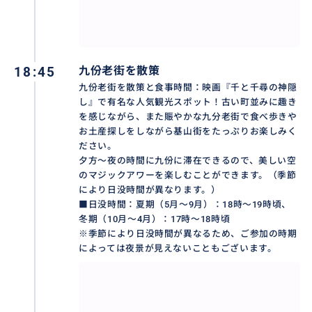
夕方～夜の時間に九份に滞在できるので、美しい空の
マジックアワーを楽しむことができます。
（※季節により日没時間が異なるため、ご参加の時期
によっては夜景が見えないこともございます。）
18:45
九份老街を散策
九份老街を散策と食事時間：映画『千と千尋の神隠
し』で有名な人気観光スポット！古い町並みに趣き
■日没時間：
を感じながら、また賑やかな九分老街で食べ歩きや
夏期（5月～9月）：18時～19時頃
お土産探しをしながら基山街をたっぷりお楽しみく
冬期（10月～4月）：17時～18時頃
ださい。
夕方～夜の時間に九份に滞在できるので、美しい空
のマジックアワーを楽しむことができます。（季節
により日没時間が異なります。）
■日没時間：夏期（5月～9月）：18時～19時頃、
冬期（10月～4月）：17時～18時頃
※季節により日没時間が異なるため、ご参加の時期
によっては夜景が見えないこともございます。