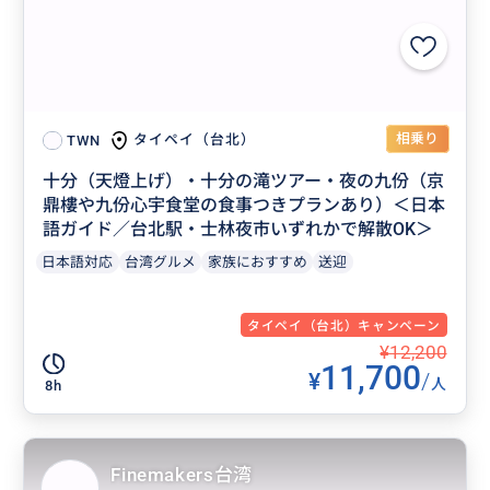
相乗り
タイペイ（台北）
TWN
十分（天燈上げ）・十分の滝ツアー・夜の九份（京
鼎樓や九份心宇食堂の食事つきプランあり）＜日本
語ガイド／台北駅・士林夜市いずれかで解散OK＞
日本語対応
台湾グルメ
家族におすすめ
送迎
タイペイ（台北）キャンペーン
¥12,200
11,700
¥
/
人
8h
Finemakers台湾