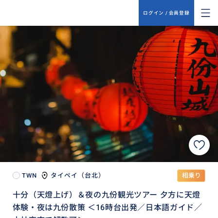
ログイン / 会員登録
TWN
タイペイ（台北）
相乗り
十分（天燈上げ）＆夜の九份観光ツアー 夕方に天燈
体験・夜は九份散策 ＜16時台出発／日本語ガイド／