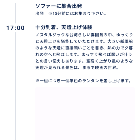
ソファーに集合出発
出発 ※10分前にはお集まり下さい。
17:00
十分到着、天燈上げ体験
ノスタルジックな台湾らしい雰囲気の中、ゆっくり
と天燈上げを堪能していただけます。大きい紙風船
のような天燈に直接願いごとを書き、熱の力で夕暮
れの空へと飛ばします。まっすぐ飛べば願いが叶う
との言い伝えもあります。空高く上がり星のような
天燈が見られる景色は、まるで映画の世界。
※一組につき一個単色のランタンを差し上げます。
九份老街を散策：
映画『千と千尋の神隠し』で有名な人気観光スポッ
ト！古い町並みに趣きを感じながら、また賑やかな九
分老街で食べ歩きやお土産探しをしながら基山街をた
っぷりお楽しみください。