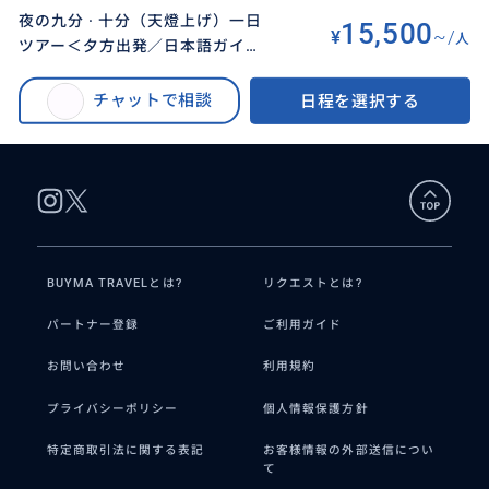
夜の九分 · 十分（天燈上げ）一日
15,500
¥
~/
人
ツアー＜夕方出発／日本語ガイド
BUYMA TRAVEL
>
タイペイ（台北）オプショナルツアー
>
／台北駅・士林夜市いずれかで解
十分（天燈上げ）＆夜の九份観光ツアー 夕方に天燈体験・夜は九份散策 ＜16
散OK＞
チャットで相談
日程を選択する
時台出発／日本語ガイド／士林夜市で解散可＞
BUYMA TRAVELとは?
リクエストとは?
パートナー登録
ご利用ガイド
お問い合わせ
利用規約
プライバシーポリシー
個人情報保護方針
特定商取引法に関する表記
お客様情報の外部送信につい
て