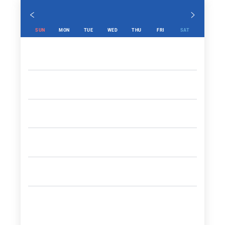
SUN
MON
TUE
WED
THU
FRI
SAT