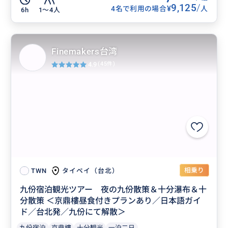
9,125
/
¥
4名で利用の場合
人
6h
1〜4人
Finemakers台湾
4.9
(45件)
相乗り
タイペイ（台北）
TWN
九份宿泊観光ツアー 夜の九份散策＆十分瀑布＆十
分散策 ＜京鼎樓昼食付きプランあり／日本語ガイ
ド／台北発／九份にて解散＞
九份宿泊
京鼎樓
十分観光
一泊二日