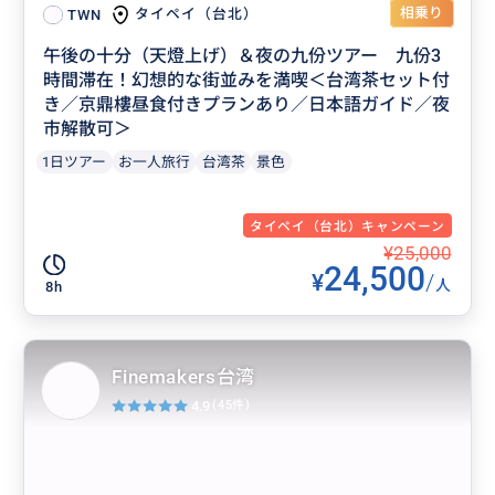
相乗り
タイペイ（台北）
TWN
午後の十分（天燈上げ）＆夜の九份ツアー 九份3
時間滞在！幻想的な街並みを満喫＜台湾茶セット付
き／京鼎樓昼食付きプランあり／日本語ガイド／夜
市解散可＞
1日ツアー
お一人旅行
台湾茶
景色
タイペイ（台北）キャンペーン
¥25,000
24,500
¥
/
人
8h
Finemakers台湾
4.9
(45件)