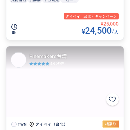
タイペイ（台北）キャンペーン
¥25,000
24,500
¥
/
人
5h
Finemakers台湾
4.9
(45件)
相乗り
タイペイ（台北）
TWN