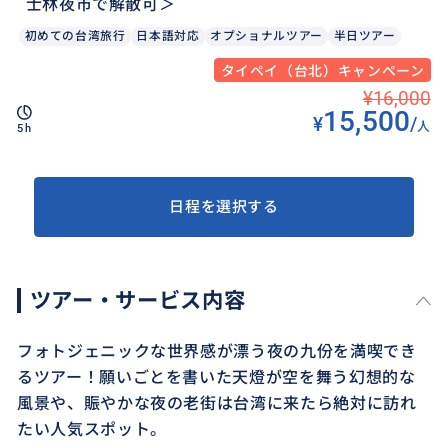
士林夜市で解散可＞
初めての台湾旅行
日本語対応
オプショナルツアー
半日ツアー
タイペイ（台北）キャンペーン
¥16,000
15,500
¥
/
人
5h
日程を選択する
ツアー・サービス内容
フォトジェニックな世界感が漂う夜の九份を満喫でき
るツアー！願いごとを書いた天燈が空を舞う幻想的な
風景や、賑やかな夜の老街は台湾に来たら絶対に訪れ
たい人気スポット。