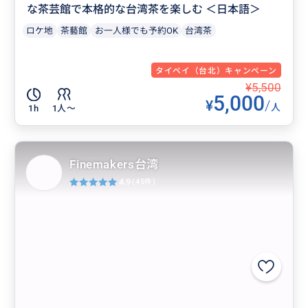
な茶芸館で本格的な台湾茶を楽しむ ＜日本語＞
ロケ地
茶藝館
お一人様でも予約OK
台湾茶
タイペイ（台北）キャンペーン
¥5,500
5,000
¥
/
人
1h
1人〜
Finemakers台湾
4.9
(45件)