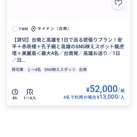
タイナン（台南）
TWN
【貸切】台南と高雄を1日で巡る欲張りプラン！安
平＋赤崁楼＋孔子廟と高雄のSNS映えスポット龍虎
塔＋美麗島＜最大4名／台南発／高雄お送り／1日
／日...
貸切車
１～4名
SNS映えスポット
台南
52,000
¥
/
組
13,000
/
¥
4名で利用の場合
人
8h
1〜4人