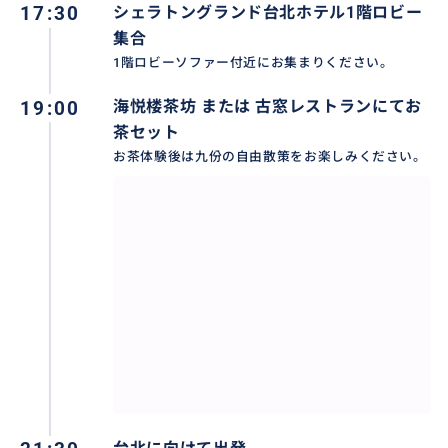
＊ガイドによる案内はございません。
17:30
シェラトングランド台北ホテル1階ロビー
＊夜出発のため、到着時すでに閉店している店舗もご
集合
ざいます。
1階ロビーソファー付近にお集まりください。
19:00
海悦楼茶坊 または 古窓レストランにてお
茶セット
おすすめ
お茶体験後は九份の自由散策をお楽しみください。