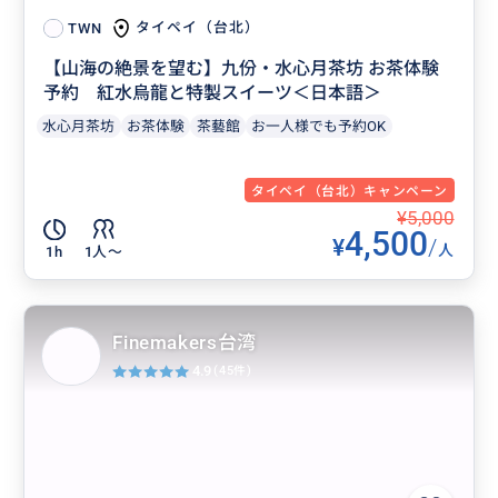
タイペイ（台北）
TWN
【山海の絶景を望む】九份・水心月茶坊 お茶体験
予約 紅水烏龍と特製スイーツ＜日本語＞
水心月茶坊
お茶体験
茶藝館
お一人様でも予約OK
タイペイ（台北）キャンペーン
¥5,000
4,500
¥
/
人
1h
1人〜
Finemakers台湾
4.9
(45件)