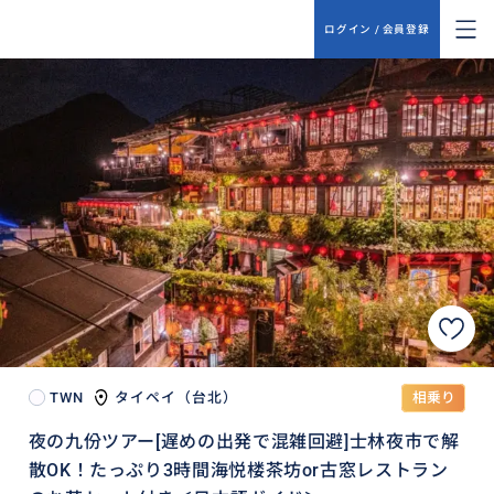
ログイン / 会員登録
TWN
タイペイ（台北）
相乗り
夜の九份ツアー[遅めの出発で混雑回避]士林夜市で解
散OK！たっぷり3時間海悦楼茶坊or古窓レストラン