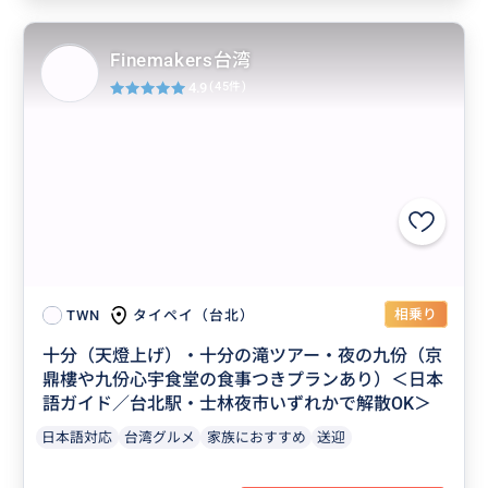
Finemakers台湾
4.9
(45件)
相乗り
タイペイ（台北）
TWN
十分（天燈上げ）・十分の滝ツアー・夜の九份（京
鼎樓や九份心宇食堂の食事つきプランあり）＜日本
語ガイド／台北駅・士林夜市いずれかで解散OK＞
日本語対応
台湾グルメ
家族におすすめ
送迎