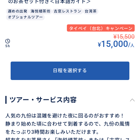
のお茶セット付き＜日本語ガイド＞
遅めの出発
海悦楼茶坊
古窓レストラン
台湾茶
オプショナルツアー
タイペイ（台北）キャンペーン
¥15,500
15,000
¥
/
人
5h
日程を選択する
ツアー・サービス内容
人気の九份は混雑を避けた夜に回るのがおすすめ！
静まり始めた頃に合わせて到着するので、九份の風情
をたっぷり3時間お楽しみいただけます。