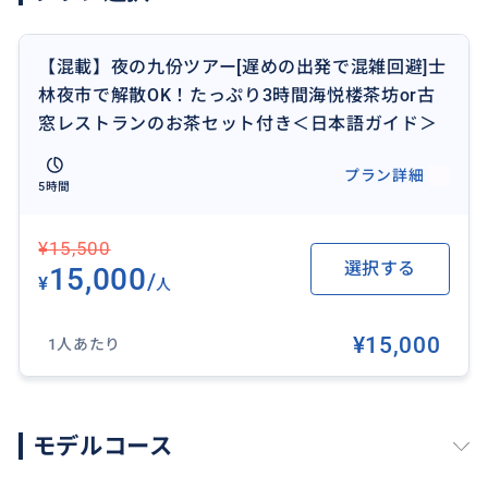
【混載】夜の九份ツアー[遅めの出発で混雑回避]士
林夜市で解散OK！たっぷり3時間海悦楼茶坊or古
窓レストランのお茶セット付き＜日本語ガイド＞
プラン詳細
5時間
¥15,500
九份を自由散策
選択する
15,000
/
¥
人
多くの団体客や、他のツアー客が帰り始める時間帯に
¥15,000
1人あたり
九份へ到着するプランなので、混雑に悩まされること
なく街歩きをお楽しみいただけます♪おすすめスポッ
トが書かれた散策マップをお渡しします。自由観光な
ので、気になる場所をマイペースに観光することがで
モデルコース
きます。