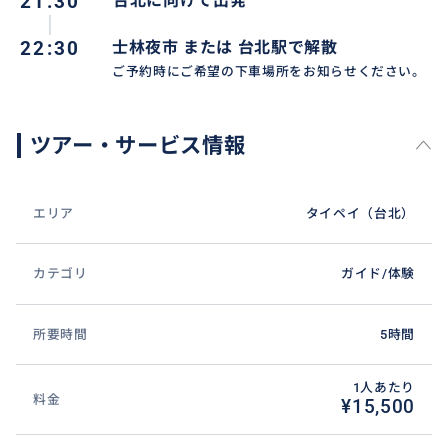
21:30
台北に向けて出発
22:30
士林夜市 または 台北駅で解散
海悦楼茶坊 または 古窓レストランにてお茶セット
ご予約時にご希望の下車場所をお知らせください。
海悦楼茶坊または 古窓レストランにて香りの良い台湾
ツアー・サービス情報
茶と、お茶に合わせた美味しいお茶菓子をご堪能いた
だけます。
九份ならではの海悦楼茶坊のノスタルジックな店内、
エリア
タイペイ（台北）
または街の灯りと海を遠景に望む眺めのいい古窓レス
トランにて台湾の伝統的なお茶セットをお楽しみくだ
カテゴリ
ガイド/体験
さい。
＊ご案内する店舗は当日ガイドがお伝えいたします。
所要時間
5時間
1人あたり
料金
¥15,500