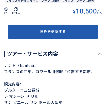
フランス旅行オンライン
フランス料理
フランス
フランス観光
18,500
¥
/
人
9h
1〜5人
日程を選択する
ツアー・サービス内容
ナント（Nantes)、
フランスの西部、ロワール川河畔に位置する都市。
観光内容:
ブルターニュ公爵城
レ マシーン ド リル
サン ピエール サン ポール大聖堂