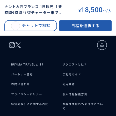
ナント＆西フランス 1日観光 主要
18,500
¥
~/
人
時間9時間 往復チャーター車で移
BUYMA TRAVEL
>
ナントオプショナルツアー
>
動
ナント＆西フランス 1日観光 主要時間9時間 往復チャーター車で移動
チャットで相談
日程を選択する
BUYMA TRAVELとは?
リクエストとは?
パートナー登録
ご利用ガイド
お問い合わせ
利用規約
プライバシーポリシー
個人情報保護方針
特定商取引法に関する表記
お客様情報の外部送信につい
て