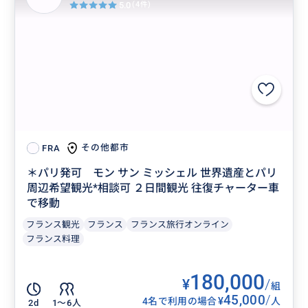
5.0
(4件)
その他都市
FRA
＊パリ発可 モン サン ミッシェル 世界遺産とパリ
周辺希望観光*相談可 ２日間観光 往復チャーター車
で移動
フランス観光
フランス
フランス旅行オンライン
フランス料理
180,000
¥
/
組
45,000
/
¥
4名で利用の場合
人
2d
1〜6人