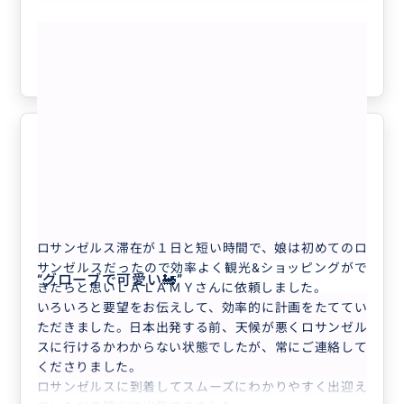
さり、翌日のドジャースタジアムでしたいことをお話し
もっと見る
たら、その場所を詳細に教えて頂き、本当に助かりまし
た。
参考になった
1
短時間、初対面なのに、以前からの知り合いが、車で案
内してくれたというような、自然で心地良い時間でし
た。
マーケットだけでなく、行きたかったグローブでお話し
ながらしたランチ。今、思うと初めての方とあんなにリ
最高なアテンドでした！
5.0
ラックスしてお話したのは初めてだと思います。LALA
50代
日本
MYさんのお人柄だと思います。
他の方の口コミにもありましが、メールの即レスにはビ
オリジナルプライベートツアーin LA ...
ックリ。おかげで安心できました。
ロサンゼルス滞在が１日と短い時間で、娘は初めてのロ
沢山の写真をアルバムにして送っていただき、毎日、見
サンゼルスだったので効率よく観光&ショッピングがで
ては楽しかった時間を思い出しています。
“
グローブで可愛い🚂
”
きたらと思いＬＡＬＡＭＹさんに依頼しました。
いつか、LAに行くことがあれば、是非、またお願いし
いろいろと要望をお伝えして、効率的に計画をたててい
ます。
ただきました。日本出発する前、天候が悪くロサンゼル
スに行けるかわからない状態でしたが、常にご連絡して
くださりました。
ロサンゼルスに到着してスムーズにわかりやすく出迎え