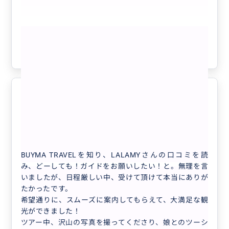
数乗り継いでの観光は子連れには荷が重く、ガイドさん
に案内していただくことにしました。長くロサンゼルス
に在住されている方らしく、定番の観光スポットから穴
もっと見る
場までいろいろと案内していただきました。今回は6時
間のプランでしたが、サンタモニカからスタートしビバ
参考になった
3
リーヒルズ、ハリウッドエリアでの観光を中心に、Tra
der Joe’sでの買い物やLACMAやPINKSなど多くの名所
にも立ち寄っていただき、各観光地ではいろいろなこと
を教えてくださりました。ツアー中には撮影もしてくだ
さり、思い出だけでなくたくさんの素敵な写真もいただ
大満足のLA旅になりました！
5.0
きました。また、広々とした車内では快適に過ごさせて
50代
日本
いただき、特に子供が車内で気分不良の際にも非常に親
切にご対応いただき、とても安心できました。
オリジナルプライベートツアーin LA ...
実際に利用する数か月前から、こちら側が希望している
BUYMA TRAVELを知り、LALAMYさんの口コミを読
プランとを照らし合わせながら的確な具体的な観光スケ
み、どーしても！ガイドをお願いしたい！と。無理を言
ジュールを組んでくださいました。滞在前、滞在中もロ
いましたが、日程厳しい中、受けて頂けて本当にありが
サンゼルスの最新情勢を踏まえた具体的なアドバイス
たかったです。
（ドジャース戦の攻略法やレンタカー利用に際しての現
希望通りに、スムーズに案内してもらえて、大満足な観
地の道路事情など）もしてくださり、楽しいロサンゼル
光ができました！
ス旅行がより一層充実し、実りのあるものとなりまし
ツアー中、沢山の写真を撮ってくださり、娘とのツーシ
た。次回ロサンゼルスに行く際には、是非またお世話に