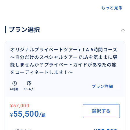
・お気に入りの場所を絞ってじっくりと見たい方(お気
に入りのハリウッドをいろいろ知りたい、見たい)
もっと見る
・趣味を中心に見たい方(美術館、博物館などをゆっく
りと)
プラン選択
・なるべくいろんな所に行きたい方(個々に時間をかけ
ずフットワークよく)
・お気に入りのお店でお食事したい方(Lobster、Ivyか
オリジナルプライベートツアーin LA 6時間コース
らPINK‘s、In-N-Outまで人気のお店を味わいたい)
〜自分だけのスペシャルツアーでLAを気ままに堪
・日本にはないお土産を手に入れたい方(Trader Jo
能しませんか？プライベートガイドがあなたの旅
e's、Whole Foods、LALALANDなど)
をコーディネートします！〜
・お子様連れの方(お客様のペースに合わせて)
・新婚さん(映えスポットなど中心に) などなど
プラン詳細
6時間
1〜6人
・自分ではよくわからないけど、有意義に過ごしたと
いう方(私にお任せ^_^)
¥57,000
選択する
55,500
プライベートツアーの魅力は、何といってもフレキシブ
/
¥
組
ルさです。
所要時間のほとんどが移動時間となってしまうロサン