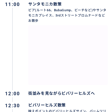
す
11:00
サンタモニカ散策
ピア(ルート66、BubaGump、ビーチなど)やサンタ
モニカプレイス、3rdストリートプロムナードなど
人数: お1人様から6名様まで対応可
お散歩
3名様までフラットレート。それ以上は追加料金あり。
車は、ミニバンなのでお荷物やカーシート、ストロー
ラーなどのスペースも余裕あり。
6時間観光は、お食事はご希望次第。
途中入れてもいいですし、お休みなく時間を観光に使
って頂いてもok、ご希望に合わせます。
ドライバーガイドがご希望の所に送迎、ガイド致しま
す。
12:00
街並みを見ながらビバリーヒルズへ
ガス代は移動距離に合わせて別途ドル建てにて現地払
いになります。
12:30
ビバリーヒルズ散策
映えポイントのビバリーヒルズサイン、パームツリ