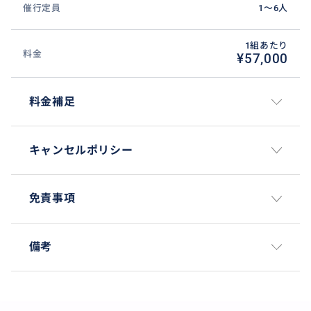
催行定員
1〜6人
1組あたり
料金
¥57,000
料金補足
キャンセルポリシー
免責事項
ロスと言えばハリウッド、そしてハリウッドといえば
ハリウッドサイン。ここLake Hollywood Parkは、車で
行けてサインを間近に見られる人気スポットです。プ
備考
ライベートだからこそご案内できるスポットです。