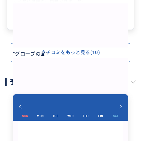
ていただき観光に出発できました。
もっと見る
車で移動中はアメリカ生活などいろんなお話をしていた
だき本当に楽しかったです。
参考になった
0
ご無理を言って、ショッピングもたくさん連れて行って
もらい大変感謝してます！
次回、ロサンゼルスに行く時もＬＡＬＡＭＹさんにアテ
ンドお願いします。
また、会える日を楽しみに頑張ります。
クチコミをもっと見る(10)
“
グローブの⛲️
”
予約スケジュール
SUN
MON
TUE
WED
THU
FRI
SAT