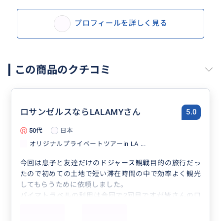
プロフィールを詳しく見る
この商品のクチコミ
ロサンゼルスならLALAMYさん
5.0
50代
日本
オリジナルプライベートツアーin LA ...
今回は息子と友達だけのドジャース観戦目的の旅行だっ
たので初めての土地で短い滞在時間の中で効率よく観光
してもらうために依頼しました。
バイマトラベルの利用は今回で2回目ですが皆さんの口
コミのとおり情報が豊富で大変親身になってきめ細やか
な対応して下さるおすすめできるガイドさんです。