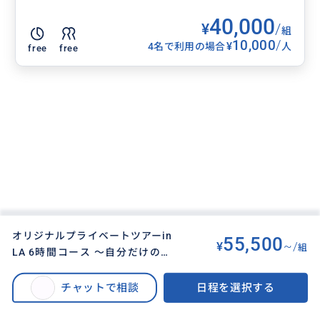
40,000
¥
/
組
10,000
/
¥
4名で利用の場合
人
free
free
オリジナルプライベートツアーin
55,500
¥
~/
組
LA 6時間コース 〜自分だけのス
BUYMA TRAVEL
>
ロサンゼルスオプショナルツアー
>
ペシャルツアーでLAを気ままに堪
オリジナルプライベートツアーin LA 6時間コース 〜自分だけのスペシャルツ
能しませんか？プライベートガイ
チャットで相談
日程を選択する
アーでLAを気ままに堪能しませんか？プライベートガイドがあなたの旅をコ
ドがあなたの旅をコーディネート
ーディネートします！〜
します！〜