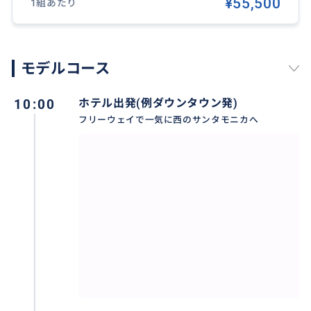
¥55,500
1組あたり
ゼルス。ラッシュ時では空いている時間の2倍以上もか
かってしまいます。
だからこそ効率のいいコース作りが大事です。
モデルコース
事前にご希望を伺いながら、道路状況もふまえてなる
べく無駄にないコースをご提案、ご案内致します。
10:00
ホテル出発(例ダウンタウン発)
現場でもご希望に合わせてコース変更もフレキシブル
フリーウェイで一気に西のサンタモニカへ
に対応致します。
6時間コースでは、コンパクトに凝縮した内容でロスを
ご案内致します。
所要時間: 約6時間+@ (*ある程度の渋滞は考慮します)
価格: 57000 円〜(人数、内容、為替レートにより変動)
発着場所(アナハイム、パサデナ、コスタメサ等ロス郊
外)、開始/終了時間帯によっては追加料金 がかかりま