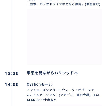
貴重なお時間、あなただけのオリジナルプランで、ス
ー並木、ロデオドライブなどをご案内。(車窓含む)
ペシャルな時間を過ごしませんか！
お気軽にお声掛けください‼︎
おすすめ
13:30
車窓を見ながらハリウッドへ
14:00
Ovationモール
チャイニーズシアター、ウォーク・オブ・フェー
ム、ドルビーシアター(アカデミー賞の会場)、LAL
ALANDでお土産など