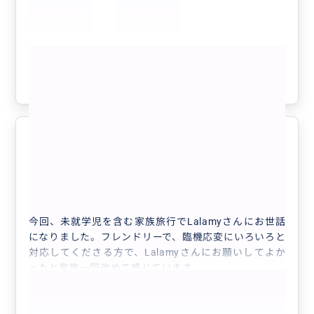
空港から(定刻についたのでよかったです)ドジャースタ
ジアム送迎まで、観光 ホテルチェックインを含めお願
いしましたが、LALAMYさんなしではこんなに効率よく
もっと見る
まわれなかったのでとても満足して帰ってきました。
1日目にギュッとビバリーヒルズ経由でハリウッドサイ
参考になった
0
ンなど主要な観光地を巡って頂きました。二人の写真も
撮って頂けるのもgood。お陰様で2日目以降、サンタモ
ニカ、ユニバ、カジノなど余裕を持って観光できてよか
ったです。
最高のロサンゼルス旅行になりまし
日程が決まってから何パターンかの行程の提案や現地の
5.0
た！
情報など詳しく教えて頂けるのでガイドブック不要でL
30代
日本
ALAMYさんとYouTubeでの下調べで十分でした。
時には母親目線での対応をして頂けるので本当に最後ま
オリジナルプライベートツアーin LA ...
で安心してお任せできました！
今回、未就学児を含む家族旅行でLalamyさんにお世話
この度はありがとうございました♡
になりました。フレンドリーで、臨機応変にいろいろと
対応してくださる方で、Lalamyさんにお願いしてよか
ったと家族一同改めて感じています。
ロサンゼルスは車社会のため車でないと行きづらい観光
地も点在しており、なかなかUberや公共交通機関を複