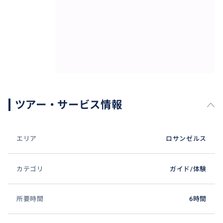
ハリウッドのOvationモール
ツアー・サービス情報
チャイニーズシアターに、ウォーク・オブ・フェー
ム。
スターの手形、足形も個々にご紹介します。お気に入
エリア
ロサンゼルス
りのスターを見つけてみては？
カテゴリ
ガイド/体験
おすすめ
所要時間
6時間