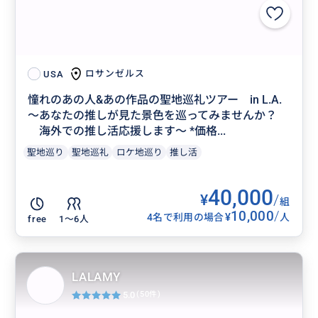
ロサンゼルス
USA
憧れのあの人&あの作品の聖地巡礼ツアー in L.A.
〜あなたの推しが見た景色を巡ってみませんか？
海外での推し活応援します〜 *価格...
聖地巡り
聖地巡礼
ロケ地巡り
推し活
40,000
¥
/
組
10,000
/
¥
4名で利用の場合
人
free
1〜6人
LALAMY
5.0
(50件)