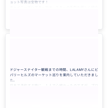
ョット写真は宝物です！
なりたいと感じるLalamyさんでした！ありがとうござ
チャイニーズシアターでは、スターの手型を詳しく紹介
いました。
もっと見る
してくださり、大好きなアベンジャーズやスターウォー
ズのメンバーの手型に感動しました！自分たちだけで
参考になった
1
は、見逃していたかも・・・
ランチも希望のIN-N-OUTのハンバーガーを食べる事が
できて、嬉しかったです！
LALAMYさんのおかげで飲むことができた、"ナポリタ
満喫ビバリーヒルズマーケット巡り
ン"がまた飲みたいです！
5.0
🍎
娘との2人旅！右も左もわからず、観光地の距離感、移
70代
日本
動手段もわからず不安でしたので。
LALAMYさんに効率良く、市内観光をプランニングして
オリジナルプライベートツアーin LA ...
いただき、ロス旅最終日が充実した1日となりました！
ドジャースナイター観戦までの時間、LALAMYさんにビ
お世話になりました！ありがとうございました！
バリーヒルズのマーケット巡りを案内していただきまし
た。
日本で予約する時に、１人で心細かったのですが、プロ
フィール等を読んでいてこの方❗️この方が絶対に良い‼️と
思っていましたら、その通りの方で、楽しい時間を提供
してくださいました。
マーケットだけでなく、グローブにも連れて行ってくだ