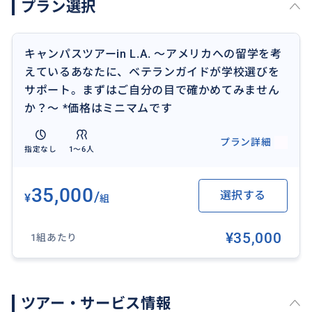
プラン選択
など
どうやって学校を決めればいいのか、何から始めれば
いいのか、いろいろ迷ってしまっているのではないでし
キャンパスツアーin L.A. 〜アメリカへの留学を考
ょうか？
えているあなたに、ベテランガイドが学校選びを
サポート。まずはご自分の目で確かめてみません
留学は、自分の将来的に関わる大きな選択、費用もか
か？〜 *価格はミニマムです
かり家族も関わる大きな問題。
だからこそご自分の目で見て、しっかりと納得した上
プラン詳細
指定なし
1〜6人
で決めたいですよね。
そういう方にへ、このサービスは実際のキャンパスを
訪れてご自分の目で確認して頂き、少しでも悔いのな
35,000
/
選択する
¥
組
い学校選びをする為のお手伝いをします。
¥35,000
1組あたり
アメリカの大学は基本いつでも誰でも入って見ること
ができるので、自由に自分のペースで見ることができ
ます。
さらにフリーで進学希望者への学校説明会の在校生に
ツアー・サービス情報