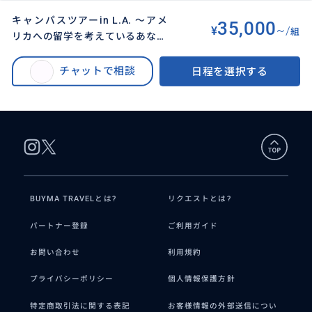
キャンパスツアーin L.A. 〜アメ
35,000
¥
~/
組
リカへの留学を考えているあなた
BUYMA TRAVEL
>
ロサンゼルスオプショナルツアー
>
に、ベテランガイドが学校選びを
キャンパスツアーin L.A. 〜アメリカへの留学を考えているあなたに、ベテラ
サポート。まずはご自分の目で確
チャットで相談
日程を選択する
ンガイドが学校選びをサポート。まずはご自分の目で確かめてみません
かめてみませんか？〜 *価格はミ
か？〜 *価格はミニマムです
ニマムです
BUYMA TRAVELとは?
リクエストとは?
パートナー登録
ご利用ガイド
お問い合わせ
利用規約
プライバシーポリシー
個人情報保護方針
特定商取引法に関する表記
お客様情報の外部送信につい