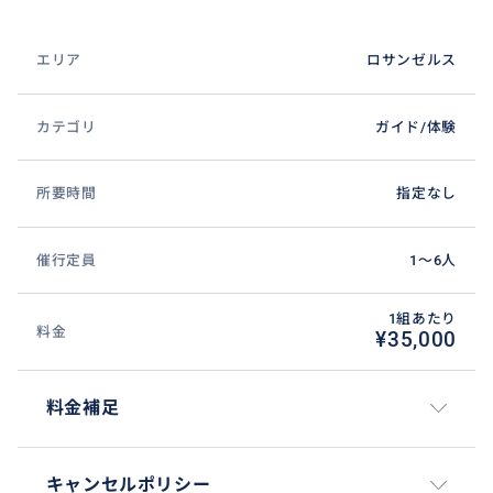
よるガイドツアーもしています。
エリア
ロサンゼルス
またアメリカの大学は、規模が日本より遥かに大き
く、建物も歴史あるものも多く、キャンパスは観光と
して見るだけでも価値があります。キャンパスストア
カテゴリ
ガイド/体験
はいつも観光客で賑わっています。
所要時間
指定なし
学校主催のガイドツアーに申し込みの際は、こちらで
手配もできます。
催行定員
1〜6人
滞在先から学校への送迎とツアーへの同行を致します。
どうぞこの機会に是非ご自分の目で実際に確認してみ
1組あたり
料金
¥35,000
て下さい。周囲の環境や在校生の様子など日本から写
真やビデオを観るのとは全く違ったものが見えてくる
と思います。
料金補足
料金は、所要時間、移動距離等で変動します。
キャンセルポリシー
表示価格はミニマム3時間としてのもので、３名様まで