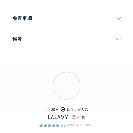
フラットレートです。
当日の変更もフレキシブルに対応させて頂きます。
免責事項
※複数の学校見学を希望される場合や観光と組み合わ
せて周る等のアレンジも致します。
備考
USA
ロサンゼルス
LALAMY
60代
5.0
評価を見る(50件)