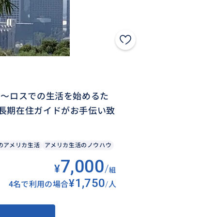
 〜ロスでの生活を始めるた
長期在住ガイドがお手伝い致
のアメリカ生活
アメリカ生活のノウハウ
7,000
¥
/
組
¥1,750
4名で利用の場合
/
人