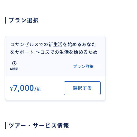
子供の学校はどこがいいの？
子育てに必要な情報は？
プラン選択
病気になったら？
などなど様々な疑問、不安があると思います。
これらの同じ疑問や不安を経験し対応してきた、ベテラン
ロサンゼルスでの新生活を始めるあなた
安を少しでも取り除いて、安心したロサンゼルス生活を始
をサポート 〜ロスでの生活を始めるため
手伝い致します。
に必要な情報、衣食住からお子さんの学
プラン詳細
また長年メディカルクリニックでの勤務経験もあるので、
校まで、長期在住ガイドがお手伝い致し
6時間
高い医療費、複雑な保険制度等のサポートも致します。
ます〜 *価格は時間単位で設定になりま
す。
7,000
/
選択する
¥
日本にいる時点から知りたい内容を伺い、それに対してで
組
す。
移住前にこちらで動けることがあれば、手続き、リサーチ
例えば、
気になる地区の様子をバーチャルで案内することもできま
ツアー・サービス情報
て少しでも不安を減らし、その後の生活をイメージしやす
もちろんこちらにいらしてからも現地で同行しながらのお