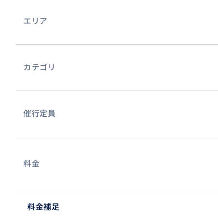
エリア
場合によっては長期サポートになることもあるので、様々
ブルに対応致します。
アメリカ移住が決まったら、いつでもどんなことでもご連
カテゴリ
ご料金はミニマムです。リサーチや作成の時間により変動
催行定員
料金
料金補足