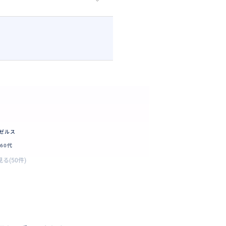
ゼルス
60代
る(50件)