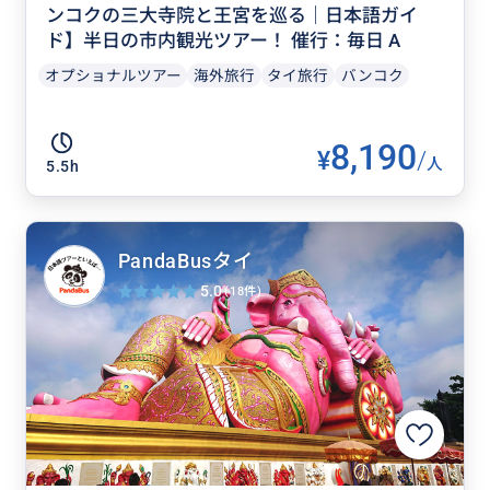
ンコクの三大寺院と王宮を巡る｜日本語ガイ
ド】半日の市内観光ツアー！ 催行：毎日 A
オプショナルツアー
海外旅行
タイ旅行
バンコク
8,190
¥
/
人
5.5h
PandaBusタイ
5.0
(18件)