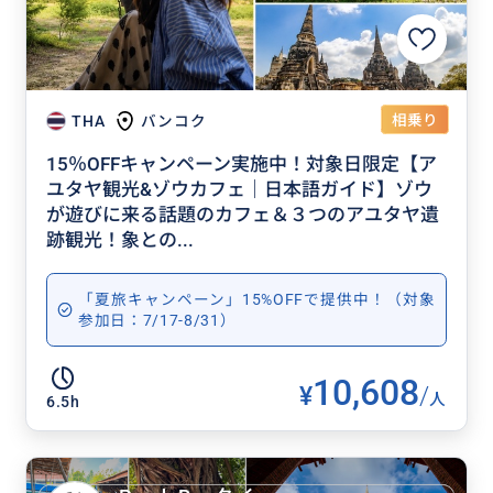
相乗り
THA
バンコク
15％OFFキャンペーン実施中！対象日限定【ア
ユタヤ観光&ゾウカフェ｜日本語ガイド】ゾウ
が遊びに来る話題のカフェ＆３つのアユタヤ遺
跡観光！象との...
「夏旅キャンペーン」15%OFFで提供中！（対象
参加日：7/17-8/31）
10,608
¥
/
人
6.5h