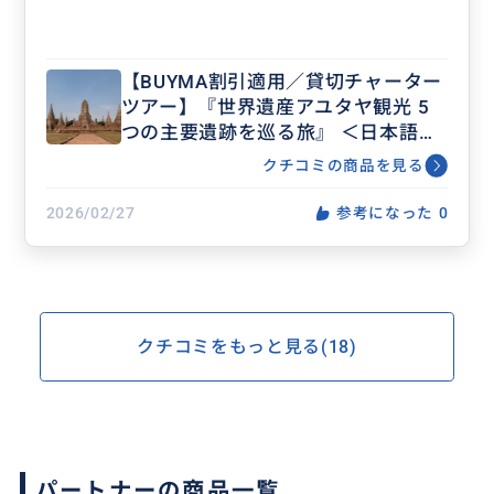
【BUYMA割引適用／貸切チャーター
ツアー】『世界遺産アユタヤ観光 5
つの主要遺跡を巡る旅』 ＜日本語ガ
イド/午前半日/3名様以上も対応可能
クチコミの商品を見る
＞CAR3G_E5
2026/02/27
参考になった
0
クチコミをもっと見る(18)
パートナーの商品一覧