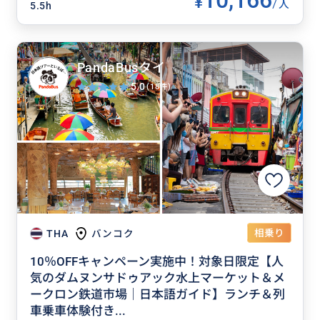
10,166
¥
/
人
5.5h
PandaBusタイ
5.0
(18件)
相乗り
THA
バンコク
10％OFFキャンペーン実施中！対象日限定【人
気のダムヌンサドゥアック水上マーケット＆メ
ークロン鉄道市場｜日本語ガイド】ランチ＆列
車乗車体験付き...