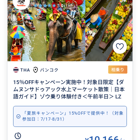
5.0
(18件)
相乗り
THA
バンコク
15％OFFキャンペーン実施中！対象日限定【ダ
ムヌンサドゥアック水上マーケット散策｜日本
語ガイド】ゾウ乗り体験付き＜午前半日＞ LZ
「夏旅キャンペーン」15%OFFで提供中！（対象
参加日：7/17-8/31）