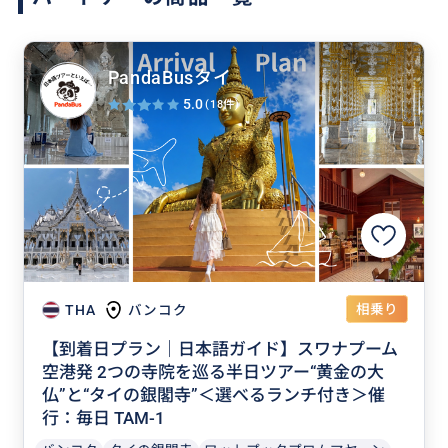
PandaBusタイ
5.0
(18件)
相乗り
THA
バンコク
【到着日プラン｜日本語ガイド】スワナプーム
空港発 2つの寺院を巡る半日ツアー“黄金の大
仏”と“タイの銀閣寺”＜選べるランチ付き＞催
行：毎日 TAM-1