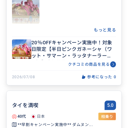
もっと見る
20％OFFキャンペーン実施中！対象
日限定【半日ピンクガネーシャ（ワ
ット・サマーン・ラッタナーラー
ム）】直行往復バス ＜日本語ガイド
クチコミの商品を見る
なし/午前発＞／CHTRF
2026/07/08
参考になった
0
タイを満喫
5.0
40代
日本
相乗り
**早割キャンペーン実施中** ダムヌン...