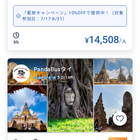
「夏旅キャンペーン」10%OFFで提供中！（対象
参加日：7/17-8/31）
14,508
¥
/
人
9h
PandaBusタイ
5.0
(18件)