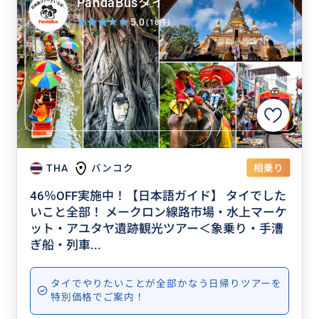
PandaBusタイ
5.0
(18件)
相乗り
THA
バンコク
46％OFF実施中！【日本語ガイド】 タイでした
いこと全部！ メークロン線路市場・水上マーケ
ット・アユタヤ遺跡観光ツアー＜象乗り・手漕
ぎ船・列車...
タイでやりたいことが全部かなう日帰りツアーを
特別価格でご案内！