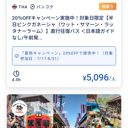
相乗り
THA
バンコク
20％OFFキャンペーン実施中！対象日限定【半
日ピンクガネーシャ（ワット・サマーン・ラッ
タナーラーム）】直行往復バス ＜日本語ガイド
なし/午前発...
「夏旅キャンペーン」20%OFFで提供中！（対象
参加日：7/17-8/31）
5,096
¥
/
人
4.5h
PandaBusタイ
5.0
(18件)