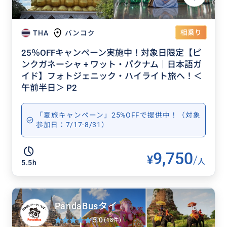
相乗り
THA
バンコク
25％OFFキャンペーン実施中！対象日限定【ピ
ンクガネーシャ + ワット・パクナム｜日本語ガ
イド】フォトジェニック・ハイライト旅へ！＜
午前半日＞ P2
「夏旅キャンペーン」25%OFFで提供中！（対象
参加日：7/17-8/31）
9,750
¥
/
人
5.5h
PandaBusタイ
5.0
(18件)