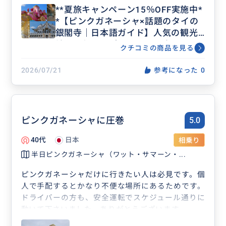
**夏旅キャンペーン15％OFF実施中*
*【ピンクガネーシャ×話題のタイの
銀閣寺｜日本語ガイド】人気の観光
地と最旬のスポットを巡る半日ツア
クチコミの商品を見る
ー（ボート体験付き）催行：毎日 PT
A
2026/07/21
参考になった
0
ピンクガネーシャに圧巻
5.0
40代
日本
相乗り
半日ピンクガネーシャ（ワット・サマーン・...
ピンクガネーシャだけに行きたい人は必見です。個
人で手配するとかなり不便な場所にあるためです。
ドライバーの方も、安全運転でスケジュール通りに
動いて下さいました。ありがとうございます。