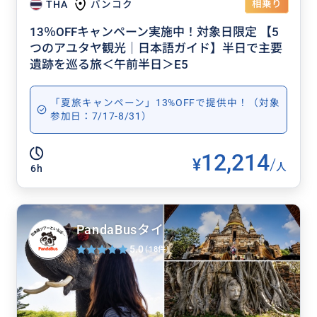
相乗り
THA
バンコク
13％OFFキャンペーン実施中！対象日限定 【5
つのアユタヤ観光｜日本語ガイド】半日で主要
遺跡を巡る旅＜午前半日＞E5
「夏旅キャンペーン」13%OFFで提供中！（対象
参加日：7/17-8/31）
12,214
¥
/
人
6h
PandaBusタイ
5.0
(18件)