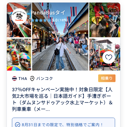
PandaBusタイ
5.0
(18件)
相乗り
THA
バンコク
37％OFFキャンペーン実施中！対象日限定【人
気2大市場を巡る｜日本語ガイド】手漕ぎボー
ト（ダムヌンサドゥアック水上マーケット）＆
列車乗車（メー...
8月31日までの限定で、特別価格でご案内！