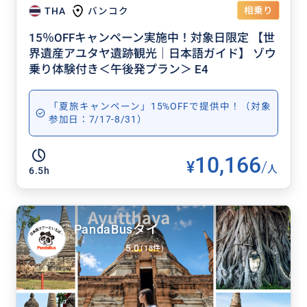
相乗り
THA
バンコク
15％OFFキャンペーン実施中！対象日限定 【世
界遺産アユタヤ遺跡観光｜日本語ガイド】 ゾウ
乗り体験付き＜午後発プラン＞ E4
「夏旅キャンペーン」15%OFFで提供中！（対象
参加日：7/17-8/31）
10,166
¥
/
人
6.5h
PandaBusタイ
5.0
(18件)