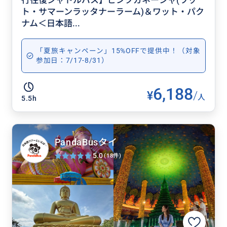
行往復シャトルバス】ピンクガネーシャ(ワッ
ト・サマーンラッタナーラーム)＆ワット・パク
ナム＜日本語...
「夏旅キャンペーン」15%OFFで提供中！（対象
参加日：7/17-8/31）
6,188
¥
/
人
5.5h
PandaBusタイ
5.0
(18件)