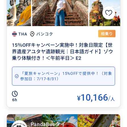
相乗り
THA
バンコク
15％OFFキャンペーン実施中！対象日限定【世
界遺産アユタヤ遺跡観光｜日本語ガイド】ゾウ
乗り体験付き！＜午前半日＞ E2
「夏旅キャンペーン」15%OFFで提供中！（対象
参加日：7/17-8/31）
10,166
¥
/
人
6h
PandaBusタイ