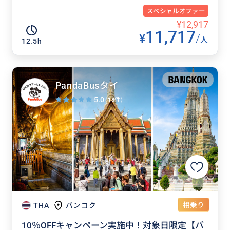
スペシャルオファー
¥12,917
11,717
¥
/
人
12.5h
PandaBusタイ
5.0
(18件)
相乗り
THA
バンコク
10％OFFキャンペーン実施中！対象日限定【バ