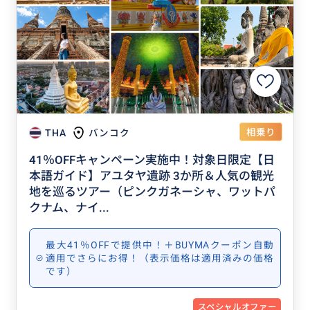
相乗り
THA
バンコク
41％OFFキャンペーン実施中！対象日限定【日
本語ガイド】アユタヤ遺跡 3か所＆人気の観光
地を巡るツアー（ピンクガネーシャ、ワットパ
クナム、ナイ...
最大41％OFFで提供中！＋BUYMAクーポン自動
適用でさらにお得！（表示価格は適用済みの価格
です）
スペシャルオファー