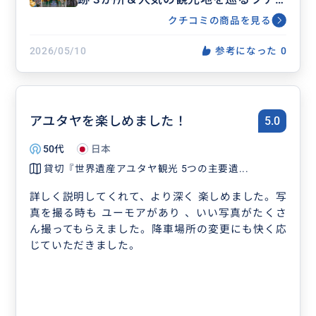
ー（ピンクガネーシャ、ワットパク
クチコミの商品を見る
ナム、ナイトマーケット）＜象乗り
ランチ付きプランあり 催行：毎日
2026/05/10
参考になった
0
アユタヤを楽しめました！
5.0
50代
日本
貸切『世界遺産アユタヤ観光 5つの主要遺...
詳しく説明してくれて、より深く 楽しめました。写
真を撮る時も ユーモアがあり 、いい写真がたくさ
ん撮ってもらえました。降車場所の変更にも快く応
じていただきました。