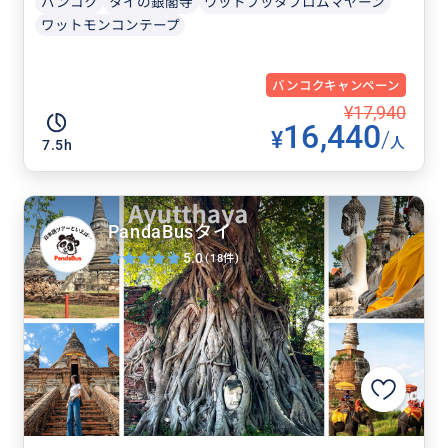
バンコク
タイの銀閣寺
ワットプッタプロムマヤーン
ワットモンコンテープ
バンコクキャンペーン
¥17,940
16,440
¥
/
人
7.5h
PandaBusタイ
5.0
(18件)