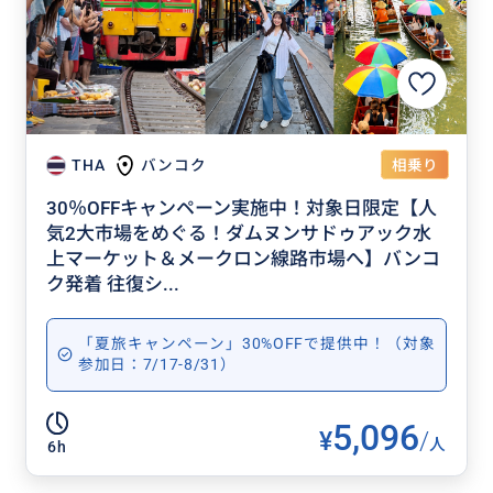
相乗り
THA
バンコク
30％OFFキャンペーン実施中！対象日限定【人
気2大市場をめぐる！ダムヌンサドゥアック水
上マーケット＆メークロン線路市場へ】バンコ
ク発着 往復シ...
「夏旅キャンペーン」30%OFFで提供中！（対象
参加日：7/17-8/31）
5,096
¥
/
人
6h