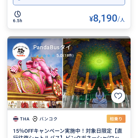
8,190
¥
/
人
6.5h
PandaBusタイ
5.0
(18件)
相乗り
THA
バンコク
15％OFFキャンペーン実施中！対象日限定【直