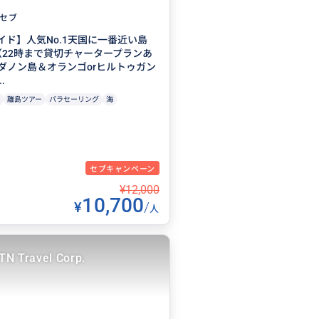
セブ
イド】人気No.1天国に一番近い島
（22時まで貸切チャータープランあ
ダノン島＆オランゴorヒルトゥガン
.
離島ツアー
パラセーリング
海
セブキャンペーン
¥12,000
10,700
¥
/
人
TN Travel Corp.