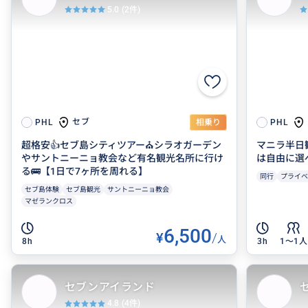
5.0
(2件)
セブ
PHL
相乗り
PHL
超格安👍セブ島シティツアー⛪シラオガーデン
マニラ半日
やサントニーニョ教会など有名観光名所に行け
は自由に選
る🚌【1日で7ヶ所を周れる】
同行
プライベ
セブ島体験
セブ島観光
サントニーニョ教会
マゼランクロス
6,500
¥
/
人
8h
3h
1〜1人
セブンアイランド
4.8
(4件)