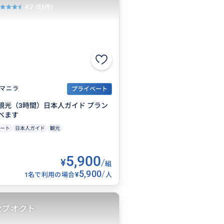
4.7
(83件)
マニラ
プライベート
観光（3時間）日本人ガイド プラン
べます
ート
日本人ガイド
観光
5,900
¥
/
組
5,900
/
¥
1名で利用の場合
人
セブオクト