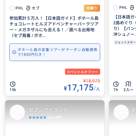
PHL
セブ
PHL
相乗り
【日本語ガ
参加累計５万人！【日本語ガイド】ボホール島
2島めぐり
チョコレートヒルズアドベンチャーパークツア
り）【パン
ー・メガネザルにも会える！／選べる出発地
沖シュノー..
（セブ発着 / ボホ...
ジェットスキー
ボホール島の定番ツアーがクーポン自動適用
で1800円引き！
スペシャルオファー
¥18,975
17,175
¥
/
人
15h
7h
2人〜
セブンアイランド
P
4.8
(4件)