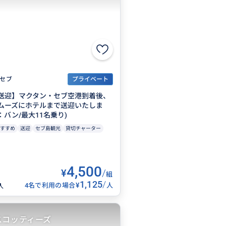
セブ
プライベート
送迎】マクタン・セブ空港到着後、
ムーズにホテルまで送迎いたしま
バン/最大11名乗り)
すすめ
送迎
セブ島観光
貸切チャーター
4,500
¥
/
組
1,125
/
¥
4名で利用の場合
人
人
スコッティーズ