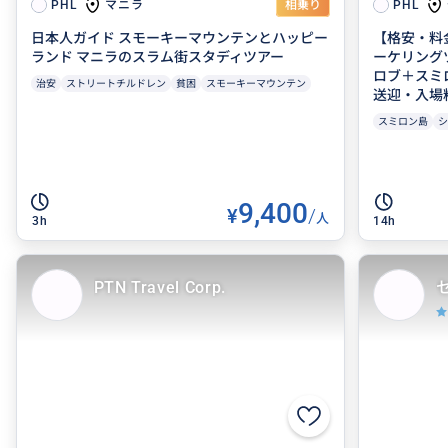
マニラ
PHL
相乗り
PHL
日本人ガイド スモーキーマウンテンとハッピー
【格安・料
ランド マニラのスラム街スタディツアー
ーケリングツ
ロブ＋スミ
治安
ストリートチルドレン
貧困
スモーキーマウンテン
送迎・入場料
スミロン島
シ
9,400
¥
/
人
3h
14h
PTN Travel Corp.