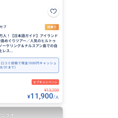
セブ
相乗り
0万人！【日本語ガイド】アイランド
2島めぐりツアー／人気のヒルトゥ
ノーケリング＆ナルスアン島での自
レス...
口コミ投稿で現金1000円キャッシュ
8/31まで）
セブキャンペーン
¥13,200
11,900
¥
/
人
アニラオ