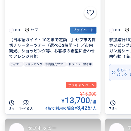
セブ
PHL
プライベート
PHL
【日本語ガイド・10名まで定額！】セブ市内貸
参加累計1
切チャーターツアー（選べる3時間～）／市内
ホッピング
観光、ショッピング等、お客様の希望に合わせ
ガン島シュ
てアレンジ可能
由行動（海上
ディナー
ショッピング
市内観光ツアー
ドライバー付き車
さらに！
バック（
セブキャンペーン
¥15,000
13,700
¥
/
組
3,425
/
¥
4名で利用の場合
人
3h
1〜10人
7.5h
セブホッピー