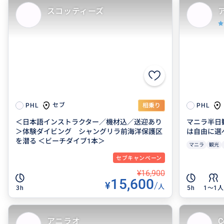
スコッティーズ
セブ
PHL
相乗り
PHL
＜日本語インストラクター／機材込／送迎あり
マニラ半日
＞体験ダイビング シャングリラ前海洋保護区
は自由に選
を潜る ＜ビーチダイブ1本＞
マニラ
観光
セブキャンペーン
¥16,900
15,600
¥
/
人
3h
5h
1〜1人
アニラオ
C