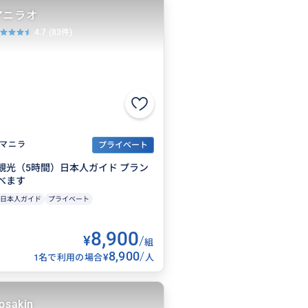
アニラオ
4.7
(83件)
マニラ
プライベート
観光（5時間）日本人ガイド プラン
べます
日本人ガイド
プライベート
8,900
¥
/
組
8,900
/
¥
1名で利用の場合
人
osakin