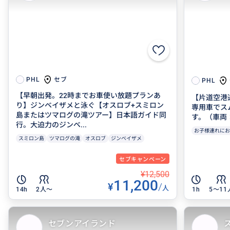
セブ
PHL
PHL
【早朝出発。22時までお車使い放題プランあ
【片道空港
り】ジンベイザメと泳ぐ【オスロブ+スミロン
専用車でス
島またはツマログの滝ツアー】日本語ガイド同
す。（車両：
行。大迫力のジンベ...
お子様連れにお
スミロン島
ツマログの滝
オスロブ
ジンベイザメ
セブキャンペーン
¥12,500
11,200
¥
/
人
14h
2人〜
1h
5〜11
セブンアイランド