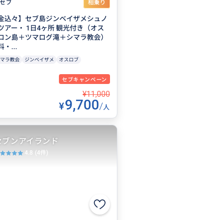
セブ
相乗り
金込々】セブ島ジンベイザメシュノ
アー・ 1日4ヶ所 観光付き（オス
ロン島＋ツマログ滝＋シマラ教会）
・...
マラ教会
ジンベイザメ
オスロブ
セブキャンペーン
¥11,000
9,700
¥
/
人
セブンアイランド
4.8
(4件)