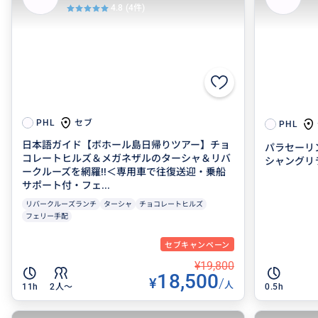
4.8
(4件)
セブ
PHL
PHL
日本語ガイド【ボホール島日帰りツアー】チョ
パラセーリ
コレートヒルズ＆メガネザルのターシャ＆リバ
シャングリラ内
ークルーズを網羅!!＜専用車で往復送迎・乗船
サポート付・フェ...
リバークルーズランチ
ターシャ
チョコレートヒルズ
フェリー手配
セブキャンペーン
¥19,800
18,500
¥
/
人
11h
2人〜
0.5h