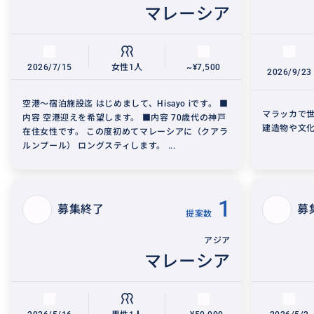
マレーシア
2026/7/15
女性1人
~¥7,500
2026/9/23
空港〜宿泊施設迄 はじめまして、Hisayo iです。 ■
マラッカで
内容 空港迎えを希望します。 ■内容 70歳代の神戸
建造物や文
在住女性です。 この度初めてマレーシアに（クアラ
ルンプール） ロングスティします。 ...
1
募集終了
募
提案数
アジア
マレーシア