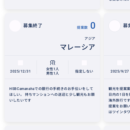
0
募集終了
募
提案数
アジア
マレーシア
女性1人
2025/12/31
指定しない
2025/9/27
男性1人
HSBCamanahaでの銀行の手続きのお手伝いをして
観光を提案案
ほしい。 持ちマンションへの送迎と少し観光もお願
日内の1日を
いしたいです
海外旅行です
提案をお願い
はツインタワ