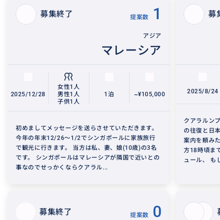
1
募集終了
募
提案数
アジア
マレーシア
女性1人
2025/8/24
2025/12/28
男性1人
1泊
~¥105,000
子供1人
クアラルン
初めましてメッセージを送らさせていただきます。
の往復と日本
今年の年末12/26〜1/2でシンガポールに家族旅行
案内を頼みた
で観光に行きます。 当方は私、妻、娘(10歳)の3名
方18時頃ま
です。 シンガポールはマレーシアが隣国で近いとの
ュール、 も
事なのでせっかくならクアラル...
0
募集終了
提案数