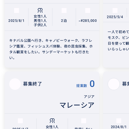
女性1人
2025/5/4
2025/8/1
男性1人
2泊
~¥285,000
子供2人
一人で初めて
モスク、ピ
キナバル公園へ行き、キャノピーウォーク、ラフレ
日を使って
シア鑑賞、フィッシュスパ体験、夜の昆虫採集、ホ
いらっしゃ
タル観賞をしたい。サンデーマーケットも行きた
い。
0
募集終了
募
提案数
アジア
マレーシア
女性1人
2024/8/1