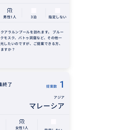
男性1人
3泊
指定しない
クアラルンプールを訪れます。 ブルー
ンクモスク、バトゥ洞窟など、その他一
観光したいのですが、ご提案できる方、
いますか？
1
集終了
提案数
アジア
マレーシア
女性1人