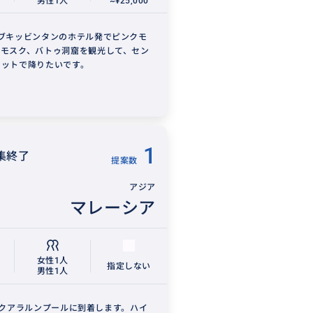
男性1人
~¥25,000
。ブキッビンタンのホテル発でピンクモ
ーモスク、バトゥ洞窟を観光して、セン
ケットで降りたいです。
1
集終了
提案数
アジア
マレーシア
女性1人
指定しない
男性1人
00頃クアラルンプールに到着します。ハイ