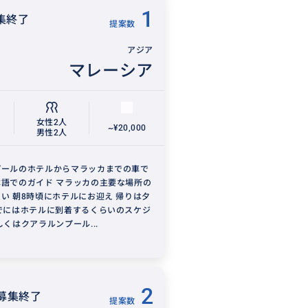
1
集終了
提案数
アジア
マレーシア
女性2人
~¥20,000
男性2人
プールのホテルからマラッカまでの車で
語でのガイド マラッカの主要な場所の
い 朝8時頃にホテルにお迎え 帰りは夕
でにはホテルに到着するくらいのスケジ
しくはクアラルンプール...
2
募集終了
提案数