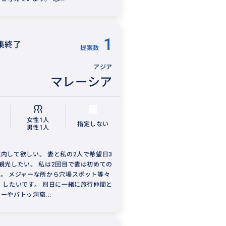
1
集終了
提案数
アジア
マレーシア
女性1人
指定しない
男性1人
内して欲しい。 妻と私の2人で希望日3
観光したい。 私は2回目で妻は初めての
。 メジャーな所から穴場スポット等々
 したいです。 別日に一緒に旅行仲間と
ーやバトゥ洞窟...