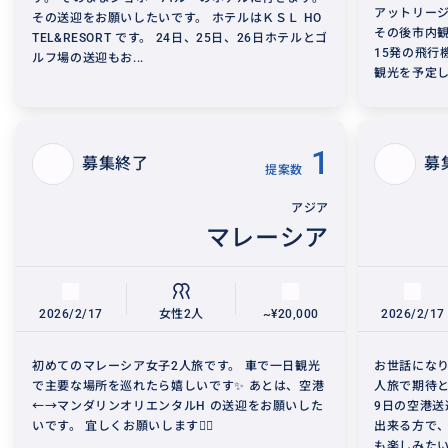
アットリー
その送迎をお願いしたいです。 ホテルはＫＳＬ HO
その後市内観
TEL&RESORT です。 24日、25日、26日ホテルとゴ
15発の飛行
ルフ場の送迎もお...
観光を予定し
1
募集終了
募
提案数
アジア
マレーシア
2026/2/17
女性2人
~¥20,000
2026/2/17
初めてのマレーシア女子2人旅です。 車で一日観光
お世話になり
で主要な場所を巡れたら嬉しいです✨ あとは、空港
人旅で期待と
←→マンダリンオリエンタルH の送迎をお願いした
9日の空港送
いです。 宜しくお願いします🙇‍♀️
出来る方で
も楽しみたい