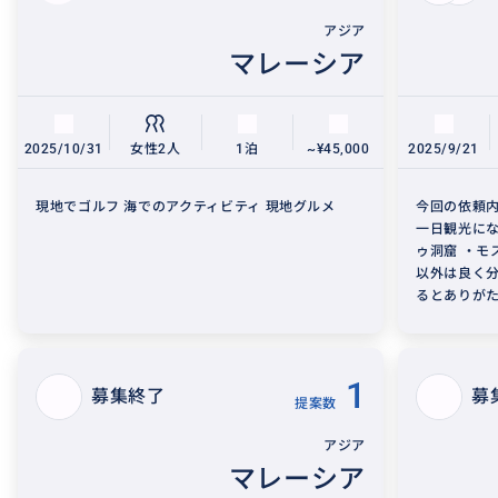
アジア
マレーシア
2025/10/31
女性2人
1泊
~¥45,000
2025/9/21
現地でゴルフ 海でのアクティビティ 現地グルメ
今回の依頼内
一日観光にな
ゥ洞窟 ・モ
以外は良く分
るとありがたい
1
募集終了
募
提案数
アジア
マレーシア