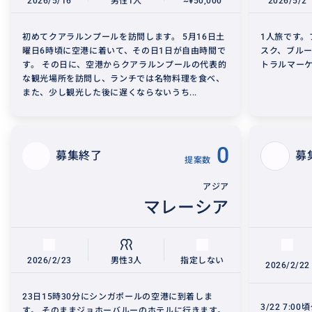
2026/5/16
男性1人
~¥50,000
2026/5/2
初めてクアラルンプールを訪問します。 5月16日土
1人旅です
曜日6時頃に空港に着いて、その日1日が自由時間で
スク、ブル
す。 その日に、空港からクアラルンプールの代表的
トラルマー
な観光場所を訪問し、ランチでは名物料理を食べ、
また、少し観光した後に遅くならないうち...
0
募集終了
募
提案数
アジア
マレーシア
2026/2/23
男性3人
指定しない
2026/2/22
23日15時30分にシンガポールの空港に到着しま
3/22 7:
す。 そのままジョホーバルーのホテルに行きます。