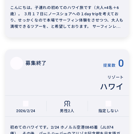
こんにちは。子連れの初めてのハワイ旅です（大人×4名＋6
歳）。 ３月１７日にノースショアへの１day tripを考えてお
り、せっかくなので本場でサーフィン体験をさせつつ、大人も
満喫できるツアーを、と希望しております。 サーフィンレ...
0
募集終了
提案数
リゾート
ハワイ
2026/2/24
男性2人
指定しない
初めてのハワイです。2/24 ホノルル空港0845着（JL074
便）、その後、パールハーバーのアリゾナ記念館を日本語ガ