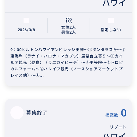
ハワイ
女性2人
2026/3/8
指定しない
男性2人
9：30ヒルトンハワイアンビレッジ出発～①タンタラス丘～②
東海岸（ラナイ・ハロナ・マカプウ）展望台立寄り～③カイ
ルア観光（昼食）（ラ二カイビーチ）～④平等院～⑤トロピ
カルファーム～⑥ハレイワ観光（ノースショアマーケットプ
レイス他）～⑦...
0
募集終了
提案数
リゾート
ハワイ