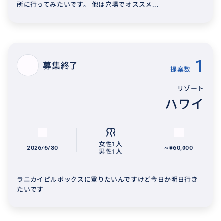
所に行ってみたいです。 他は穴場でオススメ...
1
募集終了
提案数
リゾート
ハワイ
女性1人
2026/6/30
~¥60,000
男性1人
ラニカイピルボックスに登りたいんですけど今日か明日行き
たいです