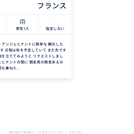
フランス
男性1人
指定しない
 アンジェとナントに簡単な 観光した
す 日程は秋を予定していて まだ先です
画を立ててみようと リクエストしまし
ェとナントの間に 競走馬の厩舎あるの
も兼ねた...
BUYMA TRAVEL
>
リクエストリスト
>
フランス