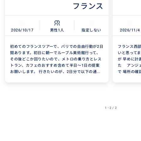
フランス
2026/10/17
男性1人
指定しない
2026/11/4
初めてのフランスツアーで、パリでの自由行動が2日
フランス西部
間あります。初日に朝一でルーブル美術館行って、
いと思ってま
その後どこか回りたいので、メトロの乗り方とレス
が 早めに計
トラン、カフェのおすすめ含めて半日〜1日の提案
た アンジ
お願いします。 行きたいのが、2日分で以下の通...
で 場所の確認
1 - 2 / 2