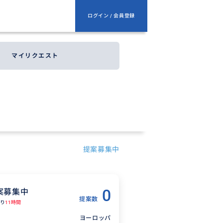
ログイン / 会員登録
マイリクエスト
提案募集中
0
案募集中
提案数
り
11時間
ヨーロッパ