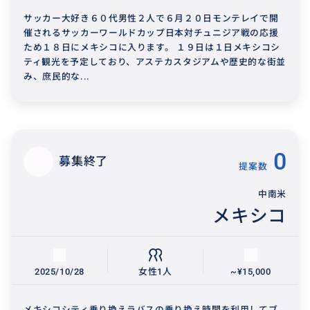
サッカー大好き６０代男性２人で６月２０日モンテレイで開
催されるサッカーワールドカップ日本対チュニジア戦の応援
ため１８日にメキシコに入ります。 １９日は１日メキシコシ
ティ観光を予定しており、アステカスタジアムや歴史的な街並
み、庶民的な...
0
募集終了
提案数
中南米
メキシコ
2025/10/28
女性1人
~¥15,000
メキシコシティ乗り換えラバスの乗り換え時間を利用してブ