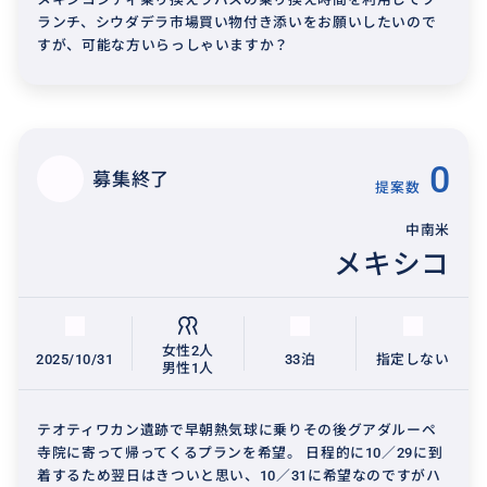
ランチ、シウダデラ市場買い物付き添いをお願いしたいので
すが、可能な方いらっしゃいますか？
0
募集終了
提案数
中南米
メキシコ
女性2人
2025/10/31
33泊
指定しない
男性1人
テオティワカン遺跡で早朝熱気球に乗りその後グアダルーペ
寺院に寄って帰ってくるプランを希望。 日程的に10／29に到
着するため翌日はきついと思い、10／31に希望なのですがハ