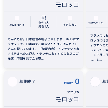
モロッコ
女性1人
2025/10/1
2026/8/15
指定しない
男性1人
フランスに
こんにちは。日本在住の桃子と申します。 8/15にマ
ロッコに行
ラケシュで、日本語でご案内いただける個人ガイド
ャウエンと
さんを探しています。 【希望内容】 ・マラケシュ市
しました。
内ホテルへのお迎え ・ランチにおすすめのお店のご
１０月１日
提案（時間を見て立ち寄...
し、１...
0
募集終了
募
提案数
アフリカ
モロッコ