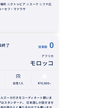
場所 ☆クトゥビア ☆スーク ☆フナ広
ユーセフ・マドラサ
0
集終了
提案数
アフリカ
モロッコ
女性1人
¥70,000~
メルズーカ行きをコーディネート願いま
プはスタンダード。 日本語しか話せませ
で他の国の人と乗り合わせでも構いませ