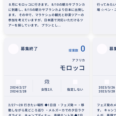
８月にモロッコに行きます。 8/10の朝カサブランカ
行ってみたい
に到着し、8/15の朝カサブランカより日本に出発し
場 ☆ペン・
ます。 その中で、マラケシュの観光と砂漠ツアーの
参加を考えていますが、日本語で対応いただけるツ
アーを探しています。 プランとし...
0
募集終了
募
提案数
アフリカ
モロッコ
2024/2/27
2023/5/26
女性2人
指定しない
2024/2/28
2023/5/28
2/27〜28 行きたい場所 ◆1日目 ・フェズ発→ ・移
フェズ発の
動しながら見どころ巡り ・メルズーカでの夕日ラク
す。 キャン
ダライド、キャンプディナー、高級テント泊 ◆2日
んが、英語