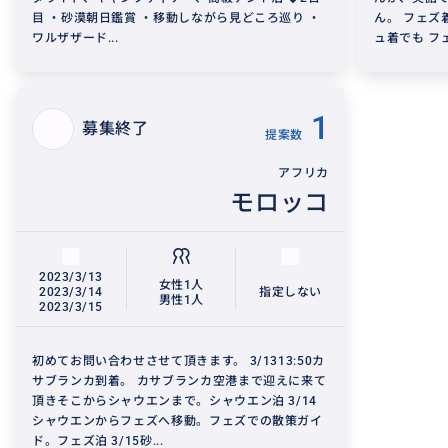
目 ・砂漠朝日鑑賞 ・移動しながら見どころ巡り ・
ん。 フェズ
ワルザザード...
ュ着でも フ
1
募集終了
提案数
アフリカ
モロッコ
2023/3/13
女性1人
2023/3/14
指定しない
男性1人
2023/3/15
初めてお問い合わせさせて頂きます。 3/1313:50カ
サブランカ到着。 カサブランカ空港まで迎えに来て
頂きそこからシャウエンまで。シャウエン泊 3/14
シャウエンからフェズへ移動。フェズでの散策ガイ
ド。フェズ泊 3/15砂...