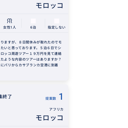
モロッコ
女性1人
6泊
指定しない
おりますが、８日間休みが取れたのでモ
きたいと思っております。５泊６日でシ
モロッコ周遊ツアー１９万円を見て連絡
似たような内容のツアーはありますか？
にパリからカサブランカ空港に到着
1
集終了
提案数
アフリカ
モロッコ