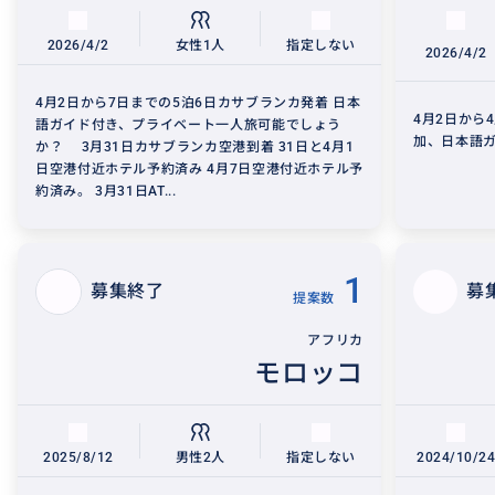
2026/4/2
女性1人
指定しない
2026/4/2
4月2日から7日までの5泊6日カサブランカ発着 日本
4月2日から
語ガイド付き、プライベート一人旅可能でしょう
加、日本語
か？ 3月31日カサブランカ空港到着 31日と4月1
日空港付近ホテル予約済み 4月7日空港付近ホテル予
約済み。 3月31日AT...
1
募集終了
募
提案数
アフリカ
モロッコ
2025/8/12
男性2人
指定しない
2024/10/2