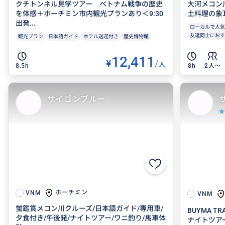
クチトンネル見学ツアー ベトナム戦争の歴史
大河メコン
を体感＋ホーチミン市内観光プランあり＜9:30
土料理の象
出発...
ローカルで人気
友達同士におす
観光プラン
日本語ガイド
ホテル送迎付き
歴史博物館
12,411
¥
/
人
8.5h
8h
2人〜
サイゴンブルー
ホーチミン
VNM
VNM
蛍鑑賞メコン川クルーズ/日本語ガイド/専用車/
BUYMA 
夕食付き/午後発/ナイトツアー/ワニ釣り/馬車体
ナイトツア