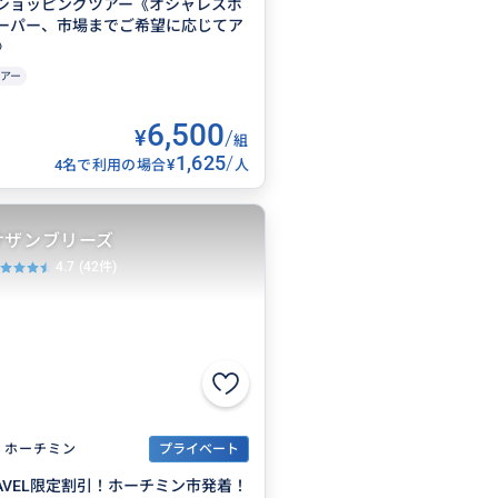
ショッピングツアー《オシャレスポ
ーパー、市場までご希望に応じてア
》
アー
6,500
¥
/
組
1,625
/
¥
4名で利用の場合
人
サザンブリーズ
4.7
(42件)
ホーチミン
プライベート
TRAVEL限定割引！ホーチミン市発着！