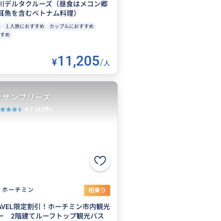
川デルタクルーズ（昼食はメコン郷
耳魚を含むベトナム料理）
１人旅におすすめ
カップルにおすすめ
すめ
11,205
¥
/
人
サザンブリーズ
4.7
(42件)
ホーチミン
相乗り
TRAVEL限定割引！ホーチミン市内観光
ー 2階建てルーフトップ観光バス