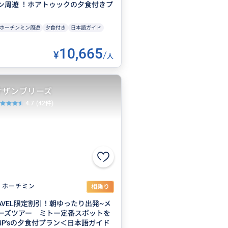
ン周遊 ！ホアトゥックの夕食付きプ
ホーチンミン周遊
夕食付き
日本語ガイド
10,665
¥
/
人
サザンブリーズ
4.7
(42件)
ホーチミン
相乗り
TRAVEL限定割引！朝ゆったり出発~メ
ーズツアー ミトー定番スポットを
4P'sの夕食付プラン＜日本語ガイド