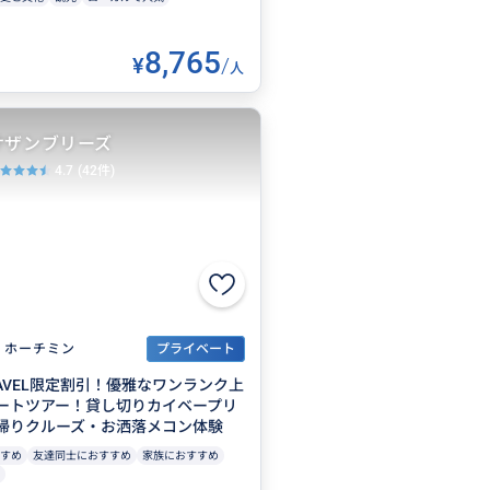
8,765
¥
/
人
サザンブリーズ
4.7
(42件)
ホーチミン
プライベート
TRAVEL限定割引！優雅なワンランク上
ートツアー！貸し切りカイベープリ
帰りクルーズ・お洒落メコン体験
すめ
友達同士におすすめ
家族におすすめ