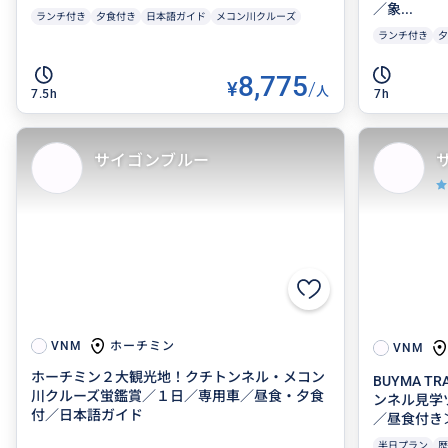
／象...
ランチ付き
夕食付き
日本語ガイド
メコン川クルーズ
ランチ付き
夕
8,775
¥
/
人
7.5h
7h
サイゴンブルー
ホーチミン
VNM
VNM
ホーチミン２大観光地！クチトンネル・メコン
BUYMA 
川クルーズ蛍鑑賞／１日／専用車／昼食・夕食
ンネル見学ツ
付／日本語ガイド
／昼食付き
半日プラン
歴