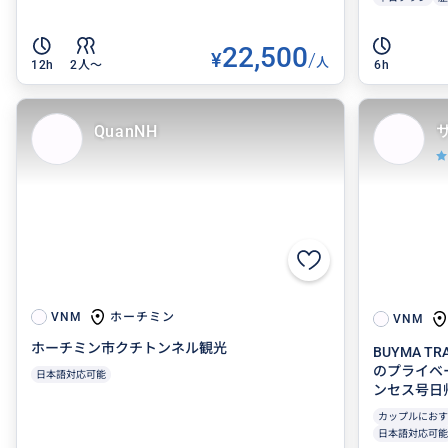
22,500
¥
/
人
12h
2人〜
6h
QuanNH
ホーチミン
VNM
VNM
ホーチミン市クチトンネル観光
BUYMA 
のプライベ
日本語対応可能
ンセス号日
カップルにおす
日本語対応可能