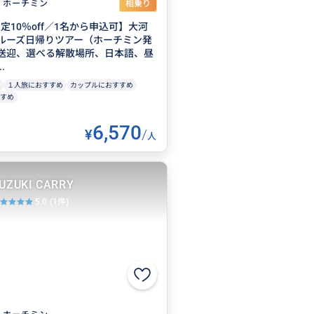
ホーチミン
相乗り
限定10％off／1名から申込可】大河
ルーズ日帰りツアー（ホーチミン発
送迎、選べる解散場所、日本語、昼
.
１人旅におすすめ
カップルにおすすめ
すめ
6,570
¥
/
人
UZUKI CARRY
5.0
(1件)