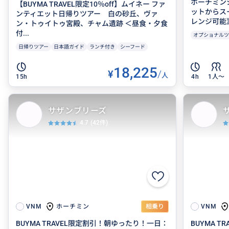
ホーチミン
【BUYMA TRAVEL限定10％off】ムイネー ファ
ットからス
ンティエット日帰りツアー 白の砂丘、ヴァ
レンジ可能
ン・トゥイトゥ宮殿、チャム遺跡 ＜昼食・夕食
付...
オプショナルツ
日帰りツアー
日本語ガイド
ランチ付き
シーフード
18,225
¥
/
人
15h
4h
1人〜
サザンブリーズ
4.7
(42件)
ホーチミン
VNM
相乗り
VNM
BUYMA TRAVEL限定割引！朝ゆったり！一日：
BUYMA 