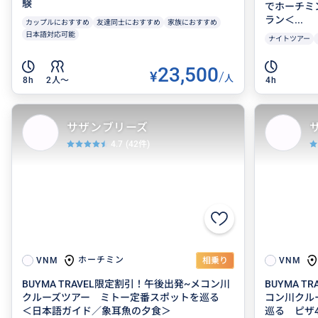
験
でホーチミ
ラン＜...
カップルにおすすめ
友達同士におすすめ
家族におすすめ
日本語対応可能
ナイトツアー
23,500
¥
/
人
8h
2人〜
4h
サザンブリーズ
4.7
(42件)
ホーチミン
VNM
相乗り
VNM
BUYMA TRAVEL限定割引！午後出発~メコン川
BUYMA 
クルーズツアー ミトー定番スポットを巡る
コン川クル
＜日本語ガイド／象耳魚の夕食＞
巡る ピザ