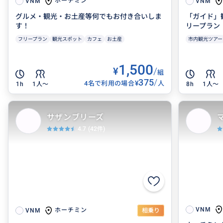
ホーチミン
VNM
VNM
グルメ・観光・お土産等何でもお付き合いしま
「ガイド」
す！
リープラン
フリープラン
観光スポット
カフェ
お土産
市内観光ツアー
1,500
¥
/
組
375
/
¥
4名で利用の場合
人
1h
1人〜
8h
1人〜
サザンブリーズ
4.7
(42件)
VNM
ホーチミン
VNM
相乗り