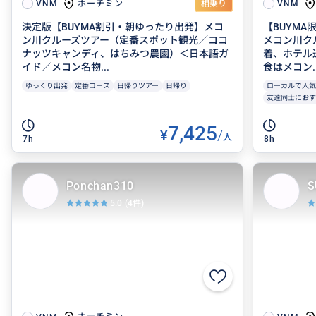
ホーチミン
VNM
相乗り
VNM
決定版【BUYMA割引・朝ゆったり出発】メコ
【BUYMA
ン川クルーズツアー（定番スポット観光／ココ
メコン川ク
ナッツキャンディ、はちみつ農園）＜日本語ガ
着、ホテル
イド／メコン名物...
食はメコン..
ゆっくり出発
定番コース
日帰りツアー
日帰り
ローカルで人気
友達同士におす
7,425
¥
/
人
7h
8h
Ponchan310
S
5.0
(4件)