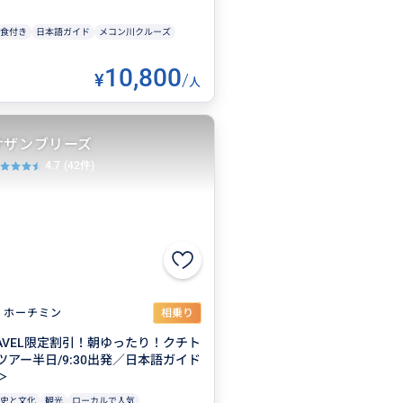
食付き
日本語ガイド
メコン川クルーズ
10,800
¥
/
人
サザンブリーズ
4.7
(42件)
ホーチミン
相乗り
TRAVEL限定割引！朝ゆったり！クチト
アー半日/9:30出発／日本語ガイド
＞
史と文化
観光
ローカルで人気