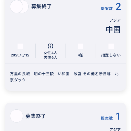
2
募集終了
提案数
アジア
中国
女性4人
2025/5/12
4泊
指定しない
男性6人
万里の長城 明の十三陵 い和園 故宮 その他名所旧跡 北
京ダック
1
募集終了
提案数
アジア