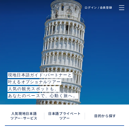
ログイン / 会員登録
Pisa
ピサ
現地日本語ガイド･パートナーと
叶えるオプショナルツアー
人気の観光スポットも、
あなたのペースで、心動く旅へ。
人気現地日本語
日本語プライベート
目的から探す
ツアー･サービス
ツアー