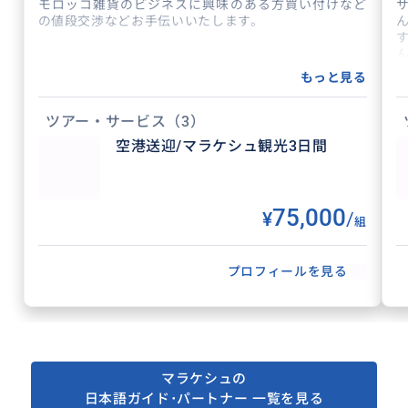
モロッコ雑貨のビジネスに興味のある方買い付けなど
の値段交渉などお手伝いいたします。
もっと見る
ツアー・サービス
（3）
空港送迎/マラケシュ観光3日間
75,000
¥
/
組
プロフィールを見る
得意なジャンル / 分野
モロッコ雑貨ショッピング、買い付け、工場
の案内などインテリア関係のガイドをはじめ
モロッコの事ならなんでも得意です。ご希望
マラケシュの
があればお気軽にご相談ください。
日本語ガイド･パートナー 一覧を見る