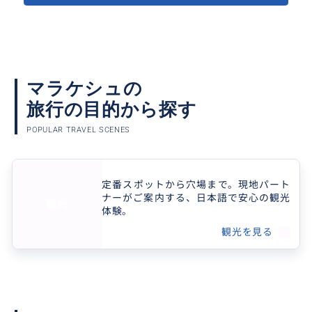
クチコミ
オーダーメイドなガイドツアー
マラケシュの
旅行の目的から探す
2026/4/22
30代
POPULAR TRAVEL SCENES
初めてのモロッコ、かつ60代の親を連れての
滞在だったため、個人で交渉したり効率よく移
動する自信がなく、マラケシュでのガイドツア
定番スポットから穴場まで。現地パート
ーをお願いしました。 ...
ナーがご案内する、日本語で安心の観光
観光
体験。
観光を見る