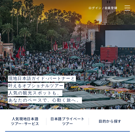
ログイン / 会員登録
Marrakech
マラケシュ
現地日本語ガイド･パートナーと
叶えるオプショナルツアー
人気の観光スポットも、
あなたのペースで、心動く旅へ。
人気現地日本語
日本語プライベート
目的から探す
ツアー･サービス
ツアー