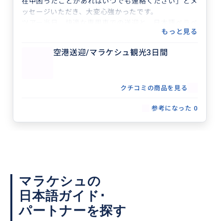
在中困ったことがあればいつでも連絡ください」とメ
ッセージいただき、大変心強かったです。
ツアー当日、快適な専用車での送迎と、日本語ペラペ
もっと見る
ラのガイドさんと共に楽しい1日ツアーでした。バヒ
ア宮殿は2つのリヤドが工事中ということで、神学校
空港送迎/マラケシュ観光3日間
と博物館に臨機応変に変更してもらいました。迷路の
ようなスークも、買いたいものを伝えると、おすすめ
のお店を効率よく安全に案内してもらい、安心してお
買い物ができました。
クチコミの商品を見る
トイレに行きたいタイミングなどでも適切にフォロー
参考になった
0
くださり、大変助かりました。
マラケシュでプライベートツアーを探されている方に
はオススメです！
マラケシュの
日本語ガイド･
パートナーを探す