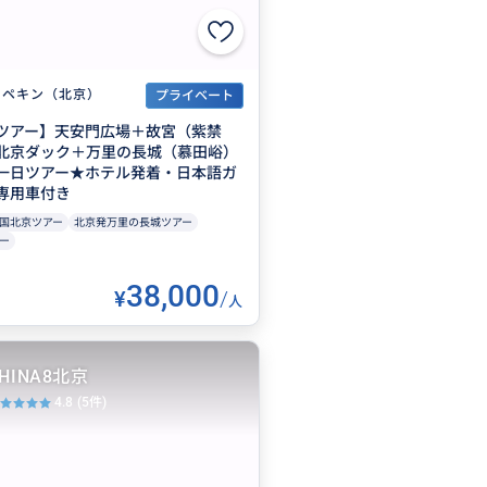
ペキン（北京）
プライベート
ツアー】天安門広場＋故宮（紫禁
北京ダック＋万里の長城（慕田峪）
一日ツアー★ホテル発着・日本語ガ
専用車付き
国北京ツアー
北京発万里の長城ツアー
ー
38,000
¥
/
人
HINA8北京
4.8
(5件)