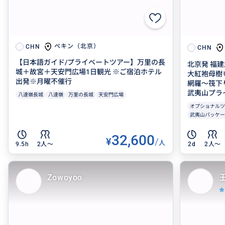
ペキン（北京）
CHN
CHN
【日本語ガイド/プライベートツアー】万里の長
北京発 福
城＋故宮＋天安門広場1日観光 ※ご宿泊ホテル
大紅袍母樹
出発※月曜不催行
網羅～筏下
武夷山プライ
八達嶺長城
八達嶺
万里の長城
天安門広場
オプショナルツ
武夷山パッケー
32,600
¥
/
人
9.5h
2人〜
2d
2人〜
Zowoyoo