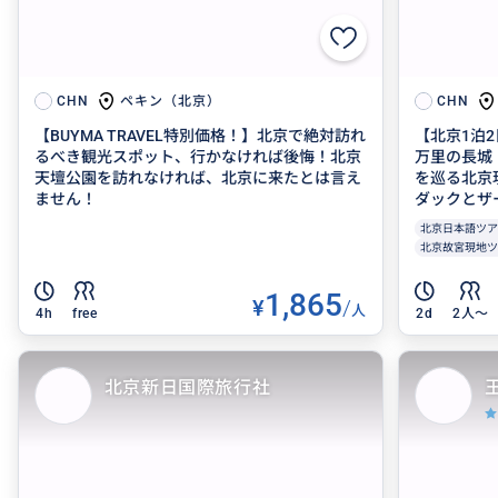
ペキン（北京）
CHN
CHN
【BUYMA TRAVEL特別価格！】北京で絶対訪れ
【北京1泊
るべき観光スポット、行かなければ後悔！北京
万里の長城
天壇公園を訪れなければ、北京に来たとは言え
を巡る北京
ません！
ダックとザー
北京日本語ツア
北京故宮現地ツ
1,865
¥
/
人
4h
free
2d
2人〜
北京新日国際旅行社