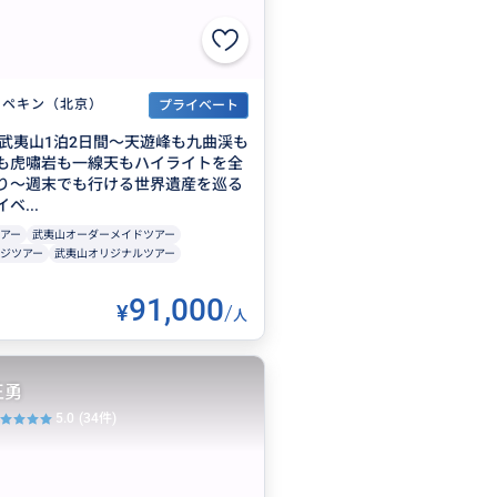
ペキン（北京）
プライベート
建武夷山1泊2日間～天遊峰も九曲渓も
も虎嘯岩も一線天もハイライトを全
り～週末でも行ける世界遺産を巡る
ベ...
アー
武夷山オーダーメイドツアー
ジツアー
武夷山オリジナルツアー
91,000
¥
/
人
王勇
5.0
(34件)