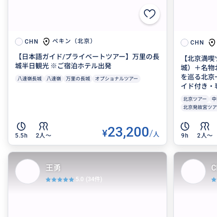
ペキン（北京）
CHN
CHN
【日本語ガイド/プライベートツアー】万里の長
【北京満喫
城半日観光 ※ご宿泊ホテル出発
城）＋名物
を巡る北京
八達嶺長城
八達嶺
万里の長城
オプショナルツアー
イド付き・
北京ツアー
中
北京発故宮ツア
23,200
¥
/
人
5.5h
2人〜
9h
2人〜
王勇
C
5.0
(34件)