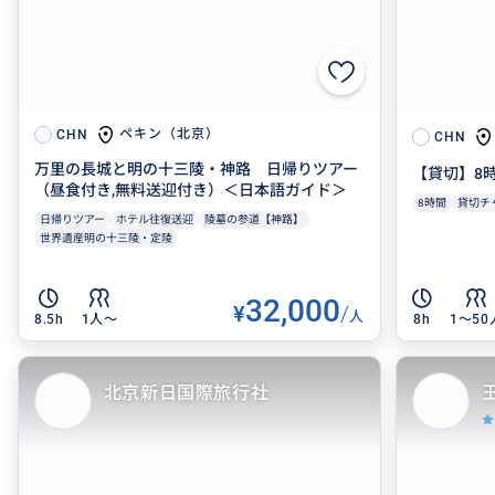
ペキン（北京）
CHN
CHN
万里の長城と明の十三陵・神路 日帰りツアー
【貸切】8
（昼食付き,無料送迎付き）＜日本語ガイド＞
8時間
貸切チ
日帰りツアー
ホテル往復送迎
陵墓の参道【神路】
世界遺産明の十三陵・定陵
32,000
¥
/
人
8.5h
1人〜
8h
1〜50
北京新日国際旅行社