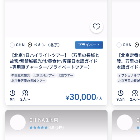
ペキン（北京）
CHN
プライベート
CHN
【北京1日ハイライトツアー】（万里の長城と
【北京定番
故宮/紫禁城観光付/昼食付/専属日本語ガイド
陵、万里の
+専用車チャーター/プライベートツアー）
本語ガイド
中国北京観光
北京現地ツアー
北京ツアー
オプショナルツ
北京発万里の長城ツアー
北京万里の長城
30,000
¥
/
人
9h
2人〜
9.5h
2人
CHINA8北京
C
4.8
(5件)