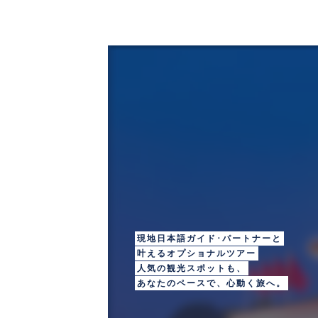
Beijing
ペキン（北京）
現地日本語ガイド･パートナーと
叶えるオプショナルツアー
人気の観光スポットも、
あなたのペースで、心動く旅へ。