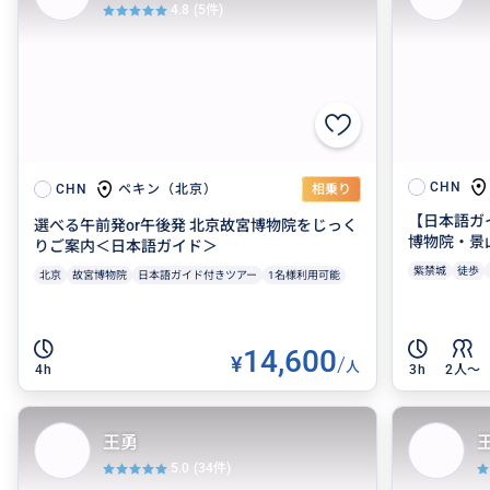
4.8
(5件)
CHN
ペキン（北京）
CHN
相乗り
【日本語ガ
選べる午前発or午後発 北京故宮博物院をじっく
博物院・景
りご案内＜日本語ガイド＞
紫禁城
徒歩
北京
故宮博物院
日本語ガイド付きツアー
1名様利用可能
14,600
¥
/
人
4h
3h
2人〜
王勇
5.0
(34件)