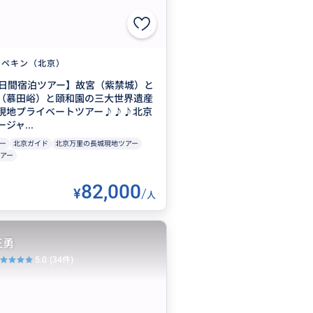
ペキン（北京）
2日間宿泊ツアー】故宮（紫禁城）と
（慕田峪）と頤和園の三大世界遺産
現地プライベートツアー♪♪♪北京
ジャ...
ー
北京ガイド
北京万里の長城現地ツアー
アー
82,000
¥
/
人
王勇
5.0
(34件)