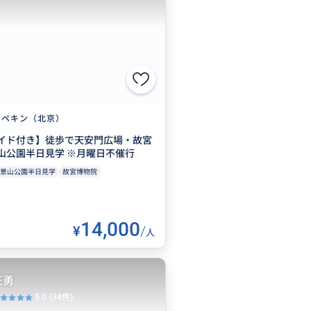
ペキン（北京）
イド付き】徒歩で天安門広場・故宮
山公園半日見学 ※月曜日不催行
景山公園半日見学
故宮博物院
14,000
¥
/
人
王勇
5.0
(34件)